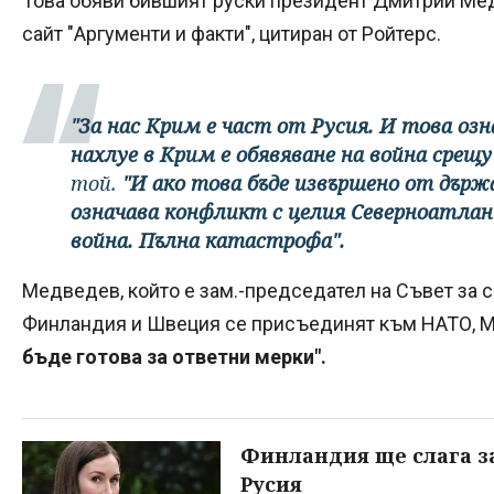
Това обяви бившият руски президент Дмитрий Ме
сайт "Аргументи и факти", цитиран от Ройтерс.
"За нас Крим е част от Русия. И това озн
нахлуе в Крим е обявяване на война срещ
той.
"И ако това бъде извършено от държ
означава конфликт с целия Северноатлан
война. Пълна катастрофа".
Медведев, който е зам.-председател на Съвет за си
Финландия и Швеция се присъединят към НАТО, М
бъде готова за ответни мерки".
Финландия ще слага з
Русия