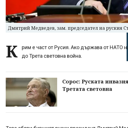
Дмитрий Медведев, зам. председател на руския Съ
К
рим е част от Русия. Ако държава от НАТО н
до Трета световна война.
Сорос: Руската инвази
Третата световна