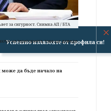
вет за сигурност. Снимка АП / БТА
Успешно излязохте от профила си!
ахлуе на територията, това ще доведе
я може да бъде начало на