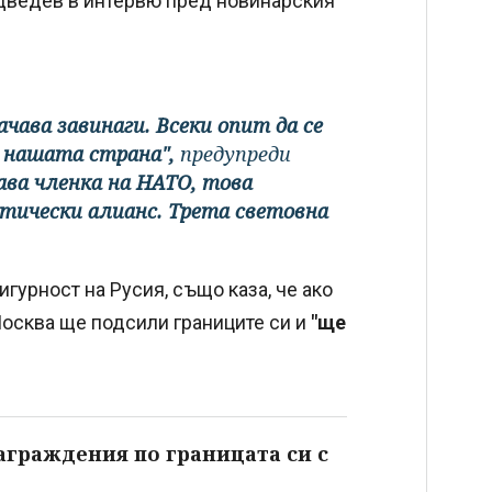
дведев в интервю пред новинарския
ачава завинаги. Всеки опит да се
у нашата страна",
предупреди
ава членка на НАТО, това
тически алианс. Трета световна
гурност на Русия, също каза, че ако
осква ще подсили границите си и
"ще
аграждения по границата си с