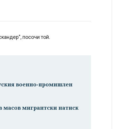
кандер", посочи той.
руския военно-промишлен
в масов мигрантски натиск