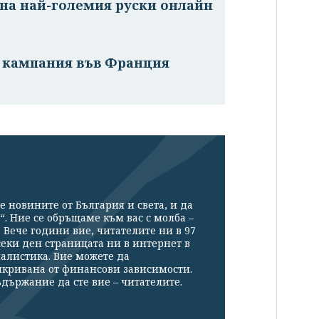
на най-големия руски онлайн
а кампания във Франция
е новините от България и света, и да
“. Ние се обръщаме към вас с молба –
Вече години вие, читателите ни в 97
секи ден страницата ни в интернет в
налистика. Вие можете да
икривана от финансови зависимости.
държание да сте вие – читателите.