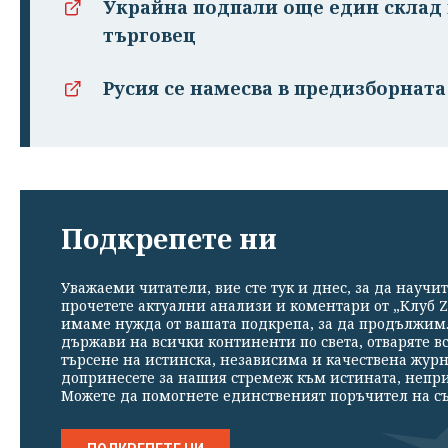
Украйна подпали още един склад 
търговец
Русия се намесва в предизборнат
Подкрепете ни
Уважаеми читатели, вие сте тук и днес, за да научит
прочетете актуални анализи и коментари от „Клуб Z
имаме нужда от вашата подкрепа, за да продължим. 
държави на всички континенти по света, отваряте в
търсене на истинска, независима и качествена жур
допринесете за нашия стремеж към истината, непр
Можете да помогнете единственият поръчител на съ