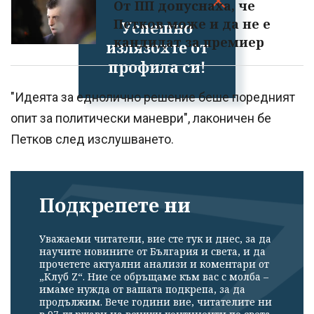
От ПП допуснаха, че
Петков може и да не е
Успешно
кандидат за премиер
излязохте от
профила си!
"Идеята за еднолично решение беше поредният
опит за политически маневри", лаконичен бе
Петков след изслушването.
Подкрепете ни
Уважаеми читатели, вие сте тук и днес, за да
научите новините от България и света, и да
прочетете актуални анализи и коментари от
„Клуб Z“. Ние се обръщаме към вас с молба –
имаме нужда от вашата подкрепа, за да
продължим. Вече години вие, читателите ни