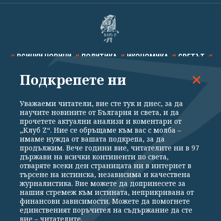
ВСИЧКИ НОВИНИ
ПОЛИТИКА
ИКОНОМИКА
СВЕТЪТ
Подкрепете ни
СПОРТ
КУЛТУРА
ТЕХНОЛОГИИ
КАЛЕЙДОСКОП
МНЕНИЯ
Уважаеми читатели, вие сте тук и днес, за да
научите новините от България и света, и да
прочетете актуални анализи и коментари от
„Клуб Z“. Ние се обръщаме към вас с молба –
имаме нужда от вашата подкрепа, за да
продължим. Вече години вие, читателите ни в 97
Общи условия
Политика за поверителност
държави на всички континенти по света,
отваряте всеки ден страницата ни в интернет в
Реклама
Партньори
Контакти
За Клуб Z
търсене на истинска, независима и качествена
Екип
Подкрепете ни
журналистика. Вие можете да допринесете за
нашия стремеж към истината, неприкривана от
финансови зависимости. Можете да помогнете
единственият поръчител на съдържание да сте
Издател на www.clubz.bg е „Клуб Зебра Медия“ ЕООД, София, ул. "Алеко
вие – читателите.
Константинов" 3. Всички права запазени 2026 „Клуб Зебра Медия“