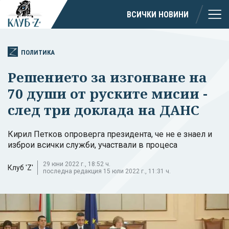
ВСИЧКИ НОВИНИ
ПОЛИТИКА
Решението за изгонване на
70 души от руските мисии -
след три доклада на ДАНС
Кирил Петков опроверга президента, че не е знаел и
изброи всички служби, участвали в процеса
29 юни 2022 г., 18:52 ч.
Клуб 'Z'
последна редакция 15 юли 2022 г., 11:31 ч.