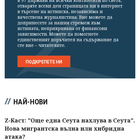
в 97 държави на всички континенти по света,
отваряте всеки ден страницата ни в интернет
в търсене на истинска, независима и
качествена журналистика. Вие можете да
допринесете за нашия стремеж към
истината, неприкривана от финансови
зависимости. Можете да помогнете
единственият поръчител на съдържание да
сте вие – читателите.
ПОДКРЕПЕТЕ НИ
НАЙ-НОВИ
Z-Каст: "Още една Сеута нахлува в Сеута".
Нова мигрантска вълна или хибридна
атака?