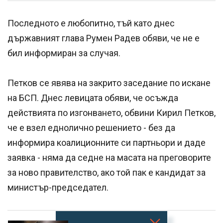
Последното е любопитно, тъй като днес
държавният глава Румен Радев обяви, че не е
бил информиран за случая.
Петков се явява на закрито заседание по искане
на БСП. Днес левицата обяви, че осъжда
действията по изгонването, обвини Кирил Петков,
че е взел еднолично решението - без да
информира коалиционните си партньори и даде
заявка - няма да седне на масата на преговорите
за ново правителство, ако той пак е кандидат за
министър-председател.