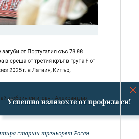
 загуби от Португалия със 78:88
бра в среща от третия кръг в група F от
з 2025 г. в Латвия, Кипър,
най-добрия си играч - Александър
Успешно излязохте от профила си!
нтира старши треньорът Росен