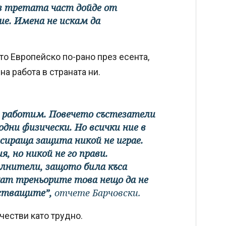
 в третата част дойде от
ие. Имена не искам да
то Европейско по-рано през есента,
на работа в страната ни.
то работим. Повечето състезатели
годни физически. Но всички ние в
сираща защита никой не играе.
, но никой не го прави.
ълнители, защото била къса
ат треньорите това нещо да не
астващите”,
отчете Барчовски.
честви като трудно.