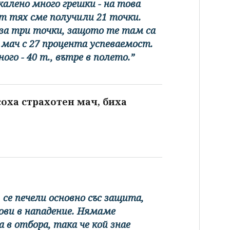
калено много грешки - на това
от тях сме получили 21 точки.
за три точки, защото те там са
я мач с 27 процента успеваемост.
го - 40 т., вътре в полето.”
оха страхотен мач, биха
 се печели основно със защита,
тови в нападение. Нямаме
 в отбора, така че кой знае