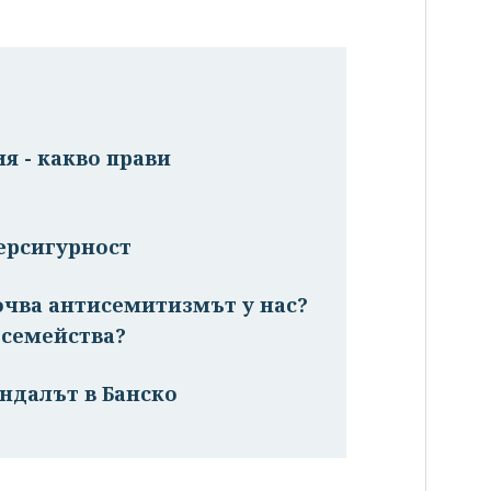
я - какво прави
ерсигурност
очва антисемитизмът у нас?
 семейства?
ндалът в Банско