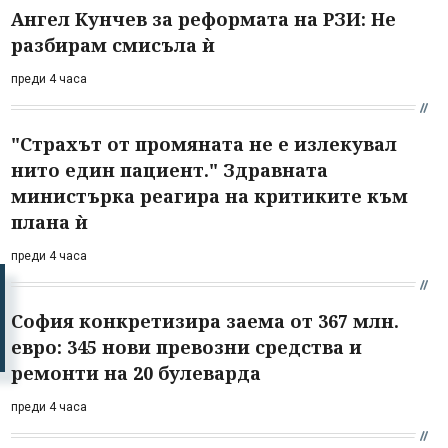
Ангел Кунчев за реформата на РЗИ: Не
разбирам смисъла ѝ
преди 4 часа
"Страхът от промяната не е излекувал
нито един пациент." Здравната
министърка реагира на критиките към
плана ѝ
преди 4 часа
София конкретизира заема от 367 млн.
евро: 345 нови превозни средства и
ремонти на 20 булеварда
преди 4 часа