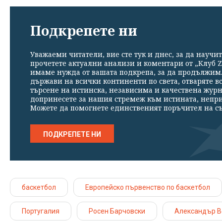
Подкрепете ни
Уважаеми читатели, вие сте тук и днес, за да научит
прочетете актуални анализи и коментари от „Клуб Z
имаме нужда от вашата подкрепа, за да продължим. 
държави на всички континенти по света, отваряте в
търсене на истинска, независима и качествена жур
допринесете за нашия стремеж към истината, непр
Можете да помогнете единственият поръчител на съ
ПОДКРЕПЕТЕ НИ
баскетбол
Европейско първенство по баскетбол
Португалия
Росен Барчовски
Александър В