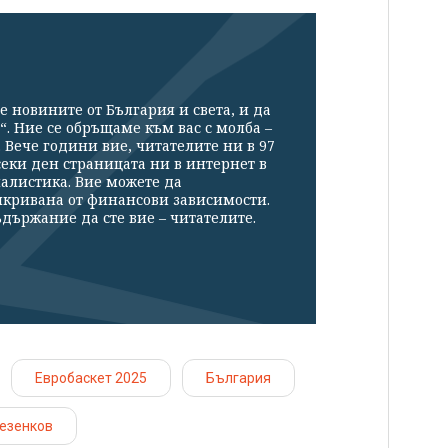
е новините от България и света, и да
“. Ние се обръщаме към вас с молба –
Вече години вие, читателите ни в 97
секи ден страницата ни в интернет в
налистика. Вие можете да
икривана от финансови зависимости.
държание да сте вие – читателите.
Евробаскет 2025
България
езенков