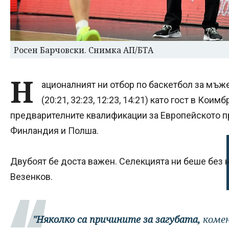
Росен Барчовски. Снимка АП/БТА
Н
ационалният ни отбор по баскетбол за мъже
(20:21, 32:23, 12:23, 14:21) като гост в Коим
предварителните квалификации за Европейското пре
Финландия и Полша.
Двубоят бе доста важен. Селекцията ни беше без 
Везенков.
"Няколко са причините за загубата,
коме