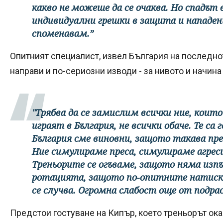
какво не можеше да се очаква. Но спадът
индивидуални грешки в защита и нападен
споменавам.”
Опитният специалист, извел България на последно
направи и по-сериозни изводи - за нивото и начина 
"Трябва да се замислим всички ние, кои
играят в България, не всички обаче. Те са 
България сме виновни, защото такава пре
Ние симулираме преса, симулираме агресия
Треньорите се огъваме, защото няма изп
ротацията, защото по-опитните натиск
се случва. Огромна слабост още от подр
Предстои гостуване на Кипър, което треньорът ока