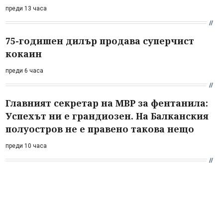
преди 13 часа
75-годишен дилър продава суперчист
кокаин
преди 6 часа
Главният секретар на МВР за фентанила:
Успехът ни е грандиозен. На Балканския
полуостров не е правено такова нещо
преди 10 часа