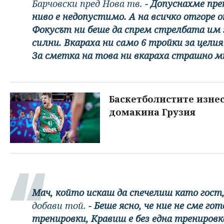
Барчовски пред Нова тв.
- Допуснахме пре
ниво е недопустимо. А на всичко отгоре 
Фокусът ни беше да спрем стрелбата им 
силни. Вкараха ни само 6 тройки за цели
За сметка на това ни вкараха страшно мно
Баскетболистите изнес
домакина Грузия
Мач, който искаш да спечелиш като гост,
добави той.
- Беше ясно, че ние не сме го
тренировки, Кравиш е без една тренировка