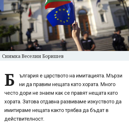
Снимка Веселин Боришев
Б
ългария е царството на имитацията. Мързи
ни да правим нещата като хората. Много
често дори не знаем как се правят нещата като
хората. Затова отдавна развиваме изкуството да
имитираме нещата както трябва да бъдат в
действителност.