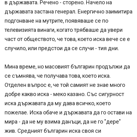
в държавата. Речено - сторено. Начело на
държавата застана генерал. Енергично заимитира
подгонване на мутрите, появяваше се по
телевизията винаги, когато трябваше да увери
част от обществото, че това, което иска вече се е
случило, или предстои да се случи - тия дни.
Мина време, но масовият българин продължи да
се съмнява, че получава това, което иска.
Отделен въпрос е, че той самият не знае много
добре какво иска - меко казано. Със сигурност
иска държавата да му дава всичко, което
пожелае. Иска обаче и държавата да го остави на
мира - да не му взима данъци, да не го "дере"
жив. Средният българин иска своя си