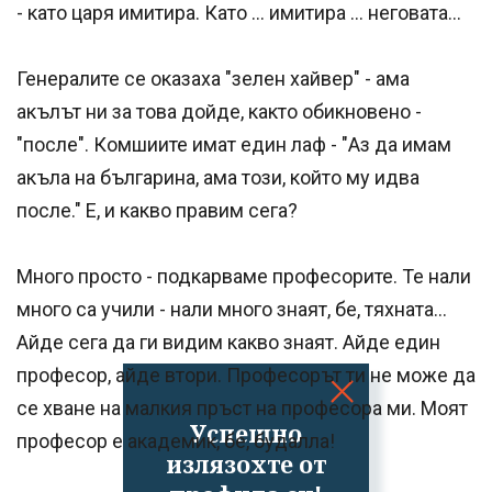
- като царя имитира. Като ... имитира ... неговата...
Генералите се оказаха "зелен хайвер" - ама
акълът ни за това дойде, както обикновено -
"после". Комшиите имат един лаф - "Аз да имам
акъла на българина, ама този, който му идва
после." Е, и какво правим сега?
Много просто - подкарваме професорите. Те нали
много са учили - нали много знаят, бе, тяхната...
Айде сега да ги видим какво знаят. Айде един
професор, айде втори. Професорът ти не може да
се хване на малкия пръст на професора ми. Моят
Успешно
професор е академик, бе, будалла!
излязохте от