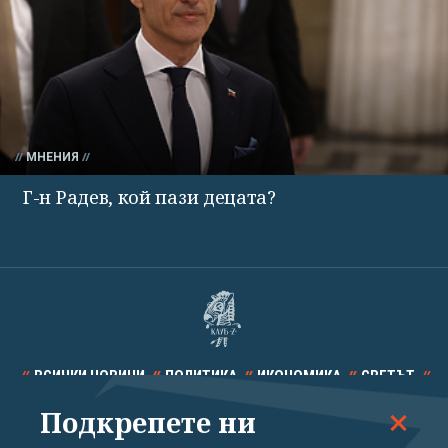
МНЕНИЯ
Г-н Радев, кой пази децата?
ВСИЧКИ НОВИНИ
ПОЛИТИКА
ИКОНОМИКА
СВЕТЪТ
Подкрепете ни
СПОРТ
КУЛТУРА
ТЕХНОЛОГИИ
КАЛЕЙДОСКОП