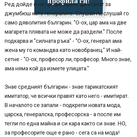
профила си!
Ред дойде и на професорите да станат за
джумбюш като генералите. Слушай го, слушай го
само дяволития българин. "О-ох, цар ама на две
магарета плявата не може да раздели." После
подкарва и "силната ръка" - "О-ох, генерал ама
жена му го командва като новобранец." И най-
сетне - "О-ох, професор ли, професор. Много знае,
ама няма кой да измете улицата."
Знае средният българин - знае тарикатският
имитатор, че всички правят като него - имитират.
В началото се запали - подкрепи новата мода,
царска, генералска, професорска - а после им
тегли по една майна и си кара както си знае. НО,
за професорите още е рано - сега са на мода!