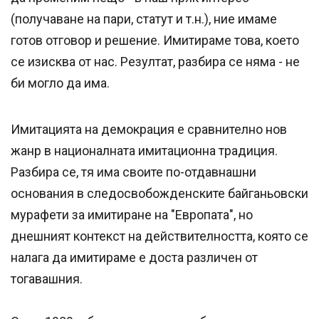
(получаване на пари, статут и т.н.), ние имаме
готов отговор и решение. Имитираме това, което
се изисква от нас. Резултат, разбира се няма - не
би могло да има.
Имитацията на демокрация е сравнително нов
жанр в националната имитационна традиция.
Разбира се, тя има своите по-отдавнашни
основания в следосвобожденските байганьовски
мурафети за имитиране на "Европата", но
днешният контекст на действителността, която се
налага да имитираме е доста различен от
тогавашния.