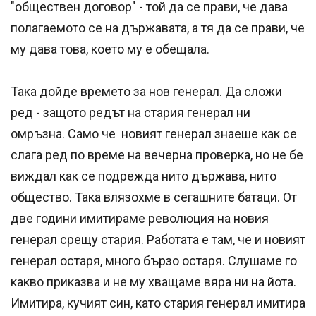
"обществен договор" - той да се прави, че дава
полагаемото се на държавата, а тя да се прави, че
му дава това, което му е обещала.
Така дойде времето за нов генерал. Да сложи
ред - защото редът на стария генерал ни
омръзна. Само че новият генерал знаеше как се
слага ред по време на вечерна проверка, но не бе
виждал как се подрежда нито държава, нито
общество. Така влязохме в сегашните батаци. От
две години имитираме революция на новия
генерал срещу стария. Работата е там, че и новият
генерал остаря, много бързо остаря. Слушаме го
какво приказва и не му хващаме вяра ни на йота.
Имитира, кучият син, като стария генерал имитира