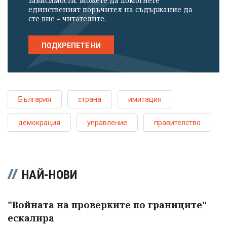
зависимости. Можете да помогнете
единственият поръчител на съдържание да
сте вие – читателите.
ПОДКРЕПЕТЕ НИ
България
страна
имитация
демокрация
управление
правителство
НАЙ-НОВИ
"Войната на проверките по границите"
ескалира