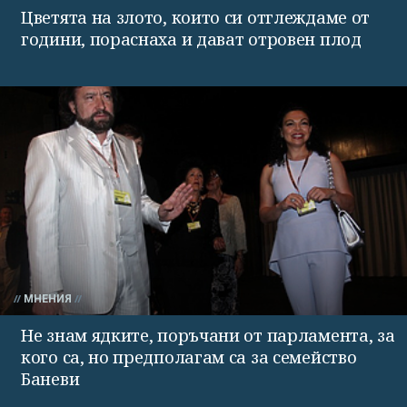
Цветята на злото, които си отглеждаме от
години, пораснаха и дават отровен плод
МНЕНИЯ
Не знам ядките, поръчани от парламента, за
кого са, но предполагам са за семейство
Баневи