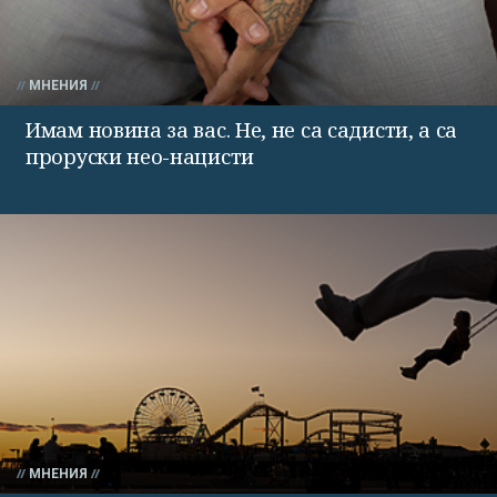
МНЕНИЯ
Имам новина за вас. Не, не са садисти, а са
проруски нео-нацисти
МНЕНИЯ