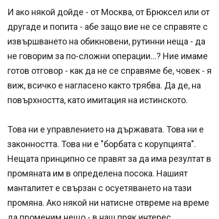
И ако някой дойде - от Москва, от Брюксел или от
другаде и попита - абе защо вие не се справяте с
извършването на обикновени, рутинни неща - да
не говорим за по-сложни операции...? Ние имаме
готов отговор - как да не се справяме бе, човек - я
виж, всичко е нагласено както трябва. Да де, на
повърхността, като имитация на истинското.
Това ни е управлението на държавата. Това ни е
законността. Това ни е "борбата с корупцията".
Нещата принципно се правят за да има резултат в
промяната им в определена посока. Нашият
манталитет е свързан с осуетяването на тази
промяна. Ако някой ни натисне отвреме на време
да променим нещо - в наш пряк интерес