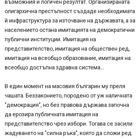
възможния и логичен резултат. Организираната
олигархична престъпност създаде необходимата
й инфраструктура за източване на държавата, а за
населението остана имитацията на демократични
публични институции. Имитация на
представителство, имитация на обществен ред,
имитация на всеобщо образование, имитация на
всеобщо достъпна здравна система...
В един момент на масовия българин му преля
чашата. Беззаконието, породено от уж наличната
"демокрация", но без правова държава започна
да ерозира публичната имитация на
представителство чрез избори. Тогава се засили
жадуването на "силна ръка", която да сложи ред