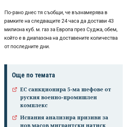
По-рано днес тя съобщи, че възнамерява в
рамките на следващите 24 часа да достави 43
милиона куб. м. газ за Европа през Суджа, обем,
който е в диапазона на доставените количества
от последните дни.
Още по темата
ЕС санкционира 5-ма шефове от
руския военно-промишлен
Успешно
комплекс
излязохте от
профила си!
Испания анализира призиви за
нов масов мигрантски натиск