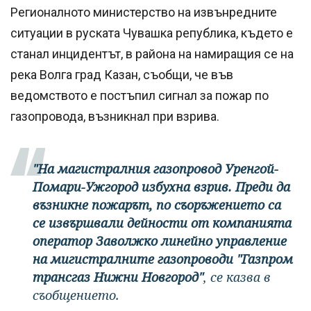
Регионалното министерство на извънредните
ситуации в руската Чувашка република, където е
станал инцидентът, в района на намиращия се на
река Волга град Казан, съобщи, че във
ведомството е постъпил сигнал за пожар по
газопровода, възникнал при взрива.
"На магистралния газопровод Уренгой-
Помари-Ужгород избухна взрив. Преди да
възникне пожарът, по съоръжението са
се извършвали дейности от компанията
оператор Заволжко линейно управление
на мигистралните газопроводи "Газпром
трансгаз Нижни Новгород"
, се казва в
съобщението.