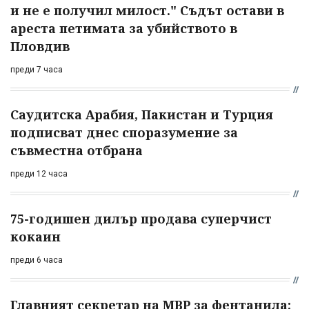
и не е получил милост." Съдът остави в
ареста петимата за убийството в
Пловдив
преди 7 часа
Саудитска Арабия, Пакистан и Турция
подписват днес споразумение за
съвместна отбрана
преди 12 часа
75-годишен дилър продава суперчист
кокаин
преди 6 часа
Главният секретар на МВР за фентанила: