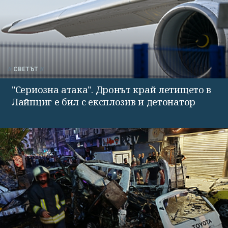
СВЕТЪТ
"Сериозна атака". Дронът край летището в
Лайпциг е бил с експлозив и детонатор