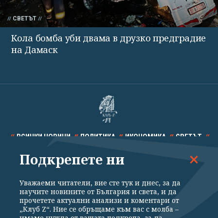
СВЕТЪТ
Кола бомба уби двама в друзко предградие
на Дамаск
ВСИЧКИ НОВИНИ
ПОЛИТИКА
ИКОНОМИКА
СВЕТЪТ
Подкрепете ни
СПОРТ
КУЛТУРА
ТЕХНОЛОГИИ
КАЛЕЙДОСКОП
МНЕНИЯ
Уважаеми читатели, вие сте тук и днес, за да
научите новините от България и света, и да
прочетете актуални анализи и коментари от
„Клуб Z“. Ние се обръщаме към вас с молба –
имаме нужда от вашата подкрепа, за да