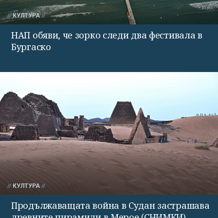
КУЛТУРА
НАП обяви, че зорко следи два фестивала в
Бургаско
КУЛТУРА
Продължаващата война в Судан застрашава
древните пирамиди в Мерое (СНИМКИ)