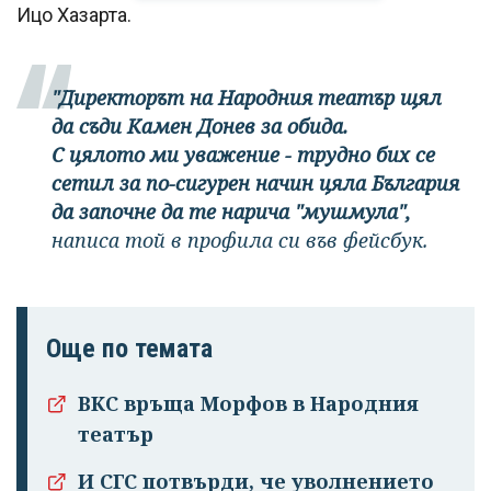
Ицо Хазарта.
"Директорът на Народния театър щял
да съди Камен Донев за обида.
С цялото ми уважение - трудно бих се
сетил за по-сигурен начин цяла България
да започне да те нарича "мушмула",
написа той в профила си във фейсбук.
Още по темата
ВКС връща Морфов в Народния
театър
И СГС потвърди, че уволнението