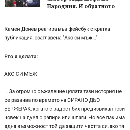
Народния. И обратното
Камен Донев реагира във фейсбук с кратка
публикация, озаглавена "Ако си мъж..."
Ето я цялата:
АКО СИ МЪЖ
… За огромно съжаление цялата тази история не
се развива по времето на СИРАНО ДЬО
БЕРЖЕРАК, когато с радост бих предизвикал този
човек на дуел с рапири или шпаги. Но все пак има
една възможност той да защити честта си, ако тя