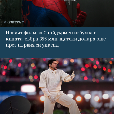
КУЛТУРА
Новият филм за Спайдърмен избухна в
кината: събра 355 млн. щатски долара още
през първия си уикенд