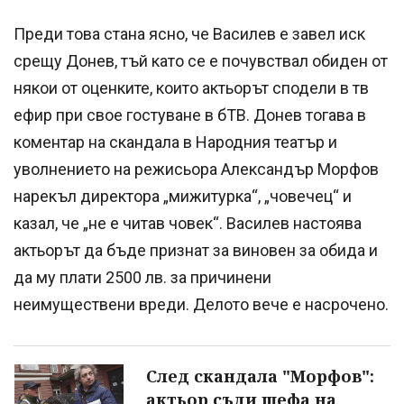
Преди това стана ясно, че Василев е завел иск
срещу Донев, тъй като се е почувствал обиден от
някои от оценките, които актьорът сподели в тв
ефир при свое гостуване в бТВ. Донев тогава в
коментар на скандала в Народния театър и
уволнението на режисьора Александър Морфов
нарекъл директора „мижитурка“, „човечец“ и
казал, че „не е читав човек“. Василев настоява
актьорът да бъде признат за виновен за обида и
да му плати 2500 лв. за причинени
неимуществени вреди. Делото вече е насрочено.
След скандала "Морфов":
актьор съди шефа на