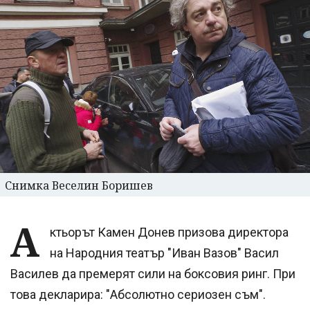
Снимка Веселин Боришев
А
ктьорът Камен Донев призова директора
на Народния театър "Иван Вазов" Васил
Василев да премерят сили на боксовия ринг. При
това декларира: "Абсолютно сериозен съм".