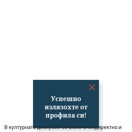
Успешно
излязохте от
профила си!
В културната дискусия се включи индиректно и