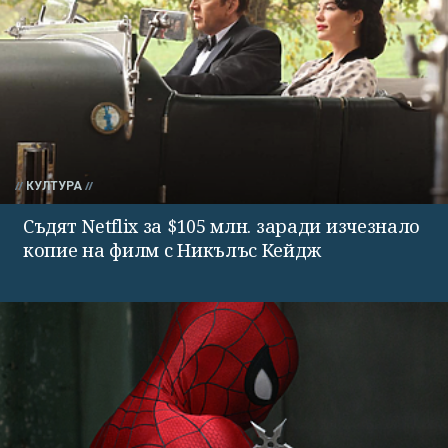
КУЛТУРА
Съдят Netflix за $105 млн. заради изчезнало
копие на филм с Никълъс Кейдж