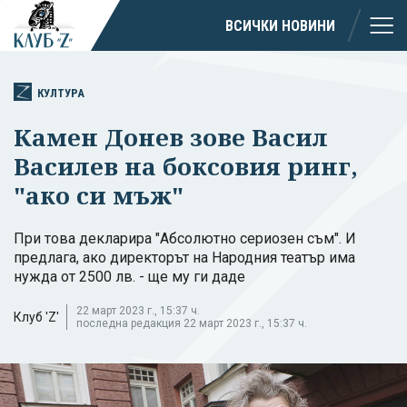
ВСИЧКИ НОВИНИ
КУЛТУРА
Камен Донев зове Васил
Василев на боксовия ринг,
"ако си мъж"
При това декларира "Абсолютно сериозен съм". И
предлага, ако директорът на Народния театър има
нужда от 2500 лв. - ще му ги даде
22 март 2023 г., 15:37 ч.
Клуб 'Z'
последна редакция 22 март 2023 г., 15:37 ч.