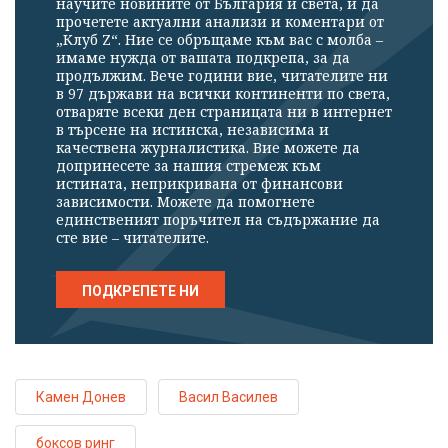
научите новините от България и света, и да
прочетете актуални анализи и коментари от
„Клуб Z“. Ние се обръщаме към вас с молба –
имаме нужда от вашата подкрепа, за да
продължим. Вече години вие, читателите ни
в 97 държави на всички континенти по света,
отваряте всеки ден страницата ни в интернет
в търсене на истинска, независима и
качествена журналистика. Вие можете да
допринесете за нашия стремеж към
истината, неприкривана от финансови
зависимости. Можете да помогнете
единственият поръчител на съдържание да
сте вие – читателите.
ПОДКРЕПЕТЕ НИ
Камен Донев
Васил Василев
боксов ринг