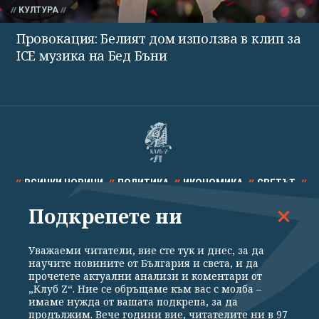
КУЛТУРА
Провокация: Белият дом използва в клип за
ICE музика на Бед Бъни
ВСИЧКИ НОВИНИ
ПОЛИТИКА
ИКОНОМИКА
СВЕТЪТ
Подкрепете ни
СПОРТ
КУЛТУРА
ТЕХНОЛОГИИ
КАЛЕЙДОСКОП
МНЕНИЯ
Уважаеми читатели, вие сте тук и днес, за да
научите новините от България и света, и да
прочетете актуални анализи и коментари от
„Клуб Z“. Ние се обръщаме към вас с молба –
имаме нужда от вашата подкрепа, за да
продължим. Вече години вие, читателите ни в 97