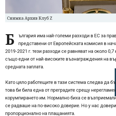
Снимка Архив Клуб Z
Б
ългария има най-големи разходи в ЕС за пра
представени от Европейската комисия в нача
2019-2021 г. тези разходи се равняват на около 0,7
също едни от най-високите възнаграждения на въ
средната заплата.
Като цяло работещите в тази система следва да б
това би била една от преградите срещу нерегламен
корумпирането им. Нормално биха се възприемали
се радваше на по-високо доверие. Но у нас довер
пропорционално на плащанията.