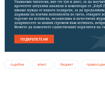
Уважаеми читатели, вие сте тук и днес, за да научит
прочетете актуални анализи и коментари от „Клуб Z
имаме нужда от вашата подкрепа, за да продължим. 
държави на всички континенти по света, отваряте в
търсене на истинска, независима и качествена жур
допринесете за нашия стремеж към истината, непр
Можете да помогнете единственият поръчител на съ
ПОДКРЕПЕТЕ НИ
съдебна
власт
бюджет
правосъди