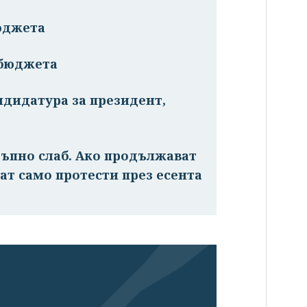
юджета
 бюджета
ндидатура за президент,
ъпно слаб. Ако продължават
ат само протести през есента