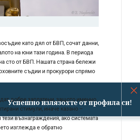
восъдие като дял от БВП, сочат данни,
лото на юни тази година. В периода
 на сто от БВП. Нашата страна бележи
рховните съдии и прокурори спрямо
ъдат добре заплатени, защото именно
Успешно излязохте от профила си!
тирани стимули, иначе казано –
 тези възнаграждения, ако системата
ието изглежда е обратно