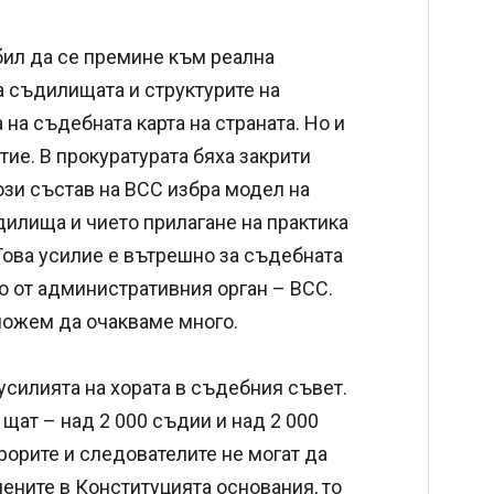
бил да се премине към реална
 съдилищата и структурите на
 на съдебната карта на страната. Но и
тие. В прокуратурата бяха закрити
ози състав на ВСС избра модел на
дилища и чието прилагане на практика
Това усилие е вътрешно за съдебната
о от административния орган – ВСС.
 можем да очакваме много.
усилията на хората в съдебния съвет.
 щат – над 2 000 съдии и над 2 000
рорите и следователите не могат да
ените в Конституцията основания, то