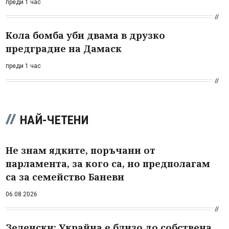
преди 1 час
Кола бомба уби двама в друзко
предградие на Дамаск
преди 1 час
НАЙ-ЧЕТЕНИ
Не знам ядките, поръчани от
парламента, за кого са, но предполагам
са за семейство Баневи
06.08.2026
Зеленски: Украйна е близо до собствена