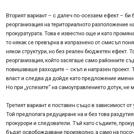
Вторият вариант – с далеч по-осезаем ефект – би 
реорганизация на териториалното разположение на
прокуратурата. Това е известно още и като промяна
то някак се превърна в изпразнено от смисъл поня
някои структури, но без реален бюджетен ефект. Т
реорганизация, който засягаше само районните съ
повишаваше разходите – скъп и напразен проект. 
власт и следва да дойде като предложение именн
Но при „успехите“ на самоуправлението дотук, не
Третият вариант е поставен също в зависимост от 
Той предполага редуциране на и без това раздутия
прокурори и следователи. Тъй като съдиите, проку
бъдат освобождавани произволно, а само на посоч