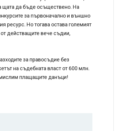
на щата да бъде осъществено. На
онкурсите за първоначално и външно
я ресурс. Но тогава остава големият
 от действащите вече съдии,
разходите за правосъдие без
етът на съдебната власт от 600 млн.
му мислим плащащите данъци!