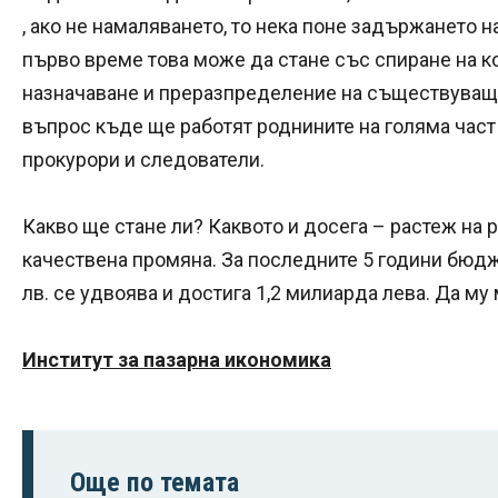
, ако не намаляването, то нека поне задържането 
първо време това може да стане със спиране на к
назначаване и преразпределение на съществуващи
въпрос къде ще работят роднините на голяма част
прокурори и следователи.
Какво ще стане ли? Каквото и досега – растеж на 
качествена промяна. За последните 5 години бюдж
лв. се удвоява и достига 1,2 милиарда лева. Да 
Институт за пазарна икономика
Още по темата