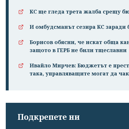
КС ще гледа трета жалба срещу б
И омбудсманът сезира КС заради
Борисов обясни, че искат обща ка
защото в ГЕРБ не били тщеславни
Ивайло Мирчев: Бюджетът е прест
така, управляващите могат да чак
Подкрепете ни