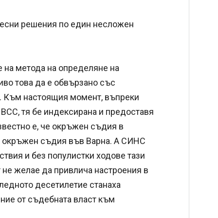
 лесни решения по един несложен
 на метода на определяне на
иво това да е обвързано със
). Към настоящия момент, въпреки
 ВСС, тя бе индексирана и предоставя
звестно е, че окръжен съдия в
о окръжен съдия във Варна. А СИНС
ствия и без популистки ходове тази
т не желае да привлича настроения в
следното десетилетие станаха
ние от съдебната власт към