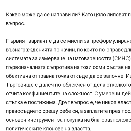
Какво може да се направи ли? Като цяло липсват
въпрос.
Първият вариант е да се мисли за преформулиране
възнагражденията по начин, по който по-справедл
системата за измерване на натовареността (СИНС
първоначалната съпротива на този осми състав на
обективна отправна точка откъде да се започне. И
Търговище е далеч по-облекчен от дела отколкот
отчита коефициентите на сложност. С умерени дей
стъпка е постижима. Друг въпрос е, че никоя влас
правосъдието срещу себе си, а заплатите през по
основен инструмент за покупка на благоразположе
политическите клонове на властта.