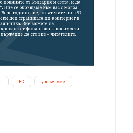
е новините от България и света, и да
“. Ние се обръщаме към вас с молба –
Вече години вие, читателите ни в 97
секи ден страницата ни в интернет в
налистика. Вие можете да
икривана от финансови зависимости.
държание да сте вие – читателите.
е
ЕС
увеличение