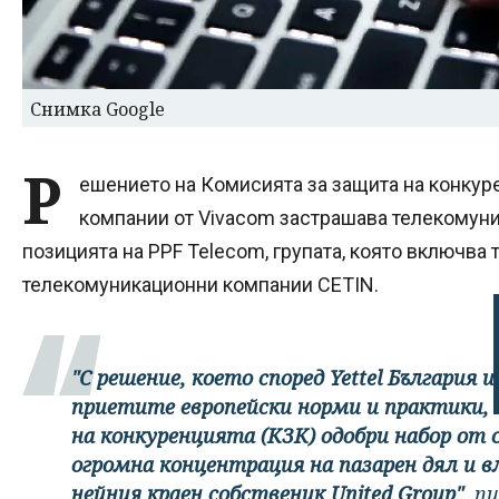
Снимка Google
Р
ешението на Комисията за защита на конкуре
компании от Vivacom застрашава телекомуник
позицията на PPF Telecom, групата, която включва 
телекомуникационни компании CETIN.
"С решение, което според Yettel България 
приетите европейски норми и практики,
на конкуренцията (КЗК) одобри набор от 
огромна концентрация на пазарен дял и в
нейния краен собственик United Group"
, п