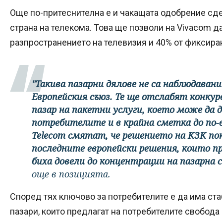
Още по-притеснителна е и чакащата одобрение сде
страна на телекома. Това ще позволи на Vivacom д
разпространението на телевизия и 40% от фиксира
"Такива пазарни дялове не са наблюдавани
Европейския съюз. Те ще отслабят конкур
пазар на пакетни услуги, което може да д
потребителите и в крайна сметка до по-ви
Telecom смятат, че решението на КЗК пок
последните европейски решения, които п
биха довели до концентрации на пазарна с
още в позицията.
Според тях ключово за потребителите е да има ста
пазари, които предлагат на потребителите свобода