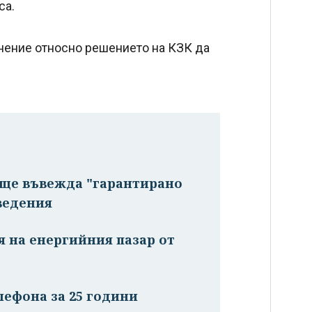
са.
снение относно решението на КЗК да
а ще въвежда "гарантирано
ведения
ия на енергийния пазар от
лефона за 25 години