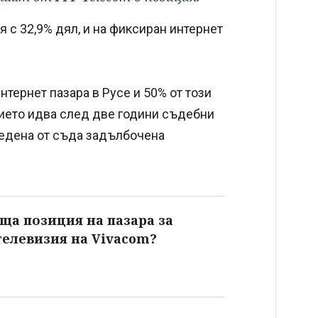
 с 32,9% дял, и на фиксиран интернет
нтернет пазара в Русе и 50% от този
нието идва след две години съдебни
редена от съда задълбочена
ща позиция на пазара за
телевизия на Vivacom?