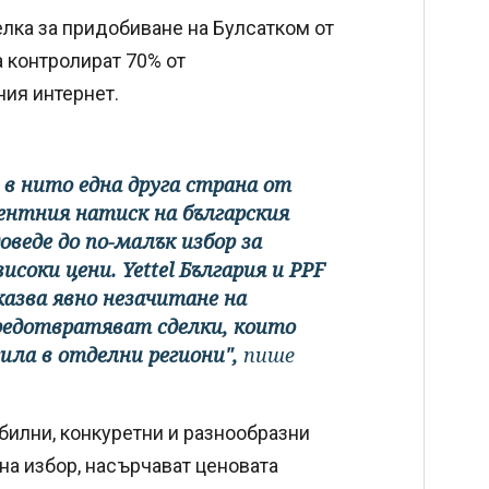
лка за придобиване на Булсатком от
а контролират 70% от
ния интернет.
 в нито една друга страна от
ентния натиск на българския
оведе до по-малък избор за
соки цени. Yettel България и PPF
азва явно незачитане на
редотвратяват сделки, които
ила в отделни региони",
пише
билни, конкуретни и разнообразни
 на избор, насърчават ценовата