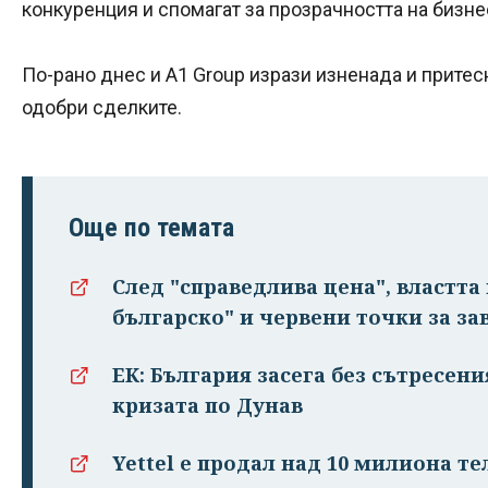
конкуренция и спомагат за прозрачността на бизне
По-рано днес и A1 Group изрази изненада и прите
одобри сделките.
Още по темата
След "справедлива цена", властт
българско" и червени точки за за
ЕК: България засега без сътресен
кризата по Дунав
Yettel е продал над 10 милиона те