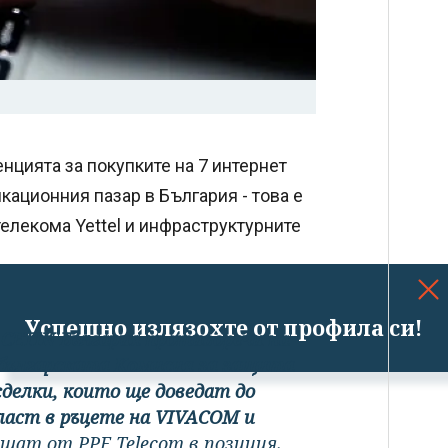
нцията за покупките на 7 интернет
ационния пазар в България - това е
телекома Yettel и инфраструктурните
Успешно излязохте от профила си!
и CETIN България противоречи на
 българската Комисия за защита
сделки, които ще доведат до
ласт в ръцете на VIVACOM и
ишат от PPF Telecom в позиция.