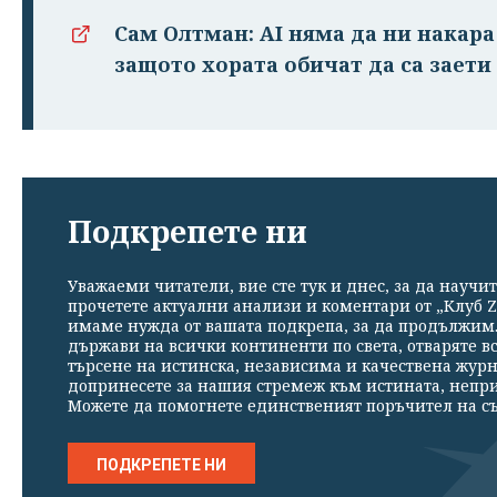
Сам Олтман: AI няма да ни накара
защото хората обичат да са заети
Подкрепете ни
Уважаеми читатели, вие сте тук и днес, за да научит
прочетете актуални анализи и коментари от „Клуб Z
имаме нужда от вашата подкрепа, за да продължим. 
държави на всички континенти по света, отваряте в
търсене на истинска, независима и качествена жур
допринесете за нашия стремеж към истината, непр
Можете да помогнете единственият поръчител на съ
ПОДКРЕПЕТЕ НИ