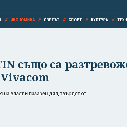
А
ИКОНОМИКА
СВЕТЪТ
СПОРТ
КУЛТУРА
ТЕХ
TIN също са разтревож
 Vivacom
 на власт и пазарен дял, твърдят от