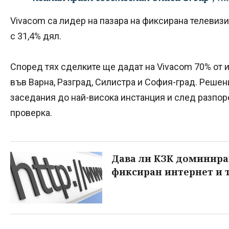
Vivacom са лидер на пазара на фиксирана телевизия
с 31,4% дял.
Според тях сделките ще дадат на Vivacom 70% от и
във Варна, Разград, Силистра и София-град. Реше
заседания до най-висока инстанция и след разпо
проверка.
Дава ли КЗК доминира
фиксиран интернет и 