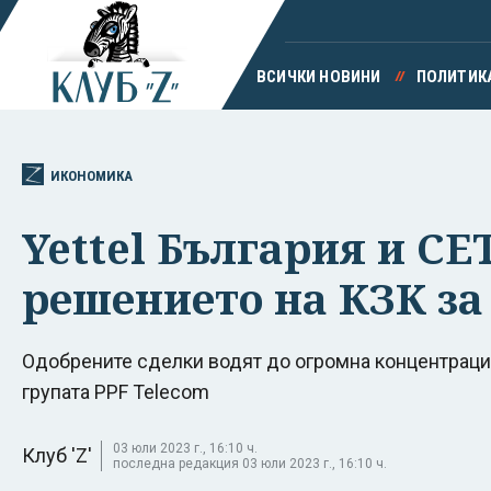
ВСИЧКИ НОВИНИ
ПОЛИТИК
ИКОНОМИКА
Yettel България и CE
решението на КЗК за
Одобрените сделки водят до огромна концентрация
групата PPF Telecom
03 юли 2023 г., 16:10 ч.
Клуб 'Z'
последна редакция 03 юли 2023 г., 16:10 ч.