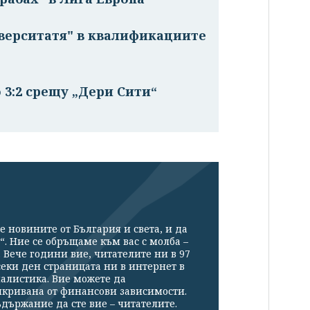
иверситатя" в квалификациите
 3:2 срещу „Дери Сити“
е новините от България и света, и да
“. Ние се обръщаме към вас с молба –
Вече години вие, читателите ни в 97
секи ден страницата ни в интернет в
налистика. Вие можете да
икривана от финансови зависимости.
държание да сте вие – читателите.