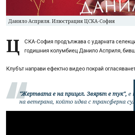
Данило Асприля. Илюстрация ЦСКА-София
Ц
СКА-София продължава с ударната селекция
годишния колумбиец Данило Асприля, бивша
Клубът направи ефектно видео покрай огласяванет
"Жертвата е на прицел. Звярът е тук",
е 
на ветерана, който идва с трансферна су