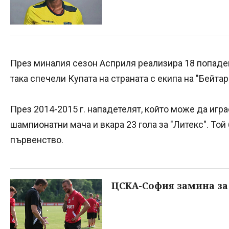
През миналия сезон Асприля реализира 18 попаден
така спечели Купата на страната с екипа на "Бейтар
През 2014-2015 г. нападетелят, който може да играе
шампионатни мача и вкара 23 гола за "Литекс". Той
първенство.
ЦСКА-София замина за