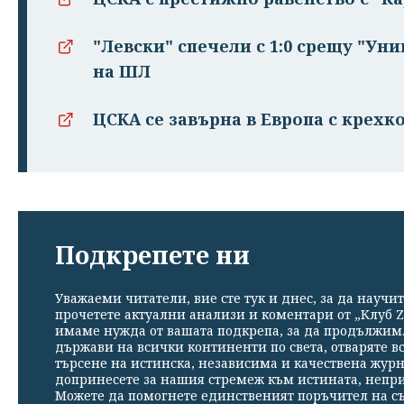
"Левски" спечели с 1:0 срещу "Ун
на ШЛ
ЦСКА се завърна в Европа с крехко
Подкрепете ни
Уважаеми читатели, вие сте тук и днес, за да научит
прочетете актуални анализи и коментари от „Клуб Z
имаме нужда от вашата подкрепа, за да продължим. 
държави на всички континенти по света, отваряте в
търсене на истинска, независима и качествена жур
допринесете за нашия стремеж към истината, непр
Можете да помогнете единственият поръчител на съ