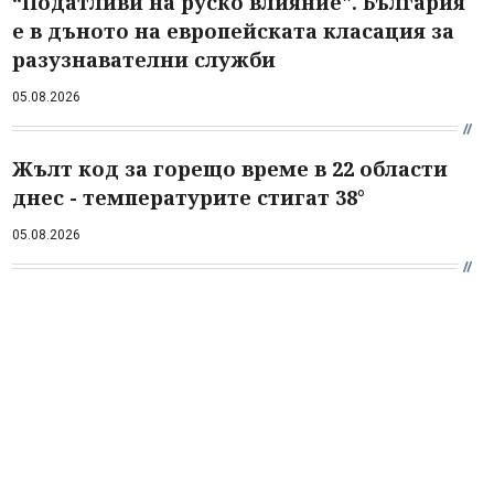
“Податливи на руско влияние". България
е в дъното на европейската класация за
разузнавателни служби
05.08.2026
Жълт код за горещо време в 22 области
днес - температурите стигат 38°
05.08.2026