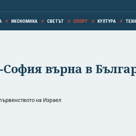
А
ИКОНОМИКА
СВЕТЪТ
СПОРТ
КУЛТУРА
ТЕХ
-София върна в Българ
първенството на Израел