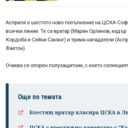
Асприля е шестото ново попълнение на ЦСКА-София
всички линии. Те са вратар (Марин Орлинов, кадър 
Кордоба и Сейни Санянг) и трима нападатели (Асп
Фаетон).
Очаква се опорен полузащитник, с което селекция
Още по темата
Блестящ вратар класира ЦСКА в Ли
ЦСКА с престижно равенство с "Ка