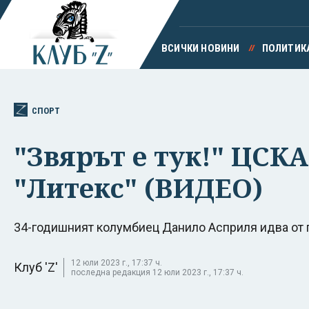
ВСИЧКИ НОВИНИ
ПОЛИТИК
СПОРТ
"Звярът е тук!" ЦСКА
"Литекс" (ВИДЕО)
34-годишният колумбиец Данило Асприля идва от 
12 юли 2023 г., 17:37 ч.
Клуб 'Z'
последна редакция 12 юли 2023 г., 17:37 ч.