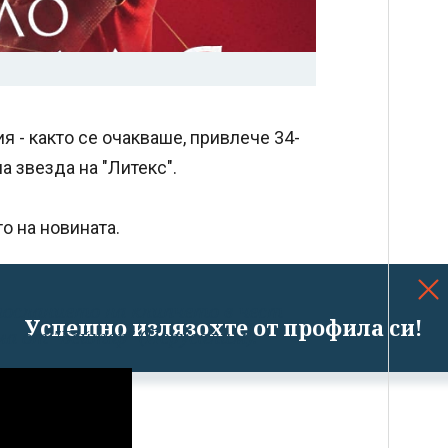
 - както се очакваше, привлече 34-
 звезда на "Литекс".
о на новината.
посланието на клипчето в чест
Успешно излязохте от профила си!
ма от "Бейтар" (Йерусалим).