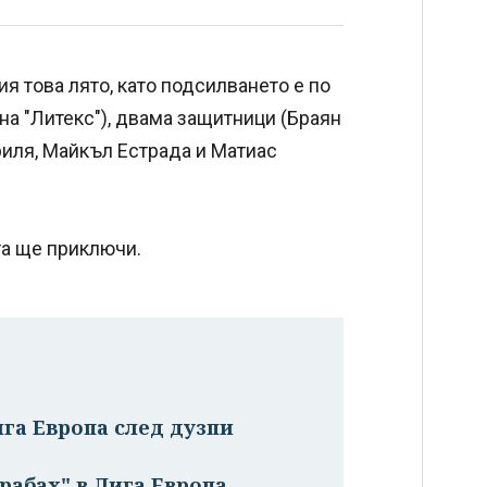
 това лято, като подсилването е по
на "Литекс"), двама защитници (Браян
риля, Майкъл Естрада и Матиас
та ще приключи.
га Европа след дузпи
рабах" в Лига Европа