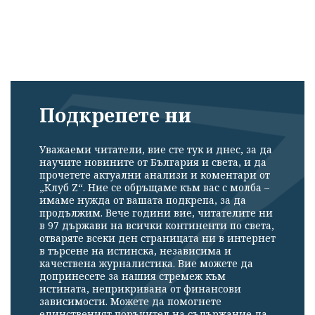
Подкрепете ни
Уважаеми читатели, вие сте тук и днес, за да
научите новините от България и света, и да
прочетете актуални анализи и коментари от
„Клуб Z“. Ние се обръщаме към вас с молба –
имаме нужда от вашата подкрепа, за да
продължим. Вече години вие, читателите ни
Успешно
в 97 държави на всички континенти по света,
отваряте всеки ден страницата ни в интернет
излязохте от
в търсене на истинска, независима и
профила си!
качествена журналистика. Вие можете да
допринесете за нашия стремеж към
истината, неприкривана от финансови
зависимости. Можете да помогнете
единственият поръчител на съдържание да