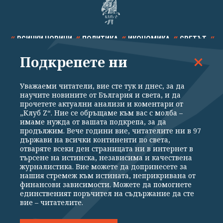
ВСИЧКИ НОВИНИ
ПОЛИТИКА
ИКОНОМИКА
СВЕТЪТ
Подкрепете ни
СПОРТ
КУЛТУРА
ТЕХНОЛОГИИ
КАЛЕЙДОСКОП
МНЕНИЯ
Уважаеми читатели, вие сте тук и днес, за да
научите новините от България и света, и да
прочетете актуални анализи и коментари от
„Клуб Z“. Ние се обръщаме към вас с молба –
имаме нужда от вашата подкрепа, за да
продължим. Вече години вие, читателите ни в 97
Общи условия
Политика за поверителност
държави на всички континенти по света,
отваряте всеки ден страницата ни в интернет в
Реклама
Партньори
Контакти
За Клуб Z
търсене на истинска, независима и качествена
Екип
Подкрепете ни
журналистика. Вие можете да допринесете за
нашия стремеж към истината, неприкривана от
финансови зависимости. Можете да помогнете
единственият поръчител на съдържание да сте
Издател на www.clubz.bg е „Клуб Зебра Медия“ ЕООД, София, ул. "Алеко
вие – читателите.
Константинов" 3. Всички права запазени 2026 „Клуб Зебра Медия“
ЕООД.
Препечатването на материали, снимки и видео от www.clubz.bg без