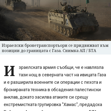
Израелски бронетранспортьори се придвижват към
позиции до границата с Газа. Снимка АП / БТА
И
зраелската армия съобщи, че е навлязла
тази нощ в северната част на ивицата Газа
и е разширила военните си операции с пехота и
бронираната техника в обсадения палестински
анклав, докато засилва атаките си срещу
екстремистката групировка "Хамас", предадоха