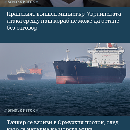
БЛИЗЪК ИЗТОК
Иранският външен министър: Украинската
атака срещу наш кораб не може да остане
без отговор
БЛИЗЪК ИЗТОК
Танкер се взриви в Ормузкия проток, след
като се натъкна на морска мина