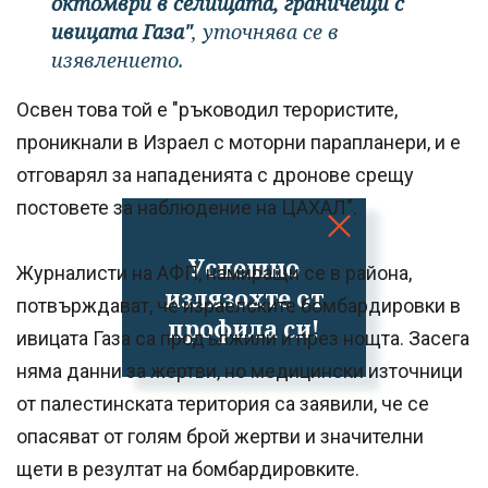
октомври в селищата, граничещи с
ивицата Газа"
, уточнява се в
изявлението.
Освен това той е "ръководил терористите,
проникнали в Израел с моторни парапланери, и е
отговарял за нападенията с дронове срещу
постовете за наблюдение на ЦАХАЛ".
Успешно
Журналисти на АФП, намиращи се в района,
излязохте от
потвърждават, че израелските бомбардировки в
профила си!
ивицата Газа са продължили и през нощта. Засега
няма данни за жертви, но медицински източници
от палестинската територия са заявили, че се
опасяват от голям брой жертви и значителни
щети в резултат на бомбардировките.