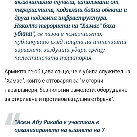
включително тунели, използвани от
терористите, подземни бойни обекти и
друга подземна инфраструктура.
Няколко терористи на "Хамас" бяха
убити",
се казва в комюникето,
публикувано след нощта на интензивни
израелски въздушни удари срещу
палестинската територия.
Армията съобщава също, че е убила служител на
"Хамас", който е отговарял за "моторни
парапланери, безпилотни самолети, оборудване
за откриване и противовъздушна отбрана".
"Асем Абу Ракаба е участвал в
организирането на клането на 7