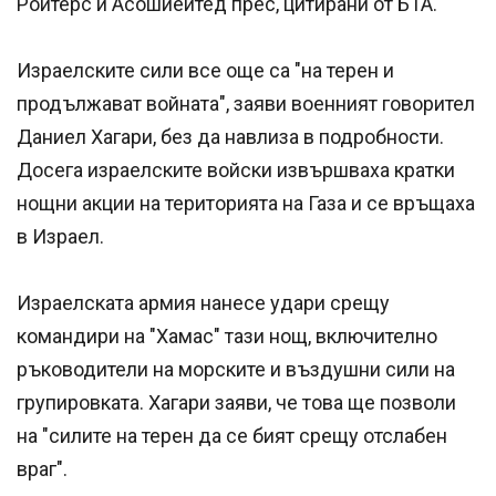
Ройтерс и Асошиейтед прес, цитирани от БТА.
Израелските сили все още са "на терен и
продължават войната", заяви военният говорител
Даниел Хагари, без да навлиза в подробности.
Досега израелските войски извършваха кратки
нощни акции на територията на Газа и се връщаха
в Израел.
Израелската армия нанесе удари срещу
командири на "Хамас" тази нощ, включително
ръководители на морските и въздушни сили на
групировката. Хагари заяви, че това ще позволи
на "силите на терен да се бият срещу отслабен
враг".