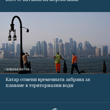
БЛИЗЪК ИЗТОК
Катар отмени временната забрана за
плаване в териториални води