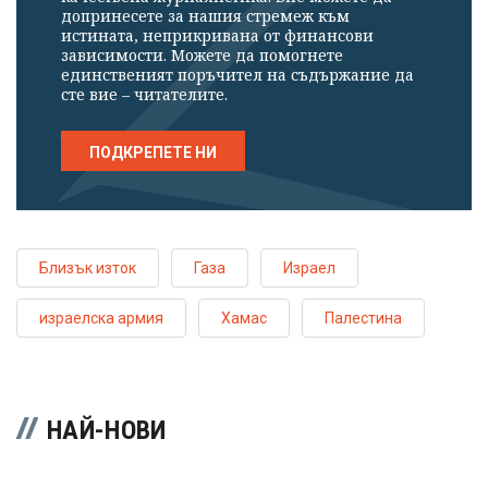
допринесете за нашия стремеж към
истината, неприкривана от финансови
зависимости. Можете да помогнете
единственият поръчител на съдържание да
сте вие – читателите.
ПОДКРЕПЕТЕ НИ
Близък изток
Газа
Израел
израелска армия
Хамас
Палестина
НАЙ-НОВИ