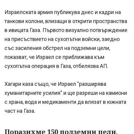
Израелската армия публикува днес и кадри на
танкови колони, влизащи в открити пространства
в ивицата Газа. Първото визуално потвърждение
на присъствието на сухопътни войски, заедно
със засиления обстрел на подземни цели,
показват, че Израел се приближава към
сухопътна операция в Газа, отбелязва АП.
Хагари каза също, че Израел "разширява
хуманитарните усилия" и ще разреши на камиони
с храна, вода и медикаменти да влязат в южната
част на Газа.
Поразихме 150 подземни цели,