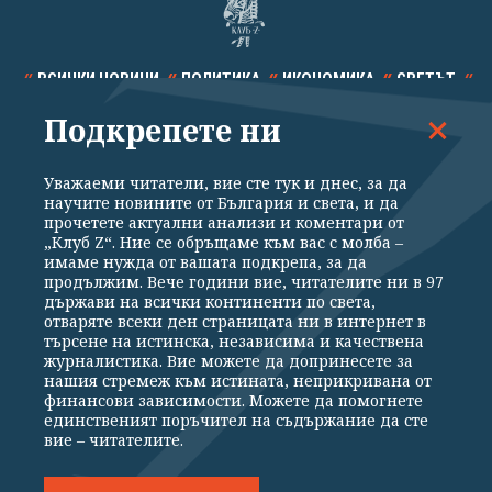
ВСИЧКИ НОВИНИ
ПОЛИТИКА
ИКОНОМИКА
СВЕТЪТ
Подкрепете ни
СПОРТ
КУЛТУРА
ТЕХНОЛОГИИ
КАЛЕЙДОСКОП
МНЕНИЯ
Уважаеми читатели, вие сте тук и днес, за да
научите новините от България и света, и да
прочетете актуални анализи и коментари от
„Клуб Z“. Ние се обръщаме към вас с молба –
имаме нужда от вашата подкрепа, за да
продължим. Вече години вие, читателите ни в 97
Общи условия
Политика за поверителност
държави на всички континенти по света,
отваряте всеки ден страницата ни в интернет в
Реклама
Партньори
Контакти
За Клуб Z
търсене на истинска, независима и качествена
Екип
Подкрепете ни
журналистика. Вие можете да допринесете за
нашия стремеж към истината, неприкривана от
финансови зависимости. Можете да помогнете
единственият поръчител на съдържание да сте
Издател на www.clubz.bg е „Клуб Зебра Медия“ ЕООД, София, ул. "Алеко
вие – читателите.
Константинов" 3. Всички права запазени 2026 „Клуб Зебра Медия“
ЕООД.
Препечатването на материали, снимки и видео от www.clubz.bg без
разрешение ще бъде преследвано по съдебен път, съгласно