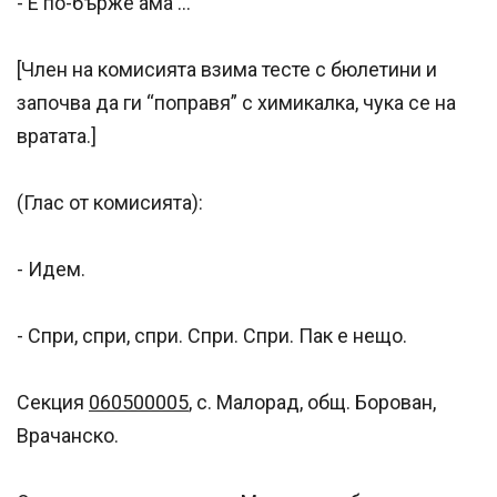
- Е по-бърже ама …
[Член на комисията взима тесте с бюлетини и
започва да ги “поправя” с химикалка, чука се на
вратата.]
(Глас от комисията):
- Идем.
- Спри, спри, спри. Спри. Спри. Пак е нещо.
Секция
060500005
, с. Малорад, общ. Борован,
Врачанско.