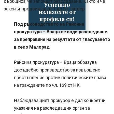
съобщиха, че започват разследване. Както и че
Успешно
законът предвижда от 1 до 5 г. затвор:
излязохте от
профила си!
Под ръководството на Районна
прокуратура – Враца се води разследване
за преправяне на резултати от гласуването
в село Малорад
Районна прокуратура – Враца образува
досъдебно производство за извършено
престъпление против политическите права
на гражданите по чл. 169 от НК.
Наблюдаващият прокурор е дал конкретни
указания на разследващия орган за