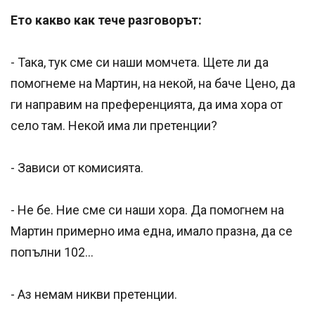
Ето какво как тече разговорът:
- Така, тук сме си наши момчета. Щете ли да
помогнеме на Мартин, на некой, на баче Цено, да
ги направим на преференцията, да има хора от
село там. Некой има ли претенции?
- Зависи от комисията.
- Не бе. Ние сме си наши хора. Да помогнем на
Мартин примерно има една, имало празна, да се
попълни 102…
- Аз немам никви претенции.