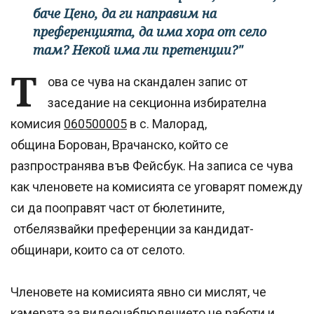
баче Цено, да ги направим на
преференцията, да има хора от село
там? Некой има ли претенции?"
Т
ова се чува на скандален запис от
заседание на секционна избирателна
комисия
060500005
в с. Малорад,
община Борован, Врачанско, който се
разпространява във Фейсбук. На записа се чува
как членовете на комисията се уговарят помежду
си да пооправят част от бюлетините,
отбелязвайки преференции за кандидат-
общинари, които са от селото.
Членовете на комисията явно си мислят, че
камерата за видеонаблюдението не работи и