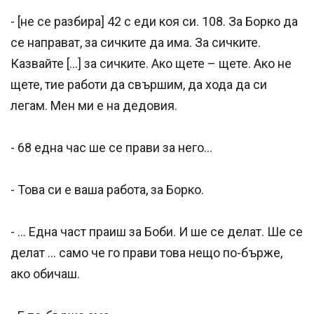
- [не се разбира] 42 с еди коя си. 108. За Борко да
се направат, за сичките да има. За сичките.
Казвайте […] за сичките. Ако щете – щете. Ако не
щете, тие работи да свършим, да хода да си
легам. Мен ми е на дедовия.
- 68 една час ше се прави за него...
- Това си е ваша работа, за Борко.
- … Една част праиш за Боби. И ше се делат. Ше се
делат … само че го прави това нещо по-бърже,
ако обичаш.