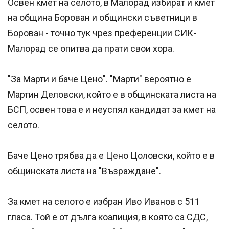
Освен кмет на селото, в Малорад избират и кмет
на община Борован и общински съветници в
Борован - точно тук чрез преференции СИК-
Малорад се опитва да прати свои хора.
"За Марти и баче Цено". "Марти" вероятно е
Мартин Деловски, който е в общинската листа на
БСП, освен това е и неуспял кандидат за кмет на
селото.
Баче Цено трябва да е Цено Цоловски, който е в
общинската листа на "Възраждане".
За кмет на селото е избран Иво Иванов с 511
гласа. Той е от дълга коалиция, в която са СДС,