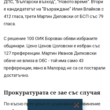
ДПС, "Български възход", "Новото време". Втори
е кандидататът на "Възраждане" Илия Влайков с
412 гласа, трети Мартин Диловски от БСП със 79
гласа.
С решение 100 ОИК Борован обяви избраните
общинари. Цено Ценов Цоловски е избран със
127 преференции. Мартин Иванов Дилковски
обаче не влиза в ОбС - той има само 43
преференции, явно в Малорад не са се постарали
достатъчно.
Прокуратурата се зае със случая
По-късно през деня от държавното обвинение