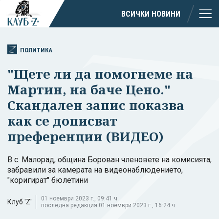
ВСИЧКИ НОВИНИ
ПОЛИТИКА
"Щете ли да помогнеме на
Мартин, на баче Цено."
Скандален запис показва
как се дописват
преференции (ВИДЕО)
В с. Малорад, община Борован членовете на комисията,
забравили за камерата на видеонаблюдението,
"коригират" бюлетини
01 ноември 2023 г., 09:41 ч.
Клуб 'Z'
последна редакция 01 ноември 2023 г., 16:24 ч.