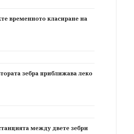
ижте временното класиране на
 втората зебра приближава леко
дистанцията между двете зебри