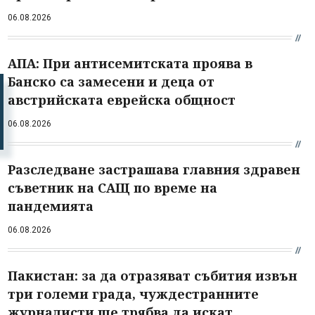
06.08.2026
АПА: При антисемитската проява в
Банско са замесени и деца от
австрийската еврейска общност
06.08.2026
Разследване застрашава главния здравен
съветник на САЩ по време на
пандемията
06.08.2026
Пакистан: за да отразяват събития извън
три големи града, чуждестранните
журналисти ще трябва да искат