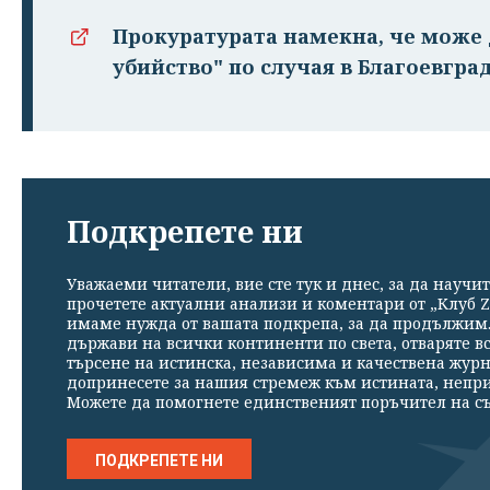
Прокуратурата намекна, че може 
убийство" по случая в Благоевгра
Подкрепете ни
Уважаеми читатели, вие сте тук и днес, за да научит
прочетете актуални анализи и коментари от „Клуб Z
имаме нужда от вашата подкрепа, за да продължим. 
държави на всички континенти по света, отваряте в
търсене на истинска, независима и качествена жур
допринесете за нашия стремеж към истината, непр
Можете да помогнете единственият поръчител на съ
ПОДКРЕПЕТЕ НИ