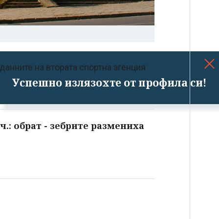
 данните на втората спортна агенция
Успешно излязохте от профила си!
 ч.: обрат - зебрите размениха
.