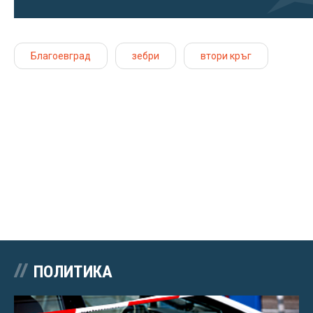
Благоевград
зебри
втори кръг
ПОЛИТИКА