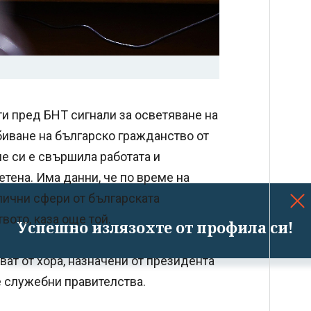
ти пред БНТ сигнали за осветяване на
биване на българско гражданство от
е си е свършила работата и
етена. Има данни, че по време на
лични сфери от българската
вото, каза още той.
Успешно излязохте от профила си!
ват от хора, назначени от президента
е служебни правителства.