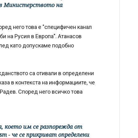
к в Министерството на
оред него това е "специфичен канал
би на Русия в Европа". Атанасов
след като допускаме подобно
ажданството са отивали в определени
каза в контекста на информациите, че
 Радев. Според него всичко това
, което им се разпорежда от
т - че се прикриват определени