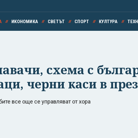
А
ИКОНОМИКА
СВЕТЪТ
СПОРТ
КУЛТУРА
ТЕХ
навачи, схема с бълга
аци, черни каси в пре
ите все още се управляват от хора