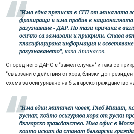
"Има една преписка в СГП от миналата г
фрапиращи и има пробив в националната
разузнаване - ДАР. По тази причина е въ
всичко са замазали и прикрили. Става въп
класифицирана информация и осветяване
разузнаването",
каза Атанасов.
Според него ДАНС е "замел случая" и така се прик
"свързани с действия от хора, близки до президента
схема за осигуряване на българско гражданство на
"Има един митичен човек, Глеб Мишин, по
руснак, който осигурява хора от руски п
българско гражданство. Има офис в Москв
които искат да станат български гражда