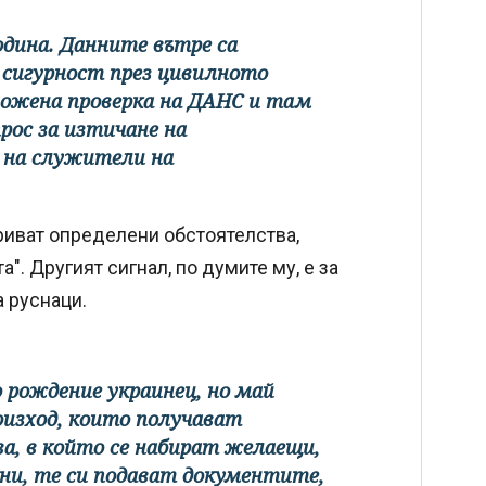
одина. Данните вътре са
 сигурност през цивилното
зложена проверка на ДАНС и там
рос за изтичане на
 на служители на
риват определени обстоятелства,
". Другият сигнал, по думите му, е за
 руснаци.
 рождение украинец, но май
роизход, които получават
а, в който се набират желаещи,
ни, те си подават документите,