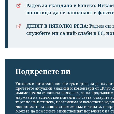
Радев за скандала в Банско: Иска
политици да се запознаят с факти
ДЕНЯТ В НЯКОЛКО РЕДА: Радев си п
службите ни са най-слаби в ЕС, но
Подкрепете ни
Уважаеми читатели, вие сте тук и днес, за да научит
прочетете актуални анализи и коментари от „Клуб Z
имаме нужда от вашата подкрепа, за да продължим. 
държави на всички континенти по света, отваряте в
търсене на истинска, независима и качествена жур
допринесете за нашия стремеж към истината, непр
Можете да помогнете единственият поръчител на съ