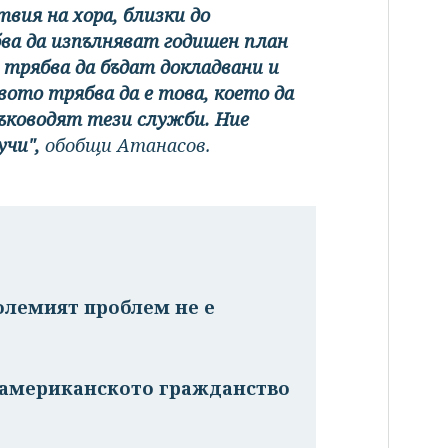
вия на хора, близки до
ва да изпълняват годишен план
 трябва да бъдат докладвани и
ото трябва да е това, което да
ръководят тези служби. Ние
учи",
обобщи Атанасов.
олемият проблем не е
и американското гражданство