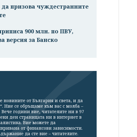
м да призова чуждестранните
те
риписа 900 млн. по ПВУ,
ва версия за Банско
е новините от България и света, и да
“. Ние се обръщаме към вас с молба –
Вече години вие, читателите ни в 97
секи ден страницата ни в интернет в
налистика. Вие можете да
икривана от финансови зависимости.
държание да сте вие – читателите.