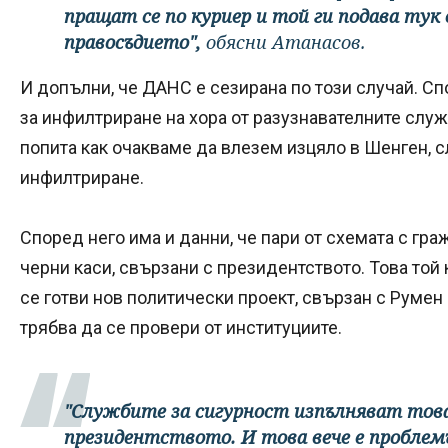
пращат се по куриер и той ги подава ту
правосъдието",
обясни Атанасов.
И допълни, че ДАНС е сезирана по този случай. Сп
за инфилтриране на хора от разузнавателните служ
попита как очакваме да влезем изцяло в Шенген, 
инфилтриране.
Според него има и данни, че пари от схемата с гр
черни каси, свързани с президентството. Това той 
се готви нов политически проект, свързан с Румен
трябва да се провери от институциите.
"Службите за сигурност изпълняват това
президентството. И това вече е проблемъ