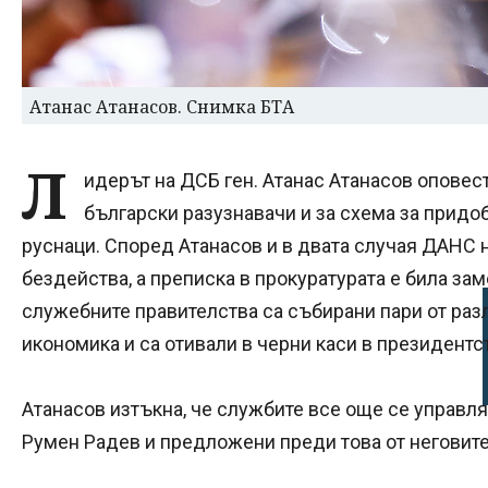
Атанас Атанасов. Снимка БТА
Л
идерът на ДСБ ген. Атанас Атанасов оповес
български разузнавачи и за схема за придо
руснаци. Според Атанасов и в двата случая ДАНС н
бездейства, а преписка в прокуратурата е била зам
служебните правителства са събирани пари от раз
икономика и са отивали в черни каси в президентст
Атанасов изтъкна, че службите все още се управля
Румен Радев и предложени преди това от неговит