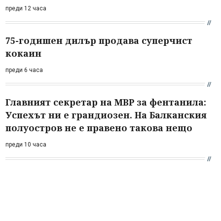
преди 12 часа
75-годишен дилър продава суперчист
кокаин
преди 6 часа
Главният секретар на МВР за фентанила:
Успехът ни е грандиозен. На Балканския
полуостров не е правено такова нещо
преди 10 часа