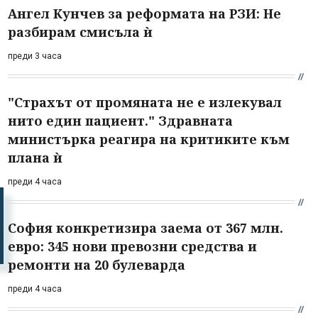
Ангел Кунчев за реформата на РЗИ: Не
разбирам смисъла ѝ
преди 3 часа
"Страхът от промяната не е излекувал
нито един пациент." Здравната
министърка реагира на критиките към
плана ѝ
преди 4 часа
София конкретизира заема от 367 млн.
евро: 345 нови превозни средства и
ремонти на 20 булеварда
преди 4 часа