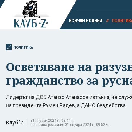
ВСИЧКИ НОВИНИ
ПОЛИТИК
ПОЛИТИКА
Осветяване на разуз
гражданство за русн
Лидерът на ДСБ Атанас Атанасов изтъкна, че служб
на президента Румен Радев, а ДАНС бездейства
31 януари 2024 г., 08:44 ч.
Клуб 'Z'
последна редакция 31 януари 2024 г., 09:52 ч.