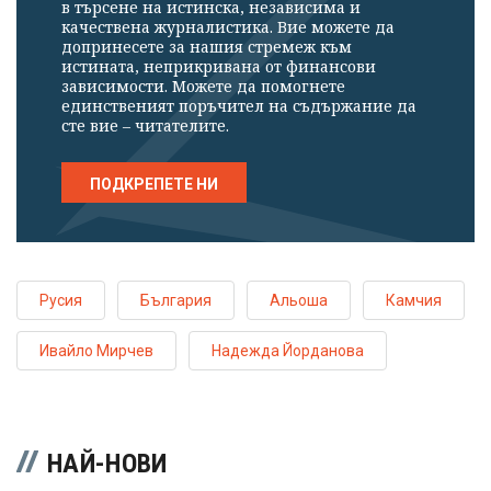
в търсене на истинска, независима и
качествена журналистика. Вие можете да
допринесете за нашия стремеж към
истината, неприкривана от финансови
зависимости. Можете да помогнете
единственият поръчител на съдържание да
сте вие – читателите.
ПОДКРЕПЕТЕ НИ
Русия
България
Альоша
Камчия
Ивайло Мирчев
Надежда Йорданова
НАЙ-НОВИ