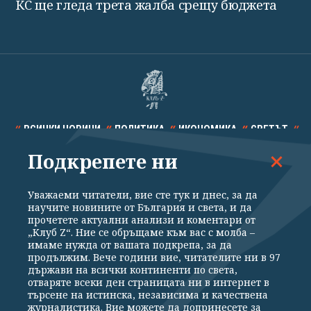
КС ще гледа трета жалба срещу бюджета
ВСИЧКИ НОВИНИ
ПОЛИТИКА
ИКОНОМИКА
СВЕТЪТ
Подкрепете ни
СПОРТ
КУЛТУРА
ТЕХНОЛОГИИ
КАЛЕЙДОСКОП
МНЕНИЯ
Уважаеми читатели, вие сте тук и днес, за да
научите новините от България и света, и да
прочетете актуални анализи и коментари от
„Клуб Z“. Ние се обръщаме към вас с молба –
имаме нужда от вашата подкрепа, за да
продължим. Вече години вие, читателите ни в 97
Общи условия
Политика за поверителност
държави на всички континенти по света,
отваряте всеки ден страницата ни в интернет в
Реклама
Партньори
Контакти
За Клуб Z
търсене на истинска, независима и качествена
Екип
Подкрепете ни
журналистика. Вие можете да допринесете за