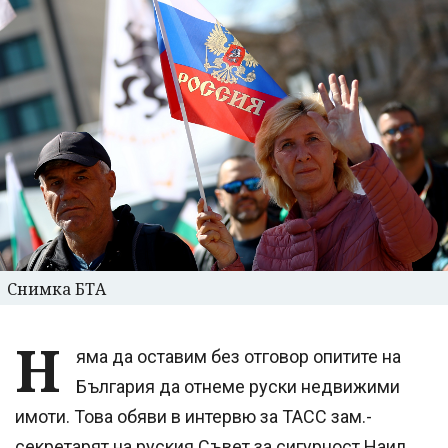
Снимка БТА
Н
яма да оставим без отговор опитите на
България да отнеме руски недвижими
имоти. Това обяви в интервю за ТАСС зам.-
секретарят на руския Съвет за сигурност Наил