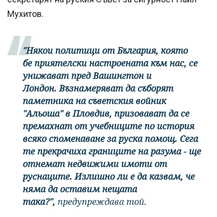
Мухитов.
"Някои политици от България, която
бе приятелски настроената към нас, се
унижават пред Вашингтон и
Лондон. Възнамеряват да съборят
паметника на съветския войник
"Альоша" в Пловдив, призовават да се
премахнат от учебниците по история
всяко споменаване за руска помощ. Сега
те прекрачиха границите на разума - ще
отнемат недвижими имоти от
руснаците. Излишно ли е да казвам, че
няма да оставим нещата
така?",
предупреждава той.