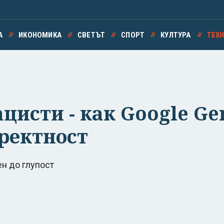
А
ИКОНОМИКА
СВЕТЪТ
СПОРТ
КУЛТУРА
ТЕХ
цисти - как Google Ge
ректност
ен до глупост