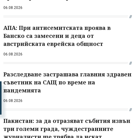
06.08.2026
АПА: При антисемитската проява в
Банско са замесени и деца от
австрийската еврейска общност
06.08.2026
Разследване застрашава главния здравен
съветник на САЩ по време на
пандемията
06.08.2026
Пакистан: за да отразяват събития извън
три големи града, чуждестранните
журналисти ще трябва да искат