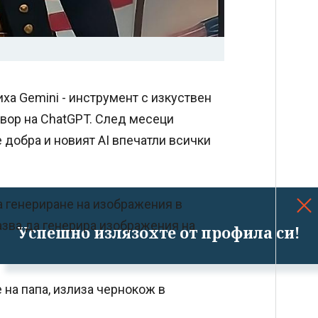
иха Gemini - инструмент с изкуствен
овор на ChatGPT. След месеци
 добра и новият AI впечатли всички
а генериране на изображения в
казва да генерира изображения на
Успешно излязохте от профила си!
 на папа, излиза чернокож в