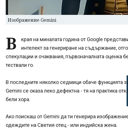
Изображение Gemini
В
края на миналата година от Google представ
интелект за генериране на съдържание, отг
спекулации и очаквания, първоначалната оценка бе
тествали го.
В последните няколко седмици обаче функцията з
Gemini се оказа леко дефектна - тя на практика от
бели хора.
Ако поискаш от Gemini да ти генерира изображение
одеждите на Светия отец - или индийска жена.