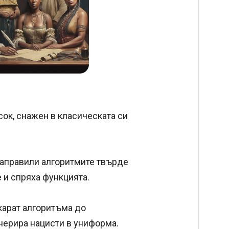
ок, снажен в класическата си
.
 направили алгоритмите твърде
 и спряха функцията.
карат алгоритъма до
енерира нацисти в униформа.