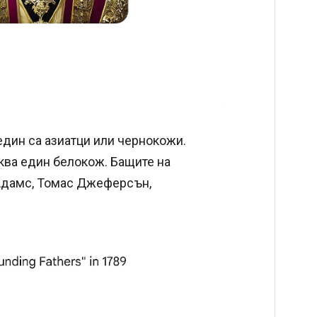
един са азиатци или чернокожи.
ква един белокож. Бащите на
Адамс, Томас Джеферсън,