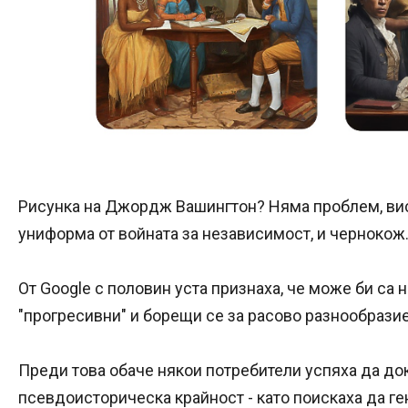
Рисунка на Джордж Вашингтон? Няма проблем, вис
униформа от войната за независимост, и чернокож
От Google с половин уста признаха, че може би са
"прогресивни" и борещи се за расово разнообразие
Преди това обаче някои потребители успяха да до
псевдоисторическа крайност - като поискаха да г