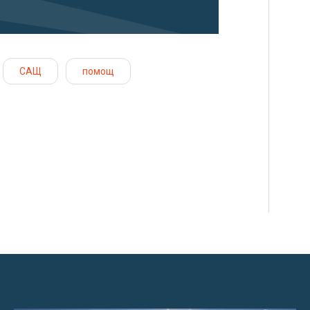
САЩ
помощ