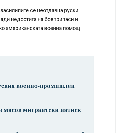
 засилилите се неотдавна руски
ади недостига на боеприпаси и
ако американската военна помощ
руския военно-промишлен
в масов мигрантски натиск