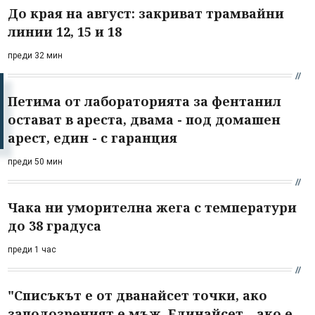
До края на август: закриват трамвайни
линии 12, 15 и 18
преди 32 мин
Петима от лабораторията за фентанил
остават в ареста, двама - под домашен
арест, един - с гаранция
преди 50 мин
Чака ни уморителна жега с температури
до 38 градуса
преди 1 час
"Списъкът е от дванайсет точки, ако
заподозреният е мъж. Единайсет – ако е