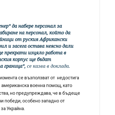
ер“ да набере персонал за
абиране на персонал, който да
ойници от руския Африкански
рил и засега остава неясно дали
е прекрати изцяло работа в
ския корпус ще бъдат
а граница“,
се казва в доклада.
 момента се възползват от недостига
а американска военна помощ, като
ства, но предупреждава, че в бъдеще
и победи, особено западно от
за Украйна.