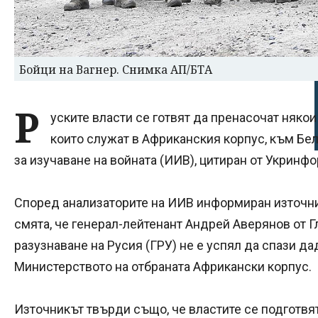
Бойци на Вагнер. Снимка АП/БТА
Р
уските власти се готвят да пренасочат някои 
които служат в Африканския корпус, към Бе
за изучаване на войната (ИИВ), цитиран от Укринфо
Според анализаторите на ИИВ информиран източни
смята, че генерал-лейтенант Андрей Аверянов от 
разузнаване на Русия (ГРУ) не е успял да спази да
Министерството на отбраната Африкански корпус.
Източникът твърди също, че властите се подготвя