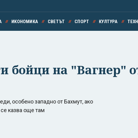
А
ИКОНОМИКА
СВЕТЪТ
СПОРТ
КУЛТУРА
ТЕХ
и бойци на "Вагнер" о
ди, особено западно от Бахмут, ако
се казва още там