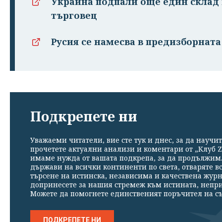
Украйна подпали още един склад 
търговец
Русия се намесва в предизборнат
Подкрепете ни
Уважаеми читатели, вие сте тук и днес, за да научит
прочетете актуални анализи и коментари от „Клуб Z
имаме нужда от вашата подкрепа, за да продължим. 
държави на всички континенти по света, отваряте в
търсене на истинска, независима и качествена жур
допринесете за нашия стремеж към истината, непр
Можете да помогнете единственият поръчител на съ
ПОДКРЕПЕТЕ НИ