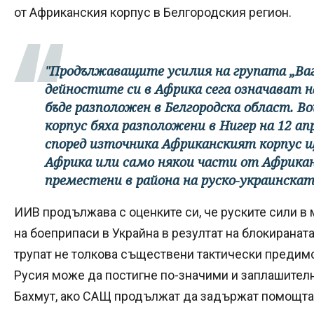
от Африканския корпус в Белгородския регион.
"Продължаващите усилия на групата „Вагн
дейностите си в Африка сега означават н
бъде разположен в Белгородска област. В
корпус бяха разположени в Нигер на 12 ап
според източника Африканският корпус щ
Африка или само някои части от Африкан
преместени в района на руско-украинскат
ИИВ продължава с оценките си, че руските сили в
на боеприпаси в Украйна в резултат на блокиранат
трупат не толкова съществени тактически предим
Русия може да постигне по-значими и заплашителн
Бахмут, ако САЩ продължат да задържат помощта 