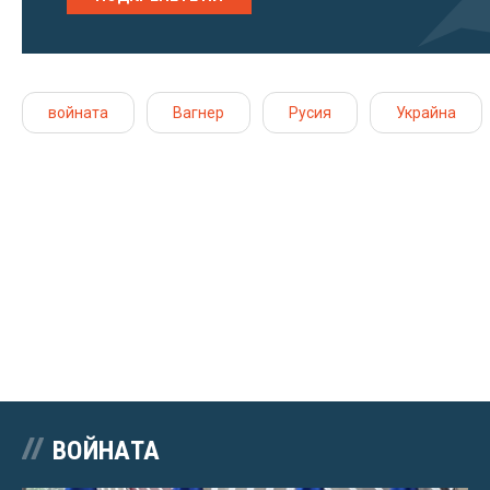
войната
Вагнер
Русия
Украйна
ВОЙНАТА