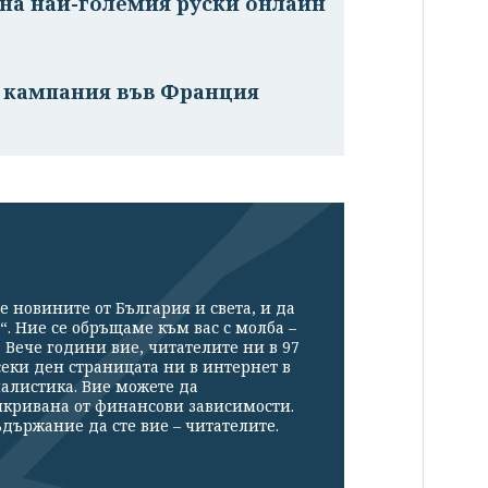
на най-големия руски онлайн
а кампания във Франция
е новините от България и света, и да
“. Ние се обръщаме към вас с молба –
Вече години вие, читателите ни в 97
секи ден страницата ни в интернет в
налистика. Вие можете да
икривана от финансови зависимости.
държание да сте вие – читателите.