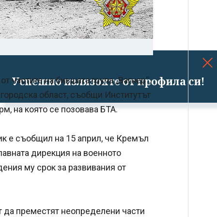
Успешно излязохте от профила си!
от частите на бившата група „Вагнер“,
лгородска област, съобщи Институтът
рм, на която се позовава БТА.
к е съобщил на 15 април, че Кремъл
Главната дирекция на военното
дения му срок за развивания от
т да преместят неопределени части