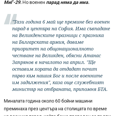
МиГ-29.
Но военен
парад няма да има.
"Тази година 6 май ще премине без военен
парад в центъра на София. Има съвпадане
на Великденските празници с празника
на Българската армия, даваме
приоритет на общонационалното
честване на Великден, обясни Атанас
Запрянов в началото на април. "Ще
оставим хората да отдадат почит
първо към нашия Бог и после военните
им задължения", каза още служебният
министър на отбраната, припомня БТА.
Миналата година около 60 бойни машини
преминаха през центъра на столицата по време