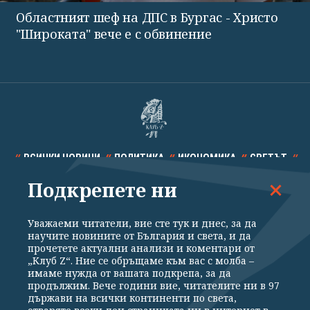
Областният шеф на ДПС в Бургас - Христо
"Широката" вече е с обвинение
ВСИЧКИ НОВИНИ
ПОЛИТИКА
ИКОНОМИКА
СВЕТЪТ
Подкрепете ни
СПОРТ
КУЛТУРА
ТЕХНОЛОГИИ
КАЛЕЙДОСКОП
МНЕНИЯ
Уважаеми читатели, вие сте тук и днес, за да
научите новините от България и света, и да
прочетете актуални анализи и коментари от
„Клуб Z“. Ние се обръщаме към вас с молба –
имаме нужда от вашата подкрепа, за да
продължим. Вече години вие, читателите ни в 97
Общи условия
Политика за поверителност
държави на всички континенти по света,