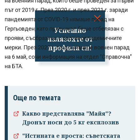
на военния парад, който беше проведен за първи
път от 2019 г. През 2020 г. и през 2021 г. заради
пандемията от COVID-19 нямаше парад на
Гергьовден, като празникът беше отбелязан с
Успешно
излязохте от
прояви, съобразени с противоепидемичните
профила си!
мерки. През 2022 г. също нямаше военен парад
на 6 май, сочи информация на отдел "Справочна"
на БТА.
Още по темата
Какво представлява "Майя"?
Дронът носи до 5 кг експлозив
"Истината е проста: съветската