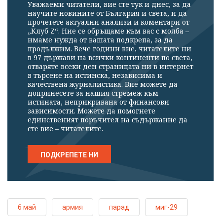
Уважаеми читатели, вие сте тук и днес, за да
научите новините от България и света, и да
прочетете актуални анализи и коментари от
„Клуб Z“. Ние се обръщаме към вас с молба –
имаме нужда от вашата подкрепа, за да
продължим. Вече години вие, читателите ни
в 97 държави на всички континенти по света,
отваряте всеки ден страницата ни в интернет
в търсене на истинска, независима и
качествена журналистика. Вие можете да
допринесете за нашия стремеж към
истината, неприкривана от финансови
зависимости. Можете да помогнете
единственият поръчител на съдържание да
сте вие – читателите.
ПОДКРЕПЕТЕ НИ
6 май
армия
парад
миг-29