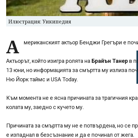
Илюстрация: Уикипедия
А
мериканският актьор Бенджи Грегъри е почи
Актьорът, който изигра ролята на
Брайън Танер
в п
13 юни, но информацията за смъртта му излиза поч
Ню Йорк таймс и USA Today.
Към момента не е ясна причината за трагичния кра
колата му, заедно с кучето му.
Причината за смъртта му не е потвърдена, но се пр
е изпаднал в безсъзнание и да е починал от жега.