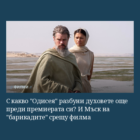
ФИЛМИ
С какво "Одисея" разбуни духовете още
преди премиерата си? И Мъск на
"барикадите" срещу филма