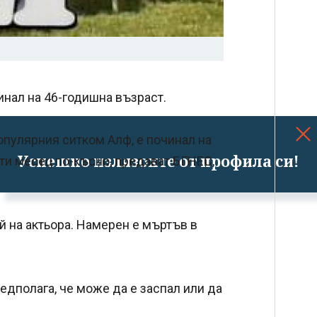
нал на 46-годишна възраст.
опулярния ситком Алф, е починал на
Успешно излязохте от профила си!
ти месец по-късно, предават БГНЕС,
й на актьора. Намерен е мъртъв в
едполага, че може да е заспал или да