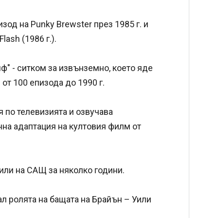
зод на Punky Brewster през 1985 г. и
ash (1986 г.).
лф" - ситком за извънземно, което яде
от 100 епизода до 1990 г.
я по телевизията и озвучава
на адаптация на култовия филм от
ли на САЩ за няколко години.
ал ролята на бащата на Брайън – Уили