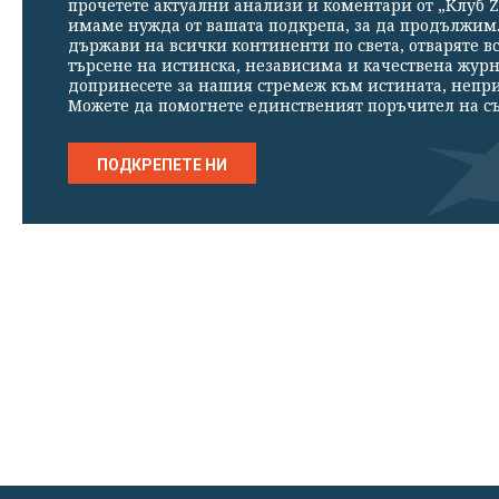
прочетете актуални анализи и коментари от „Клуб Z
имаме нужда от вашата подкрепа, за да продължим. 
държави на всички континенти по света, отваряте в
търсене на истинска, независима и качествена жур
допринесете за нашия стремеж към истината, непр
Можете да помогнете единственият поръчител на съ
ПОДКРЕПЕТЕ НИ