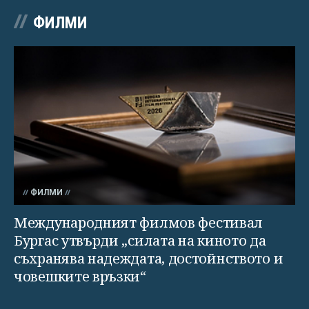
ФИЛМИ
ФИЛМИ
Международният филмов фестивал
Бургас утвърди „силата на киното да
съхранява надеждата, достойнството и
човешките връзки“