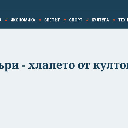
А
ИКОНОМИКА
СВЕТЪТ
СПОРТ
КУЛТУРА
ТЕХ
ри - хлапето от култо