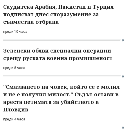
Саудитска Арабия, Пакистан и Турция
подписват днес споразумение за
съвместна отбрана
преди 10 часа
Зеленски обяви специални операции
срещу руската военна промишленост
преди 8 часа
"Смазването на човек, който се е молил
и не е получил милост." Съдът остави в
ареста петимата за убийството в
Пловдив
преди 4 часа