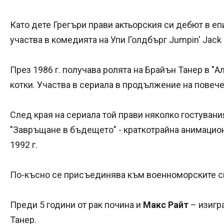
Като дете Грегъри прави актьорския си дебют в епи
участва в комедията на Упи Голдбърг Jumpin' Jack Fl
През 1986 г. получава ролята на Брайън Танер в "А
котки. Участва в сериала в продължение на повече 
След края на сериала той прави няколко гостувани
"Завръщане в бъдещето" - краткотрайна анимацион
1992 г.
По-късно се присъединява към военноморските си
Преди 5 години от рак почина и
Макс Райт
– изигр
Танер.