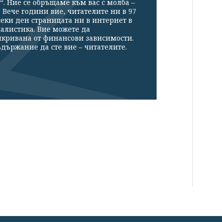
“. Ние се обръщаме към вас с молба –
Вече години вие, читателите ни в 97
секи ден страницата ни в интернет в
налистика. Вие можете да
икривана от финансови зависимости.
държание да сте вие – читателите.