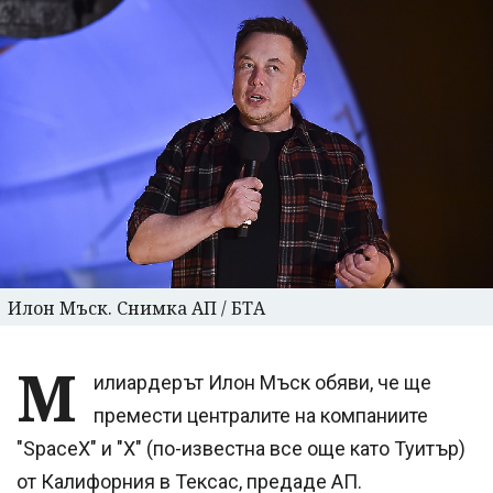
Илон Мъск. Снимка АП / БТА
М
илиардерът Илон Мъск обяви, че ще
премести централите на компаниите
"SpaceX" и "Х" (по-известна все още като Туитър)
от Калифорния в Тексас, предаде АП.