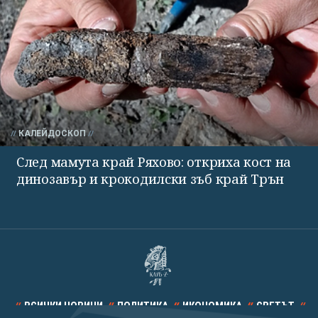
КАЛЕЙДОСКОП
След мамута край Ряхово: откриха кост на
динозавър и крокодилски зъб край Трън
ВСИЧКИ НОВИНИ
ПОЛИТИКА
ИКОНОМИКА
СВЕТЪТ