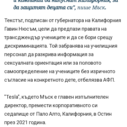
да защитят децата си",
пише Мъск
.
Текстът, подписан от губернатора на Калифорния
Гавин Нюсъм, цели да предпази правата на
трансджендър учениците и да се бори срещу
дискриминацията. Той забранява на училищния
персонал да разкрива информация за
сексуалната ориентация или за половото
самоопределение на учениците без изричното
съгласие на конкретното дете, отбелязва АФП.
"Tesla", където Мъск е главен изпълнителен
директор, премести корпоративното си
седалище от Пало Алто, Калифорния, в Остин
през 2021 година.