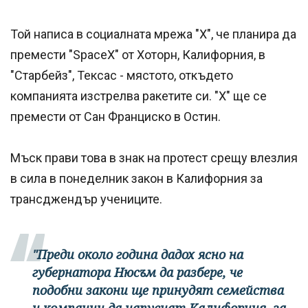
Той написа в социалната мрежа "Х", че планира да
премести "SpaceX" от Хоторн, Калифорния, в
"Старбейз", Тексас - мястото, откъдето
компанията изстрелва ракетите си. "Х" ще се
премести от Сан Франциско в Остин.
Мъск прави това в знак на протест срещу влезлия
в сила в понеделник закон в Калифорния за
трансджендър учениците.
"Преди около година дадох ясно на
губернатора Нюсъм да разбере, че
подобни закони ще принудят семейства
и компании да напуснат Калифорния, за