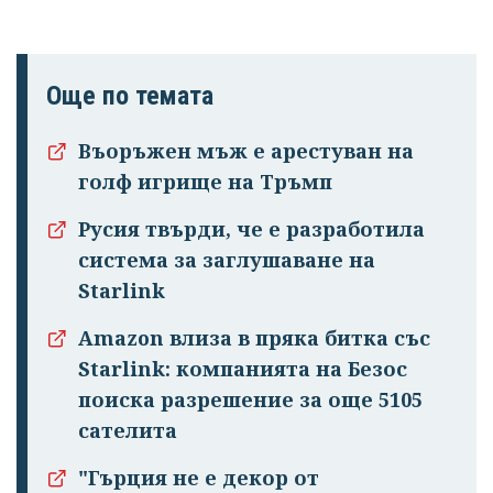
Още по темата
Въоръжен мъж е арестуван на
голф игрище на Тръмп
Успешно
Русия твърди, че е разработила
излязохте от
система за заглушаване на
профила си!
Starlink
Amazon влиза в пряка битка със
Starlink: компанията на Безос
поиска разрешение за още 5105
сателита
"Гърция не е декор от