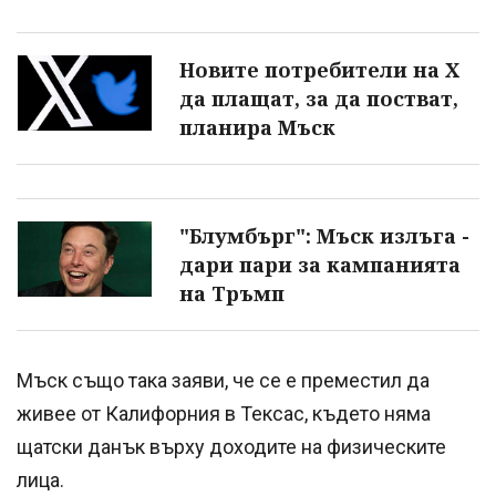
Новите потребители на X
да плащат, за да постват,
планира Мъск
"Блумбърг": Мъск излъга -
дари пари за кампанията
на Тръмп
Мъск също така заяви, че се е преместил да
живее от Калифорния в Тексас, където няма
щатски данък върху доходите на физическите
лица.