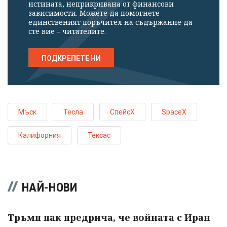
истината, неприкривана от финансови
зависимости. Можете да помогнете
единственият поръчител на съдържание да
сте вие – читателите.
ПОДКРЕПЕТЕ НИ
Мъск
Тесла
СпейсХ
SpaceX
Калифорния
Тексас
НАЙ-НОВИ
Тръмп пак предрича, че войната с Иран