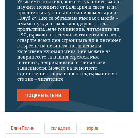
Уважаеми читатели, вие сте тук и днес, за да
научите новините от България и света, и да
прочетете актуални анализи и коментари от
„Клуб Z“. Ние се обръщаме към вас с молба –
имаме нужда от вашата подкрепа, за да
продължим. Вече години вие, читателите ни
в 97 държави на всички континенти по света,
отваряте всеки ден страницата ни в интернет
в търсене на истинска, независима и
качествена журналистика. Вие можете да
допринесете за нашия стремеж към
истината, неприкривана от финансови
зависимости. Можете да помогнете
единственият поръчител на съдържание да
сте вие – читателите.
ПОДКРЕПЕТЕ НИ
Елин Пелин
складове
взрив