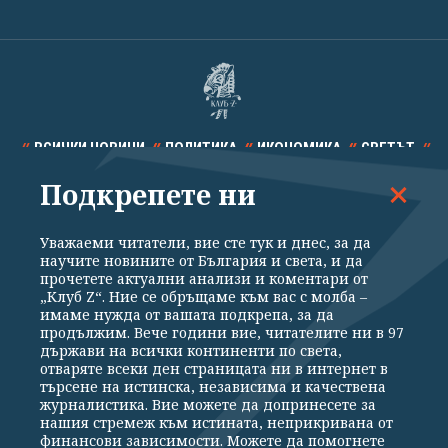
ВСИЧКИ НОВИНИ
ПОЛИТИКА
ИКОНОМИКА
СВЕТЪТ
Подкрепете ни
СПОРТ
КУЛТУРА
ТЕХНОЛОГИИ
КАЛЕЙДОСКОП
МНЕНИЯ
Уважаеми читатели, вие сте тук и днес, за да
научите новините от България и света, и да
прочетете актуални анализи и коментари от
„Клуб Z“. Ние се обръщаме към вас с молба –
имаме нужда от вашата подкрепа, за да
продължим. Вече години вие, читателите ни в 97
Общи условия
Политика за поверителност
държави на всички континенти по света,
отваряте всеки ден страницата ни в интернет в
Реклама
Партньори
Контакти
За Клуб Z
търсене на истинска, независима и качествена
Екип
Подкрепете ни
журналистика. Вие можете да допринесете за
нашия стремеж към истината, неприкривана от
финансови зависимости. Можете да помогнете