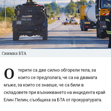
Снимка БТА
О
ткрити са две силно обгорели тела, за
които се предполага, че са на двамата
мъже, за които се знаеше, че са били в
складовете при възникването на инцидента край
Елин Пелин, съобщиха за БТА от прокуратурата.