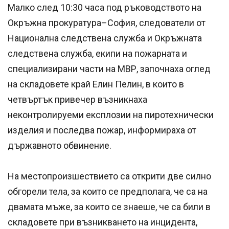
Малко след 10:30 часа под ръководството на
Окръжна прокуратура–София, следователи от
Национална следствена служба и Окръжната
следствена служба, екипи на пожарната и
специализирани части на МВР, започнаха оглед
на складовете край Елин Пелин, в които в
четвъртък привечер възникнаха
неконтролируеми експлозии на пиротехнически
изделия и последва пожар, информираха от
държавното обвинение.
На местопроизшествието са открити две силно
обгорели тела, за които се предполага, че са на
двамата мъже, за които се знаеше, че са били в
складовете при възникването на инцидента,