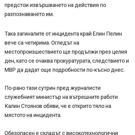
предстои извършването на действия по
разпознаването им.
Така загиналите от инцидента край Елин Пелин
вече са четирима. Огледът на
местопроизшествието ще продължи през целия
ден, като се очаква прокуратурата, следствието и
МВР да дадат още подробности по-късно днес.
По-рано тази сутрин пред журналисти
служебният министър на вътрешните работи
Калин Стоянов обяви, че е открито тяло на
мястото на инцидента.
Обезопасен е складът с високотехнологични