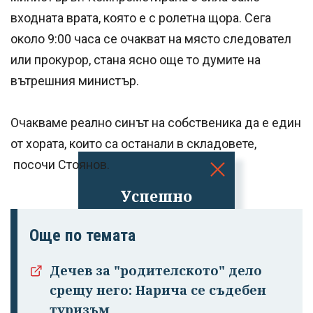
входната врата, която е с ролетна щора. Сега
около 9:00 часа се очакват на място следовател
или прокурор, стана ясно още то думите на
вътрешния министър.
Очакваме реално синът на собственика да е един
от хората, които са останали в складовете,
посочи Стоянов.
Успешно
излязохте от
профила си!
Още по темата
Дечев за "родителското" дело
срещу него: Нарича се съдебен
туризъм