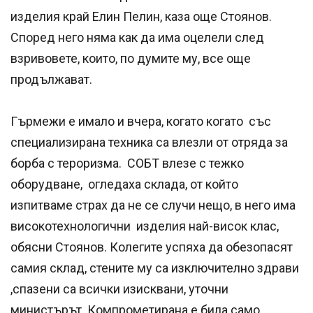
изделия край Елин Пелин, каза още Стоянов.
Според него няма как да има оцелели след
взривовете, които, по думите му, все още
продължават.
Гърмежи е имало и вчера, когато когато със
специализирана техника са влезли от отряда за
борба с тероризма. СОБТ влезе с тежко
оборудване, огледаха склада, от който
изпитваме страх да не се случи нещо, в него има
високотехнологични изделия най-висок клас,
обясни Стоянов. Колегите успяха да обезопасят
самия склад, стените му са изключително здрави
,спазени са всички изисквани, уточни
министърът. Компрометирана е била само