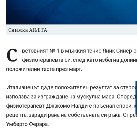
Снимка АП/БТА
С
ветовният № 1 в мъжкия тенис Яник Синер об
физиотерапевта си, след като избегна допин
положителни теста през март.
Италианецът даде положителен резултат за стерои
използва за изграждане на мускулна маса. Според
физиотерапевт Джакомо Налди е пръснал спрей, ко
рецепта, заради рана на собствената си ръка. Спре
Умберто Ферара.