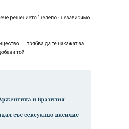
ече решението "нелепо - независимо
ество . . . трябва да те накажат за
добави той.
Аржентина и Бразилия
дал със сексуално насилие