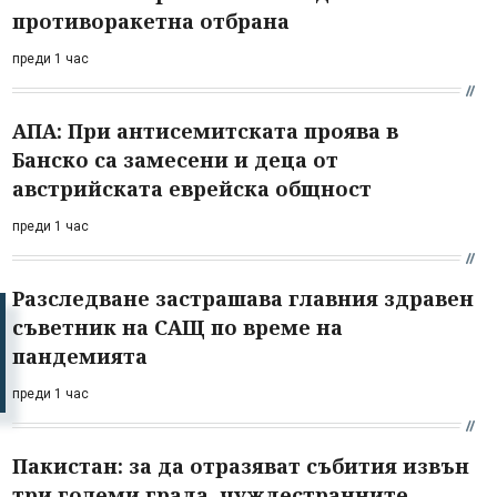
противоракетна отбрана
преди 1 час
АПА: При антисемитската проява в
Банско са замесени и деца от
австрийската еврейска общност
преди 1 час
Разследване застрашава главния здравен
съветник на САЩ по време на
пандемията
преди 1 час
Пакистан: за да отразяват събития извън
три големи града, чуждестранните