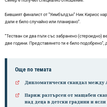
Синер е получил специално отношение.
Бившият финалист от "Уимбълдън" Ник Кириос нар
дали е било случайно или планирано".
"Тестван си два пъти със забранено (стероидно) вещ
две години. Представянето ти е било подобрено", 
Още по темата
Дипломатически скандал между 
Париж разтърсен от мащабен скан
над деца в детски градини и ясли