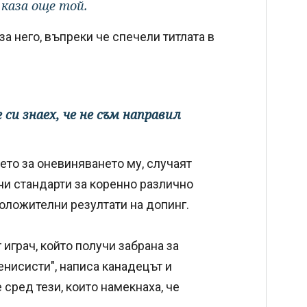
,
каза още той.
за него, въпреки че спечели титлата в
 си знаех, че не съм направил
ето за оневиняването му, случаят
и стандарти за коренно различно
оложителни резултати на допинг.
 играч, който получи забрана за
енисисти", написа канадецът и
сред тези, които намекнаха, че