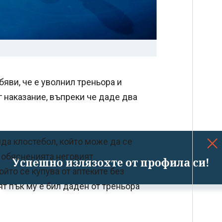
яви, че е уволнил треньора и
г наказание, въпреки че даде два
да клостебол, който може да се
 обясненията неговият
Успешно излязохте от профила си!
йто се купува от аптеките без
ят пък му е бил даден от треньора