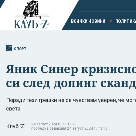
ВСИЧКИ НОВИНИ
ПОЛИТИК
СПОРТ
Яник Синер кризисно
си след допинг скан
Поради тези грешки не се чувствам уверен, че мог
света
24 август 2024 г., 13:15 ч.
Клуб 'Z'
последна редакция 24 август 2024 г., 13:16 ч.