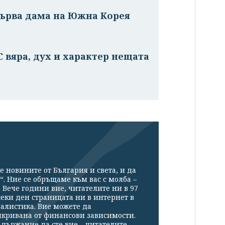
 първа дама на Южна Корея
С вяра, дух и характер нещата
е новините от България и света, и да
“. Ние се обръщаме към вас с молба –
Вече години вие, читателите ни в 97
секи ден страницата ни в интернет в
налистика. Вие можете да
икривана от финансови зависимости.
държание да сте вие – читателите.