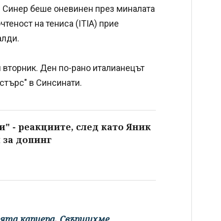
 Синер беше оневинен през миналата
теност на тениса (ITIA) прие
алди.
 вторник. Ден по-рано италианецът
астърс" в Синсинати.
" - реакциите, след като Яник
 за допинг
оята кариера. Свършихме