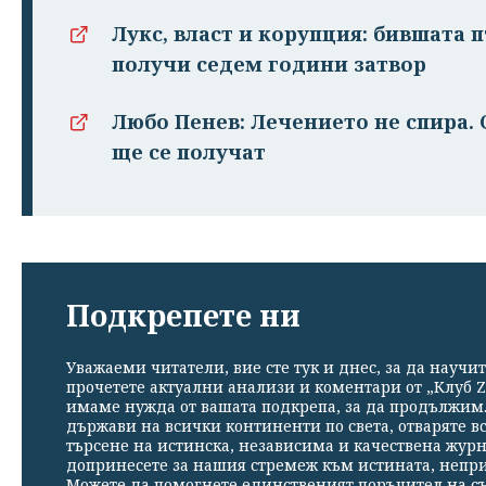
Лукс, власт и корупция: бившата
получи седем години затвор
Любо Пенев: Лечението не спира. 
ще се получат
Подкрепете ни
Уважаеми читатели, вие сте тук и днес, за да научит
прочетете актуални анализи и коментари от „Клуб Z
имаме нужда от вашата подкрепа, за да продължим. 
държави на всички континенти по света, отваряте в
търсене на истинска, независима и качествена жур
допринесете за нашия стремеж към истината, непр
Можете да помогнете единственият поръчител на съ