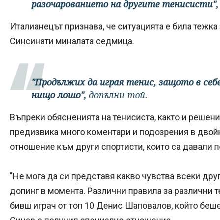
разочарованието на другите тенисисти"
Италианецът признава, че ситуацията е била тежка 
Синсинати миналата седмица.
"Продължих да играя тенис, защото в себе
нищо лошо",
допълни той.
Въпреки обясненията на тенисиста, както и решени
предизвика много коментари и подозрения в двойн
отношение към други спортисти, които са давали п
"Не мога да си представя какво чувства всеки друг
допинг в момента. Различни правила за различни т
бивш играч от топ 10 Денис Шаповалов, който беше 