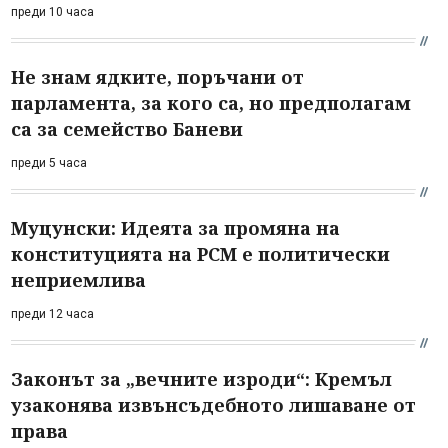
преди 10 часа
Не знам ядките, поръчани от
парламента, за кого са, но предполагам
са за семейство Баневи
преди 5 часа
Муцунски: Идеята за промяна на
конституцията на РСМ е политически
неприемлива
преди 12 часа
Законът за „вечните изроди“: Кремъл
узаконява извънсъдебното лишаване от
права