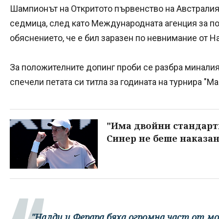
Шампионът на Откритото първенство на Австралия
седмица, след като Международната агенция за поч
обяснението, че е бил заразен по невнимание от Н
За положителните допинг проби се разбра миналия
спечели петата си титла за годината на турнира "М
"Има двойни стандарти
Синер не беше наказан
"Налди и Ферара бяха огромна част от м