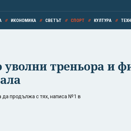
А
ИКОНОМИКА
СВЕТЪТ
СПОРТ
КУЛТУРА
ТЕХ
 уволни треньора и ф
дала
а да продължа с тях, написа №1 в