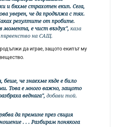
хи и бяхме страхотен екип. Сега,
ва уверен, че да продължа с тях.
Чаках резултите от пробите.
в момента, е чист въздух",
каза
 първенство на САЩ.
 продължи да играе, защото екипът му
 вещество.
 беше, че знаехме къде е било
ми. Това е много важно, защото
азбраха веднага",
добави той.
рябва да премине през същия
ошение . . . Разбирам понякога