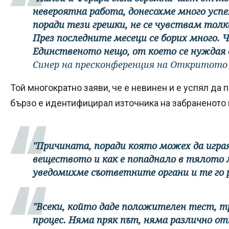
невероятна работа, донесохме много успе
поради тези грешки, не се чувствам толко
През последните месеци се борих много. 
Единственото нещо, от което се нуждая 
Синер на пресконференция на Откритото
Той многократно заяви, че е невинен и е успял да
бързо е идентифицирал източника на забраненото
"Причината, поради която можех да играя,
веществото и как е попаднало в тялото 
уведомихме съответните органи и те го р
"Всеки, който даде положителен тест, т
процес. Няма пряк път, няма различно отн