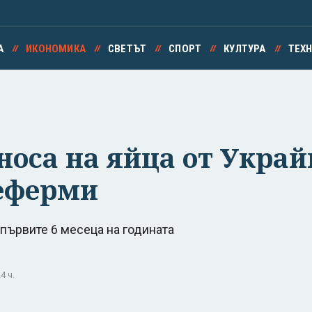
А
ИКОНОМИКА
СВЕТЪТ
СПОРТ
КУЛТУРА
ТЕХ
носа на яйца от Украй
еферми
 първите 6 месеца на годината
4 ч.