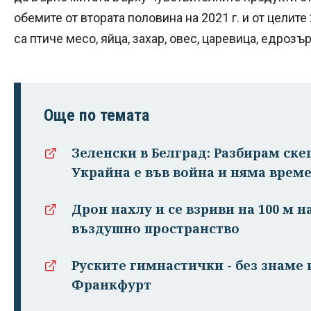
обемите от втората половина на 2021 г. и от целите
са птиче месо, яйца, захар, овес, царевица, едрозъ
Още по темата
Зеленски в Белград: Разбирам ске
Украйна е във война и няма врем
Дрон нахлу и се взриви на 100 м н
въздушно пространство
Руските гимнастички - без знаме 
Франкфурт