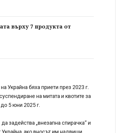
та върху 7 продукта от
а Украйна бяха приети през 2023 г.
 суспендиране на митата и квотите за
до 5 юни 2025 г.
а задейства „внезапна спирачка“ и
т Украйна, ако вносът им надвиши