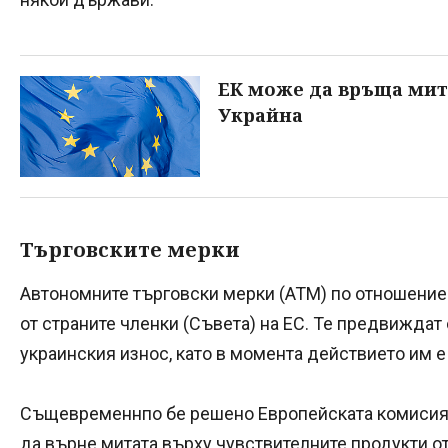
ЕК може да връща мита
Украйна
Търговските мерки
Автономните търговски мерки (АТМ) по отношение н
от страните членки (Съвета) на ЕС. Те предвиждат
украинския износ, като в момента действието им е 
Същевременнпо бе решено Европейската комисия д
да върне митата върху чувствителните продукти о