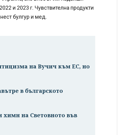
 2022 и 2023 г. Чувствителна продукти
рнест булгур и мед.
птицизма на Вучич към ЕС, но
е
авътре в българското
и химн на Световното във