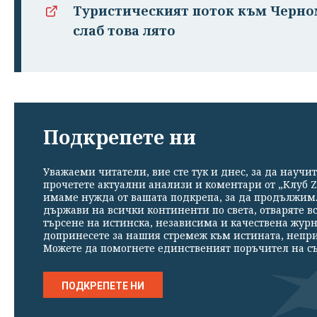
Туристическият поток към Черном
слаб това лято
Подкрепете ни
Уважаеми читатели, вие сте тук и днес, за да научит
прочетете актуални анализи и коментари от „Клуб Z
имаме нужда от вашата подкрепа, за да продължим. 
държави на всички континенти по света, отваряте в
търсене на истинска, независима и качествена жур
допринесете за нашия стремеж към истината, непр
Можете да помогнете единственият поръчител на съ
ПОДКРЕПЕТЕ НИ