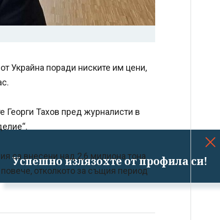
 от Украйна поради ниските им цени,
ас.
е Георги Тахов пред журналисти в
делие“.
ия са внесени над 2,6 милиона тона
Успешно излязохте от профила си!
и повече, отколкото за същия период