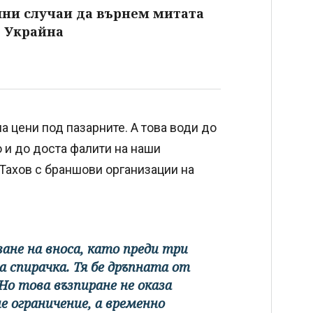
шни случаи да върнем митата
т Украйна
а цени под пазарните. А това води до
 и до доста фалити на наши
 Тахов с браншови организации на
ване на вноса, като преди три
а спирачка. Тя бе дръпната от
Но това възпиране не оказа
е ограничение, а временно