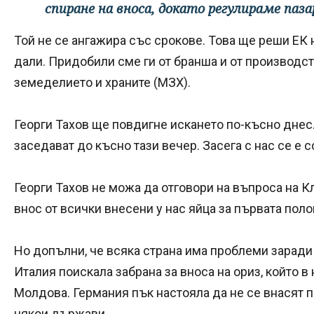
спиране на вноса, докато регулираме паза
Той не се ангажира със срокове. Това ще реши ЕК 
дали. Придобили сме ги от бранша и от производст
земеделието и храните (МЗХ).
Георги Тахов ще повдигне искането по-късно дне
заседават до късно тази вечер. Засега с нас се е
Георги Тахов не можа да отговори на въпроса на К
внос от всички внесени у нас яйца за първата поло
Но допълни, че всяка страна има проблеми заради 
Италия поискала забрана за вноса на ориз, който в 
Молдова. Германия пък настояла да не се внасят п
някои държави.