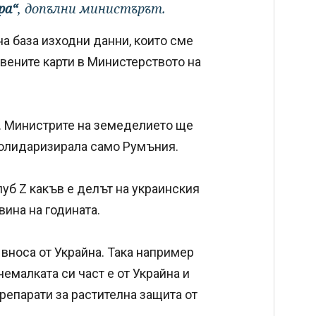
ра“
, допълни министърът.
на база изходни данни, които сме
вените карти в Министерството на
с. Министрите на земеделието ще
 солидаризирала само Румъния.
луб Z какъв е делът на украинския
вина на годината.
вноса от Украйна. Така например
немалката си част е от Украйна и
репарати за растителна защита от