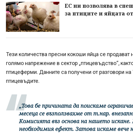
ЕС ни позволява в спе
за птиците и яйцата о
Тези количества пресни кокоши яйца се продават н
голямо напрежение в сектор „птицевъдство“, както
птицеферми. Данните са получени от разговори на
птицевъдите.
„Това бе причината да поискаме огранича
месеца се възползвахме от т.нар. внезапн
Комисията въз основа на нашето искане. 
необходимия ефект. Затова искаме вече н