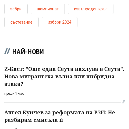
зебри
шампионат
извънреден кръг
състезание
избори 2024
НАЙ-НОВИ
Z-Каст: "Още една Сеута нахлува в Сеута".
Нова мигрантска вълна или хибридна
атака?
преди 1 час
Ангел Кунчев за реформата на РЗИ: Не
разбирам смисъла ѝ