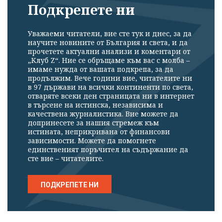
Подкрепете ни
Уважаеми читатели, вие сте тук и днес, за да
научите новините от България и света, и да
прочетете актуални анализи и коментари от
„Клуб Z“. Ние се обръщаме към вас с молба –
имаме нужда от вашата подкрепа, за да
Успешно
продължим. Вече години вие, читателите ни
в 97 държави на всички континенти по света,
излязохте от
отваряте всеки ден страницата ни в интернет
профила си!
в търсене на истинска, независима и
качествена журналистика. Вие можете да
допринесете за нашия стремеж към
истината, неприкривана от финансови
зависимости. Можете да помогнете
единственият поръчител на съдържание да
сте вие – читателите.
ПОДКРЕПЕТЕ НИ