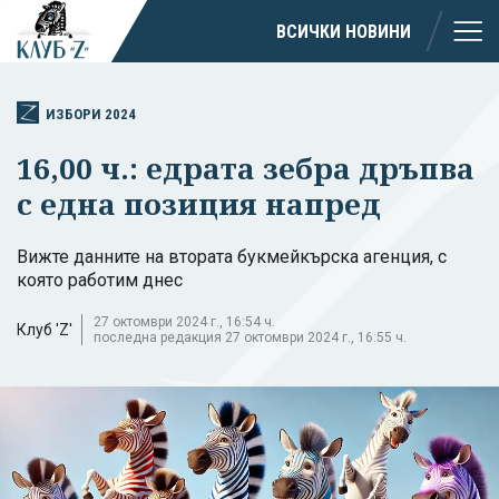
ВСИЧКИ НОВИНИ
ИЗБОРИ 2024
16,00 ч.: едрата зебра дръпва
с една позиция напред
Вижте данните на втората букмейкърска агенция, с
която работим днес
27 октомври 2024 г., 16:54 ч.
Клуб 'Z'
последна редакция 27 октомври 2024 г., 16:55 ч.