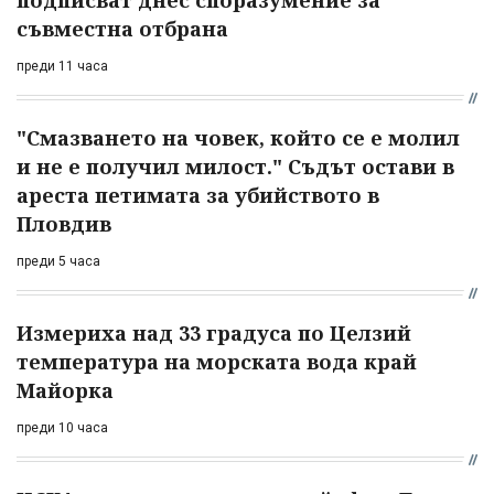
подписват днес споразумение за
съвместна отбрана
преди 11 часа
"Смазването на човек, който се е молил
и не е получил милост." Съдът остави в
ареста петимата за убийството в
Пловдив
преди 5 часа
Измериха над 33 градуса по Целзий
температура на морската вода край
Майорка
преди 10 часа