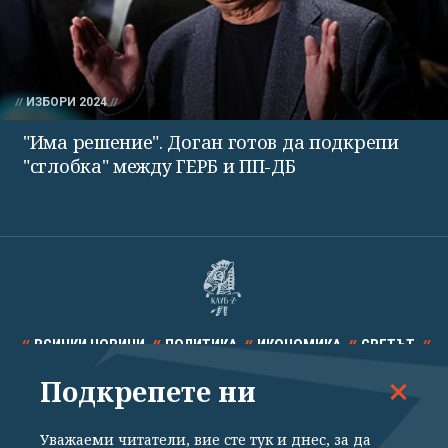
ИЗБОРИ 2024
"Има решение". Доган готов да подкрепи
"сглобка" между ГЕРБ и ПП-ДБ
ВСИЧКИ НОВИНИ
ПОЛИТИКА
ИКОНОМИКА
СВЕТЪТ
Подкрепете ни
СПОРТ
КУЛТУРА
ТЕХНОЛОГИИ
КАЛЕЙДОСКОП
МНЕНИЯ
Уважаеми читатели, вие сте тук и днес, за да