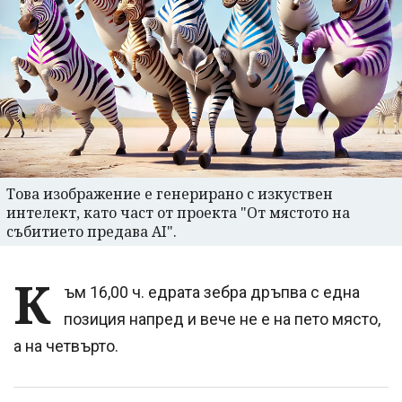
Това изображение е генерирано с изкуствен
интелект, като част от проекта "От мястото на
събитието предава AI".
К
ъм 16,00 ч. едрата зебра дръпва с една
позиция напред и вече не е на пето място,
а на четвърто.