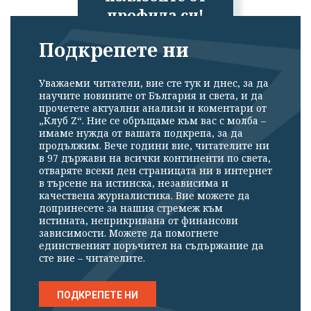
профила си!
Подкрепете ни
Уважаеми читатели, вие сте тук и днес, за да
научите новините от България и света, и да
прочетете актуални анализи и коментари от
„Клуб Z“. Ние се обръщаме към вас с молба –
имаме нужда от вашата подкрепа, за да
продължим. Вече години вие, читателите ни
в 97 държави на всички континенти по света,
отваряте всеки ден страницата ни в интернет
в търсене на истинска, независима и
качествена журналистика. Вие можете да
допринесете за нашия стремеж към
истината, неприкривана от финансови
зависимости. Можете да помогнете
единственият поръчител на съдържание да
сте вие – читателите.
ПОДКРЕПЕТЕ НИ