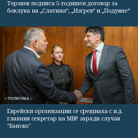
Терзиев подписа 5-годишен договор за
боклука на „Слатина“, „Изгрев“ и „Подуяне“
ПОЛИТИКА
Еврейски организации се срещнаха с и.д.
главния секретар на МВР заради случая
"Банско"