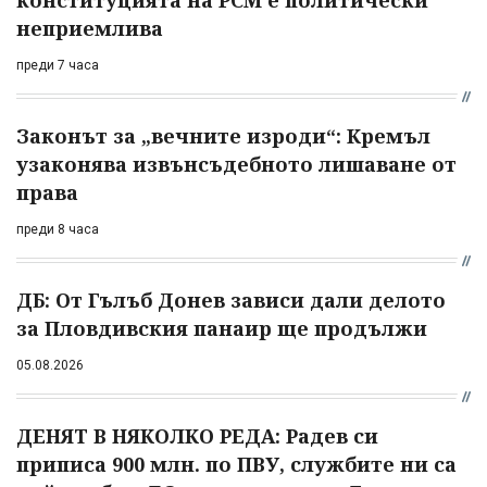
конституцията на РСМ е политически
неприемлива
преди 7 часа
Законът за „вечните изроди“: Кремъл
узаконява извънсъдебното лишаване от
права
преди 8 часа
ДБ: От Гълъб Донев зависи дали делото
за Пловдивския панаир ще продължи
05.08.2026
ДЕНЯТ В НЯКОЛКО РЕДА: Радев си
приписа 900 млн. по ПВУ, службите ни са