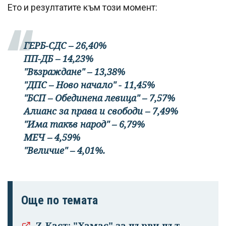
Ето и резултатите към този момент:
ГЕРБ-СДС – 26,40%
ПП-ДБ – 14,23%
"Възраждане" – 13,38%
"ДПС – Ново начало" - 11,45%
"БСП – Обединена левица" – 7,57%
Алианс за права и свободи – 7,49%
"Има такъв народ" – 6,79%
МЕЧ – 4,59%
"Величие" – 4,01%.
Още по темата
Z-Каст: "Хамас" за първи път