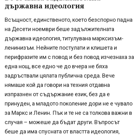
държавна идеология
Всъщност, единственото, което безспорно падна
на Десети ноември беше задължителната
държавна идеология, титулувана марксизъм-
ленинизъм. Нейните постулати и клишета и
перифразите им с повод и без повод изчезнаха за
една нощ, все едно че до вчера не бяха
задръствали цялата публична среда. Вече
нямаше кой да говори на техния отдавна
изпразнен от съдържание език, без да е
принуден, а младото поколение дори не е чувало
за Маркс и Ленин. Пък и те не са толкова важни в
случая – можеше да бъдат други. Въпросът
беше да има спусната от властта идеология,