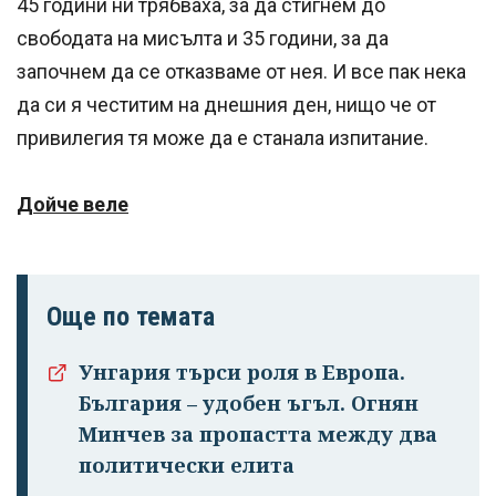
45 години ни трябваха, за да стигнем до
свободата на мисълта и 35 години, за да
започнем да се отказваме от нея. И все пак нека
да си я честитим на днешния ден, нищо че от
привилегия тя може да е станала изпитание.
Дойче веле
Още по темата
Унгария търси роля в Европа.
България – удобен ъгъл. Огнян
Минчев за пропастта между два
политически елита