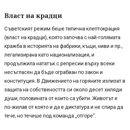
Власт на крадци
Съветският режим беше типична клептокрация
(власт на крадци), която започва с най-голямата
кражба в историята на фабрики, къщи, ниви и пр.,
легализирана като национализация, и
продължила нататък с репресии върху всеки
несъгласен да бъде ограбван по закон и
конституция. В Движението на горяните излизат в
защита на собствеността си около десет хиляди
души, половината от които са убити. Животът е
по-жилав от която и да е диктатура и не спира да
тече, но течеше под команда „отгоре“.