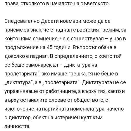
права, отколкото в началото на съветското.
Следователно Десети ноември може да се
приеме за знак, че е паднал съветският режим, за
който няма съмнение, че е съществувал – у нас в
продължение на 45 години. Въпросът обаче е
доколко е паднал. В определението, с което той
се беше самонарекъл – „диктатура на
пролетариата“, ако имаше грешка, тя не беше в
„диктатура“, а в „пролетариата“. Диктатурата не се
упражняваше от работниците, а върху тях, както и
върху останалите слоеве от обществото, с
изключение на партийната номенклатура, начело
с диктатор, обект на истеричен култ към
личността.