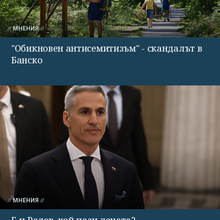
МНЕНИЯ
"Обикновен антисемитизъм" - скандалът в
Банско
МНЕНИЯ
Г-н Радев, кой пази децата?