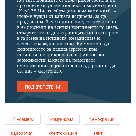
прочетете актуални анализи и коментари от
„Клуб Z“. Ние се обръщаме към вас с молба –
имаме нужда от вашата подкрепа, за да
продължим. Вече години вие, читателите ни
в 97 държави на всички континенти по света,
отваряте всеки ден страницата ни в интернет
в търсене на истинска, независима и
качествена журналистика. Вие можете да
допринесете за нашия стремеж към
истината, неприкривана от финансови
зависимости. Можете да помогнете
единственият поръчител на съдържание да
сте вие – читателите.
ПОДКРЕПЕТЕ НИ
10 ноември
комунизъм
демокрация
идеология
клептокрация
елит