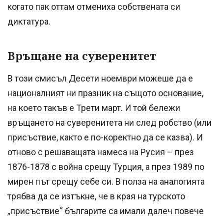
когато пак оттам отмениха собствената си
диктатура.
Връщане на суверенитет
В този смисъл Десети ноември можеше да е
националният ни празник на същото основание,
на което такъв е Трети март. И той бележи
връщането на суверенитета ни след робство (или
присъствие, както е по-коректно да се казва). И
отново с решаващата намеса на Русия – през
1876-1878 с война срещу Турция, а през 1989 по
мирен път срещу себе си. В полза на аналогията
трябва да се изтъкне, че в края на турското
„присъствие“ българите са имали далеч повече