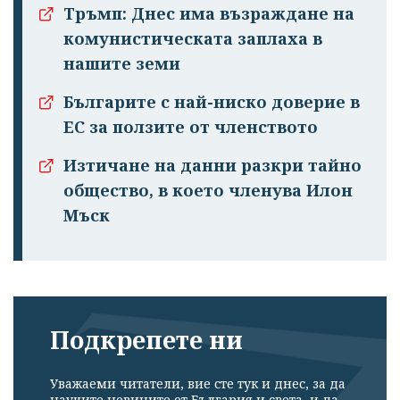
Тръмп: Днес има възраждане на
комунистическата заплаха в
нашите земи
Българите с най-ниско доверие в
ЕС за ползите от членството
Изтичане на данни разкри тайно
общество, в което членува Илон
Мъск
Подкрепете ни
Уважаеми читатели, вие сте тук и днес, за да
научите новините от България и света, и да