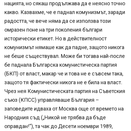
нацията, но сякаш продължава да е неясно точно
какво. Казвахме, че е паднал комунизмът, заради
радостта, че вече няма да се използва този
омразен поне на три поколения българи
исторически етикет. Но в действителност
комунизмът нямаше как да падне, защото никога
не беше съществувал. Може би тогава най-после
бе паднала Българска комунистическа партия
(БКП) от власт, макар че и това не е съвсем така,
защото тя фактически никога не е била на власт.
Чрез нея Комунистическата партия на Съветския
съюз (КПСС) управляваше България –
заповедите идваха от Москва още от времето на
Народния съд („Никой не трябва да бъде
оправдан!“), та чак до Десети ноември 1989,