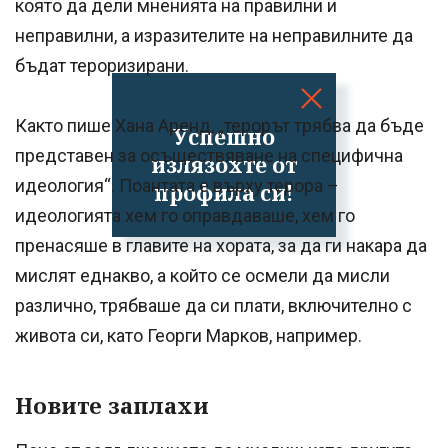
която да дели мненията на правилни и
неправилни, а изразителите на неправилните да
бъдат тероризирани.
Както пише Хана Аренд, „терорът трябва да бъде
Успешно
представен за осъществяване на специфична
излязохте от
идеология“. Поантата е върху терора –
профила си!
идеологията хем го оправдаваше, хем го
пренасяше в главите на хората, за да ги накара да
мислят еднакво, а който се осмели да мисли
различно, трябваше да си плати, включително с
живота си, като Георги Марков, например.
Новите заплахи