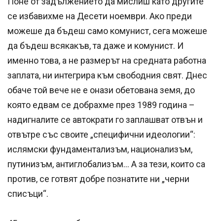
Поне от задължението да мислиш като другите
се избавихме на Десети ноември. Ако преди
можеше да бъдеш само комунист, сега можеше
да бъдеш всякакъв, та даже и комунист. И
именно това, а не размерът на средната работна
заплата, ни интегрира към свободния свят. Днес
обаче той вече не е онази обетована земя, до
която едвам се добрахме през 1989 година –
надигналите се автократи го заплашват отвън и
отвътре със своите „специфични идеологии“:
ислямски фундаментализъм, национализъм,
путинизъм, антиглобализъм… А за тези, които са
против, се готвят добре познатите ни „черни
списъци“.