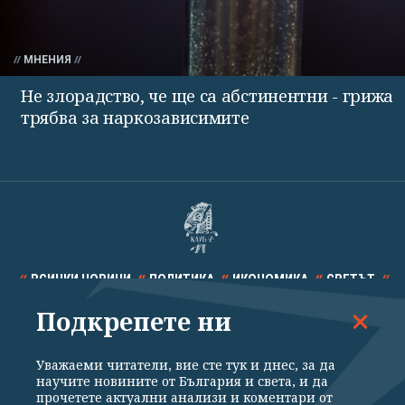
МНЕНИЯ
Не злорадство, че ще са абстинентни - грижа
трябва за наркозависимите
ВСИЧКИ НОВИНИ
ПОЛИТИКА
ИКОНОМИКА
СВЕТЪТ
Подкрепете ни
СПОРТ
КУЛТУРА
ТЕХНОЛОГИИ
КАЛЕЙДОСКОП
МНЕНИЯ
Уважаеми читатели, вие сте тук и днес, за да
научите новините от България и света, и да
прочетете актуални анализи и коментари от