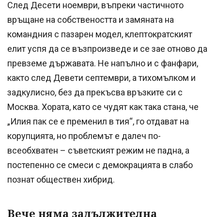
След Десети ноември, въпреки частичното
връщане на собствеността и замяната на
командния с пазарен модел, клептократският
елит успя да се възпроизведе и се зае отново да
превземе държавата. Не напълно и с фанфари,
както след Девети септември, а тихомълком и
задкулисно, без да прекъсва връзките си с
Москва. Хората, като се чудят как така стана, че
„Илия пак се е пременил в тия“, го отдават на
корупцията, но проблемът е далеч по-
всеобхватен – съветският режим не падна, а
постепенно се смеси с демокрацията в слабо
познат обществен хибрид.
Вече няма задължителна