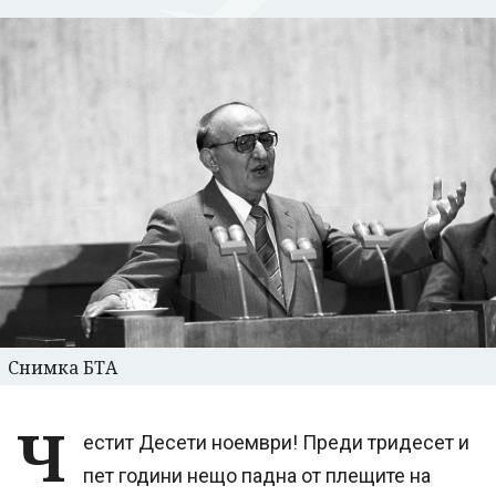
Снимка БТА
Ч
естит Десети ноември! Преди тридесет и
пет години нещо падна от плещите на