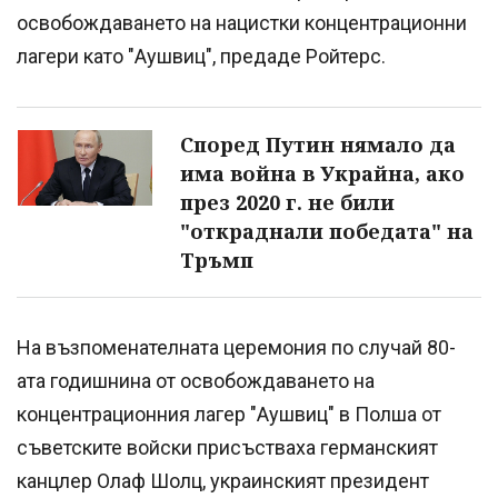
освобождаването на нацистки концентрационни
лагери като "Аушвиц", предаде Ройтерс.
Според Путин нямало да
има война в Украйна, ако
през 2020 г. не били
"откраднали победата" на
Тръмп
На възпоменателната церемония по случай 80-
ата годишнина от освобождаването на
концентрационния лагер "Аушвиц" в Полша от
съветските войски присъстваха германският
канцлер Олаф Шолц, украинският президент