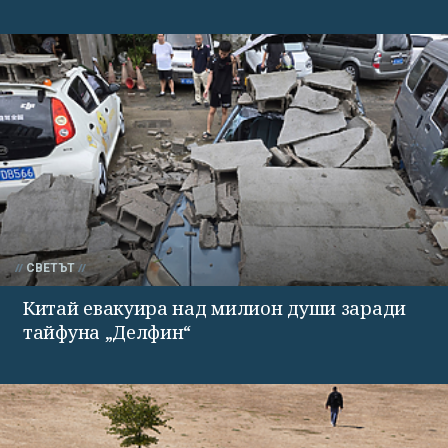
СВЕТЪТ
Китай евакуира над милион души заради
тайфуна „Делфин“