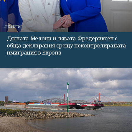
СВЕТЪТ
Дясната Мелони и лявата Фредериксен с
обща декларация срещу неконтролираната
имиграция в Европа