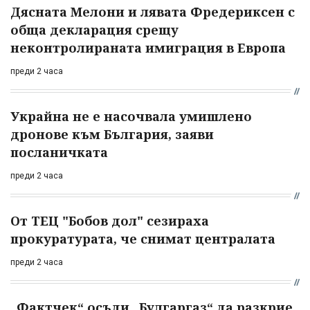
Дясната Мелони и лявата Фредериксен с
обща декларация срещу
неконтролираната имиграция в Европа
преди 2 часа
Украйна не е насочвала умишлено
дронове към България, заяви
посланичката
преди 2 часа
От ТЕЦ "Бобов дол" сезираха
прокуратурата, че снимат централата
преди 2 часа
„Фактчек“ осъди „Булгаргаз“ да разкрие