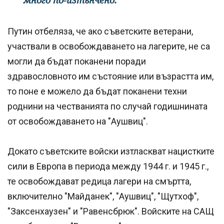
много по-изтънчено."
Путин отбеляза, че ако съветските ветерани,
участвали в освобождаването на лагерите, не са
могли да бъдат поканени поради
здравословното им състояние или възрастта им,
то поне е можело да бъдат поканени техни
роднини на честванията по случай годишнината
от освобождаването на "Аушвиц".
Докато съветските войски изтласкват нацистките
сили в Европа в периода между 1944 г. и 1945 г.,
те освобождават редица лагери на смъртта,
включително "Майданек", "Аушвиц", "Щутхоф",
"Заксенхаузен" и "Равенсбрюк". Войските на САЩ