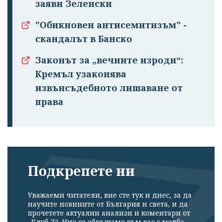
заяви Зеленски
"Обикновен антисемитизъм" -
скандалът в Банско
Законът за „вечните изроди“:
Кремъл узаконява
извънсъдебното лишаване от
права
Подкрепете ни
Уважаеми читатели, вие сте тук и днес, за да
научите новините от България и света, и да
прочетете актуални анализи и коментари от
„Клуб Z“. Ние се обръщаме към вас с молба –