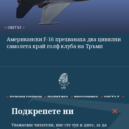
СВЕТЪТ
Американски F-16 прехванаха два цивилни
самолета край голф клуба на Тръмп
ВСИЧКИ НОВИНИ
ПОЛИТИКА
ИКОНОМИКА
СВЕТЪТ
Подкрепете ни
СПОРТ
КУЛТУРА
ТЕХНОЛОГИИ
КАЛЕЙДОСКОП
МНЕНИЯ
Уважаеми читатели, вие сте тук и днес, за да