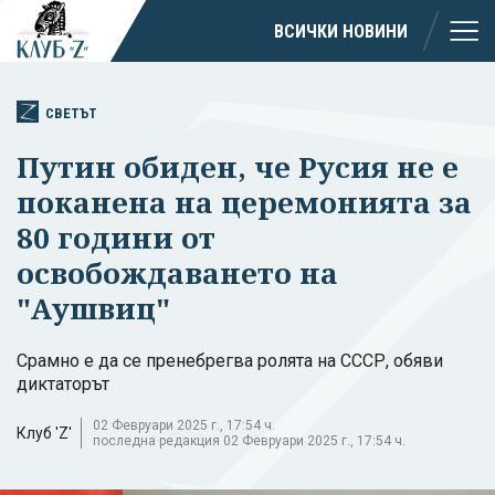
ВСИЧКИ НОВИНИ
СВЕТЪТ
Путин обиден, че Русия не е
поканена на церемонията за
80 години от
освобождаването на
"Аушвиц"
Срамно е да се пренебрегва ролята на СССР, обяви
диктаторът
02 Февруари 2025 г., 17:54 ч.
Клуб 'Z'
последна редакция 02 Февруари 2025 г., 17:54 ч.