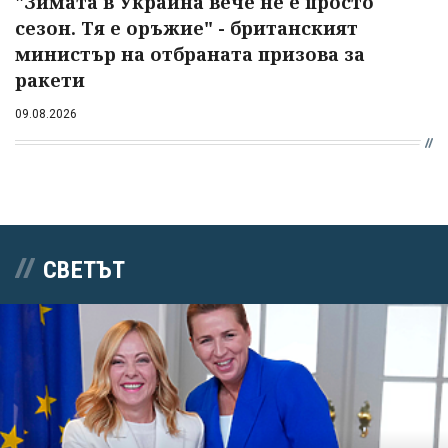
"Зимата в Украйна вече не е просто
сезон. Тя е оръжие" - британският
министър на отбраната призова за
ракети
09.08.2026
СВЕТЪТ