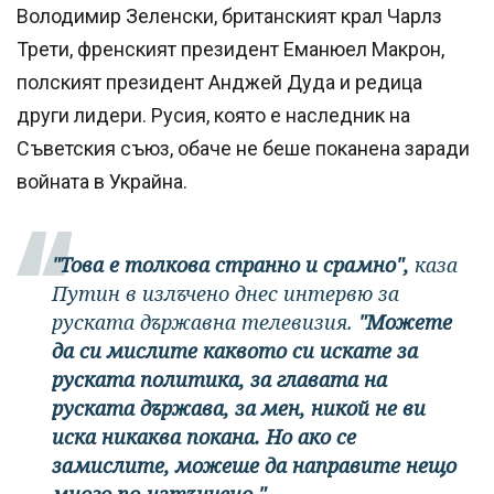
Володимир Зеленски, британският крал Чарлз
Трети, френският президент Еманюел Макрон,
полският президент Анджей Дуда и редица
други лидери. Русия, която е наследник на
Съветския съюз, обаче не беше поканена заради
войната в Украйна.
"Това е толкова странно и срамно",
каза
Путин в излъчено днес интервю за
руската държавна телевизия.
"Можете
да си мислите каквото си искате за
руската политика, за главата на
руската държава, за мен, никой не ви
иска никаква покана. Но ако се
замислите, можеше да направите нещо