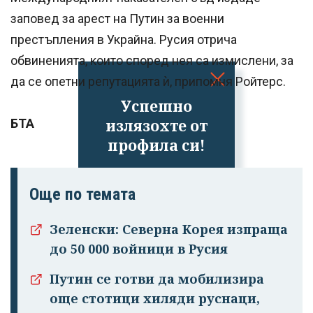
заповед за арест на Путин за военни
престъпления в Украйна. Русия отрича
обвиненията, които според нея са измислени, за
да се опетни репутацията ѝ, припомня Ройтерс.
Успешно
излязохте от
БТА
профила си!
Още по темата
Зеленски: Северна Корея изпраща
до 50 000 войници в Русия
Путин се готви да мобилизира
още стотици хиляди руснаци,