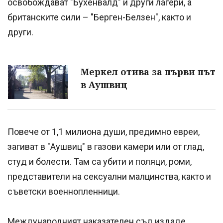
освобождават "Бухенвалд" и други лагери, а
британските сили – "Берген-Белзен", както и
други.
Меркел отива за първи път
в Аушвиц
Повече от 1,1 милиона души, предимно евреи,
загиват в "Аушвиц" в газови камери или от глад,
студ и болести. Там са убити и поляци, роми,
представители на сексуални малцинства, както и
съветски военнопленници.
Международният наказателен съд издаде