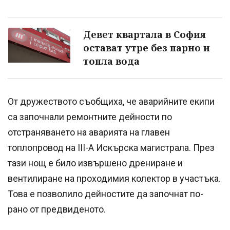
Девет квартала в София
остават утре без парно и
топла вода
От дружеството съобщиха, че аварийните екипи
са започнали ремонтните дейности по
отстраняването на аварията на главен
топлопровод на III-А Искърска магистрала. През
тази нощ е било извършено дрениране и
вентилиране на проходимия колектор в участъка.
Това е позволило дейностите да започнат по-
рано от предвиденото.