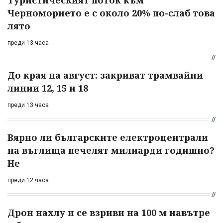
Туристическият поток към
Черноморието е с около 20% по-слаб това
лято
преди 13 часа
До края на август: закриват трамвайни
линии 12, 15 и 18
преди 13 часа
Вярно ли българските електроцентрали
на въглища печелят милиарди годишно?
Не
преди 12 часа
Дрон нахлу и се взриви на 100 м навътре