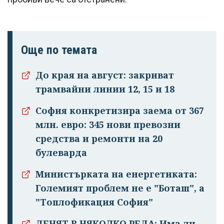
Още по темата
До края на август: закриват
трамвайни линии 12, 15 и 18
Успешно
София конкретизира заема от 367
излязохте от
млн. евро: 345 нови превозни
профила си!
средства и ремонти на 20
булеварда
Министърката на енергетиката:
Големият проблем не е "Боташ", а
"Топлофикация София"
ДЕНЯТ В НЯКОЛКО РЕДА: Има ли