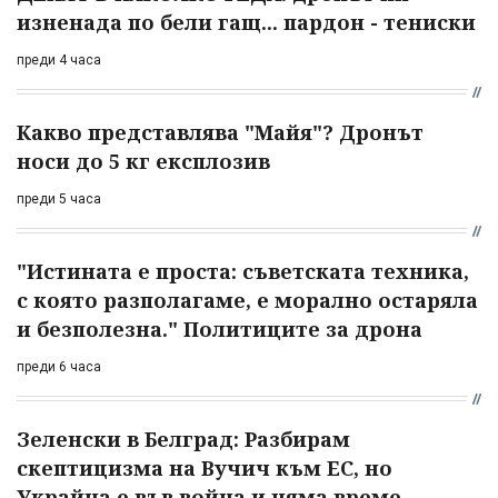
изненада по бели гащ... пардон - тениски
преди 4 часа
Какво представлява "Майя"? Дронът
носи до 5 кг експлозив
преди 5 часа
"Истината е проста: съветската техника,
с която разполагаме, е морално остаряла
и безполезна." Политиците за дрона
преди 6 часа
Зеленски в Белград: Разбирам
скептицизма на Вучич към ЕС, но
Украйна е във война и няма време