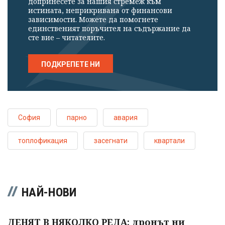
допринесете за нашия стремеж към
истината, неприкривана от финансови
зависимости. Можете да помогнете
единственият поръчител на съдържание да
сте вие – читателите.
ПОДКРЕПЕТЕ НИ
София
парно
авария
топлофикация
засегнати
квартали
НАЙ-НОВИ
ДЕНЯТ В НЯКОЛКО РЕДА: дронът ни