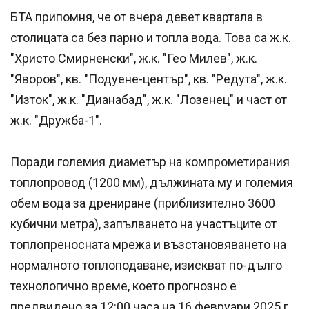
БТА припомня, че от вчера девет квартала в
столицата са без парно и топла вода. Това са ж.к.
"Христо Смирненски", ж.к. "Гео Милев", ж.к.
"Яворов", кв. "Подуене-център", кв. "Редута", ж.к.
"Изток", ж.к. "Дианабад", ж.к. "Лозенец" и част от
ж.к. "Дружба-1".
Поради големия диаметър на компрометирания
топлопровод (1200 мм), дължината му и големия
обем вода за дрениране (приблизително 3600
кубични метра), запълването на участъците от
топлопреносната мрежа и възстановяването на
нормалното топлоподаване, изискват по-дълго
технологично време, което прогнозно е
предвидено за 12:00 часа на 16 февруари 2025 г.