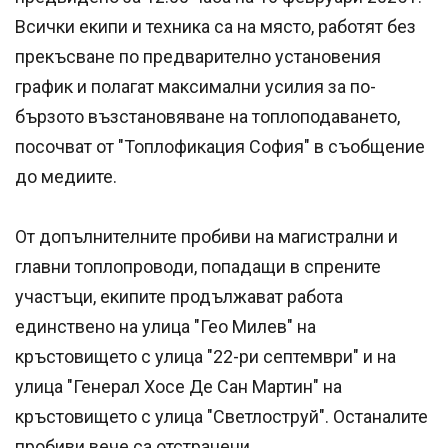
Всички екипи и техника са на място, работят без
прекъсване по предварително установения
график и полагат максимални усилия за по-
бързото възстановяване на топлоподаването,
посочват от "Топлофикация София" в съобщение
до медиите.
От допълнителните пробиви на магистрални и
главни топлопроводи, попадащи в спрените
участъци, екипите продължават работа
единствено на улица "Гео Милев" на
кръстовището с улица "22-ри септември" и на
улица "Генерал Хосе Де Сан Мартин" на
кръстовището с улица "Светлоструй". Останалите
пробиви вече са отстранени.