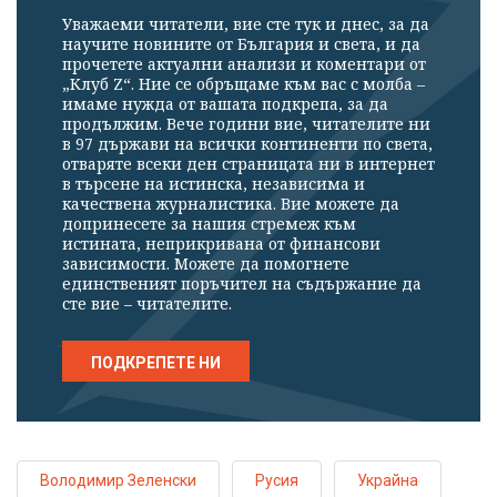
Уважаеми читатели, вие сте тук и днес, за да
научите новините от България и света, и да
прочетете актуални анализи и коментари от
„Клуб Z“. Ние се обръщаме към вас с молба –
имаме нужда от вашата подкрепа, за да
продължим. Вече години вие, читателите ни
в 97 държави на всички континенти по света,
отваряте всеки ден страницата ни в интернет
в търсене на истинска, независима и
качествена журналистика. Вие можете да
допринесете за нашия стремеж към
истината, неприкривана от финансови
зависимости. Можете да помогнете
единственият поръчител на съдържание да
сте вие – читателите.
ПОДКРЕПЕТЕ НИ
Володимир Зеленски
Русия
Украйна