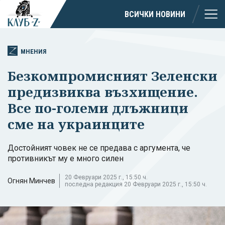
ВСИЧКИ НОВИНИ
МНЕНИЯ
Безкомпромисният Зеленски
предизвиква възхищение.
Все по-големи длъжници
сме на украинците
Достойният човек не се предава с аргумента, че
противникът му е много силен
20 Февруари 2025 г., 15:50 ч.
Огнян Минчев
последна редакция 20 Февруари 2025 г., 15:50 ч.