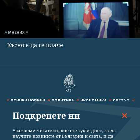
МНЕНИЯ
Късно е да се плаче
ВСИЧКИ НОВИНИ
ПОЛИТИКА
ИКОНОМИКА
СВЕТЪТ
Подкрепете ни
СПОРТ
КУЛТУРА
ТЕХНОЛОГИИ
КАЛЕЙДОСКОП
МНЕНИЯ
Уважаеми читатели, вие сте тук и днес, за да
научите новините от България и света, и да