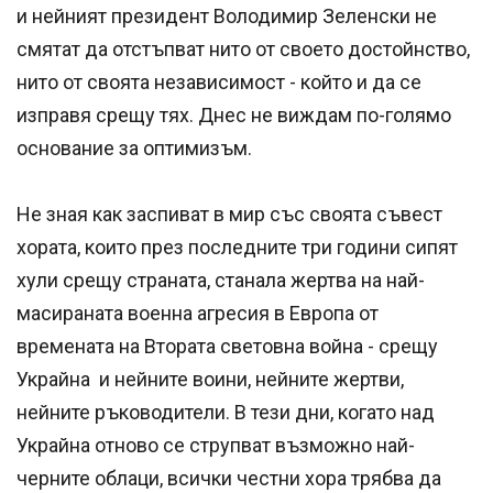
и нейният президент Володимир Зеленски не
смятат да отстъпват нито от своето достойнство,
нито от своята независимост - който и да се
изправя срещу тях. Днес не виждам по-голямо
основание за оптимизъм.
Не зная как заспиват в мир със своята съвест
хората, които през последните три години сипят
хули срещу страната, станала жертва на най-
масираната военна агресия в Европа от
времената на Втората световна война - срещу
Украйна и нейните воини, нейните жертви,
нейните ръководители. В тези дни, когато над
Украйна отново се струпват възможно най-
черните облаци, всички честни хора трябва да