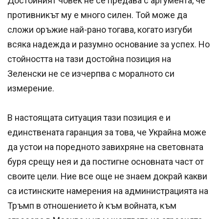
Достойният човек не се предава с аргумента, че
противникът му е много силен. Той може да
сложи оръжие най-рано тогава, когато изгуби
всяка надежда и разумно основание за успех. Но
стойността на тази достойна позиция на
Зеленски не се изчерпва с моралното си
измерение.
В настоящата ситуация тази позиция е и
единствената гаранция за това, че Украйна може
да устои на поредното завихряне на световната
буря срещу нея и да постигне основната част от
своите цели. Ние все още не знаем докрай какви
са истинските намерения на администрацията на
Тръмп в отношението ѝ към войната, към