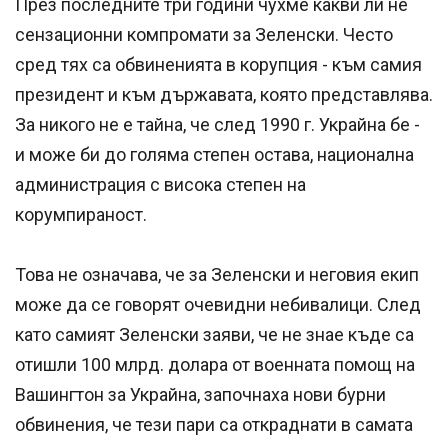
През последните три години чухме какви ли не
сензационни компромати за Зеленски. Често
сред тях са обвиненията в корупция - към самия
президент и към държавата, която представлява.
За никого не е тайна, че след 1990 г. Украйна бе -
и може би до голяма степен остава, национална
администрация с висока степен на
корумпираност.
Това не означава, че за Зеленски и неговия екип
може да се говорят очевидни небивалици. След
като самият Зеленски заяви, че не знае къде са
отишли 100 млрд. долара от военната помощ на
Вашингтон за Украйна, започнаха нови бурни
обвинения, че тези пари са откраднати в самата