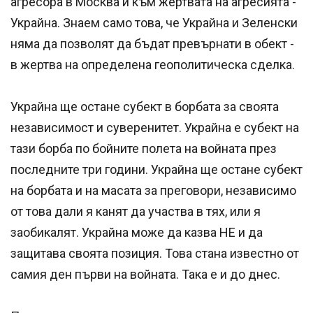
агресора в Москва и към жертвата на агресията -
Украйна. Знаем само това, че Украйна и Зеленски
няма да позволят да бъдат превърнати в обект -
в жертва на определена геополитическа сделка.
Украйна ще остане субект в борбата за своята
независимост и суверенитет. Украйна е субект на
тази борба по бойните полета на войната през
последните три години. Украйна ще остане субект
на борбата и на масата за преговори, независимо
от това дали я канят да участва в тях, или я
заобикалят. Украйна може да казва НЕ и да
защитава своята позиция. Това стана известно от
самия ден първи на войната. Така е и до днес.