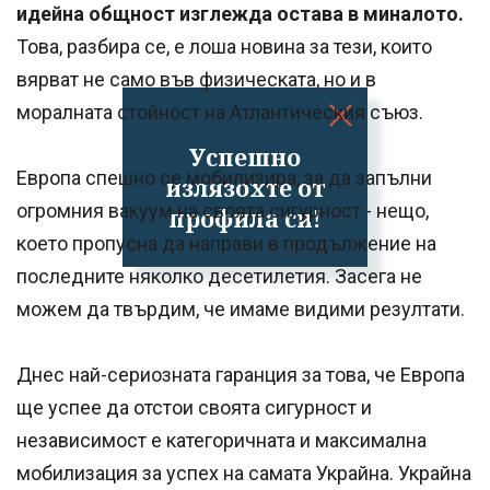
идейна общност изглежда остава в миналото.
Това, разбира се, е лоша новина за тези, които
вярват не само във физическата, но и в
моралната стойност на Атлантическия съюз.
Успешно
Европа спешно се мобилизира, за да запълни
излязохте от
огромния вакуум на своята сигурност - нещо,
профила си!
което пропусна да направи в продължение на
последните няколко десетилетия. Засега не
можем да твърдим, че имаме видими резултати.
Днес най-сериозната гаранция за това, че Европа
ще успее да отстои своята сигурност и
независимост е категоричната и максимална
мобилизация за успех на самата Украйна. Украйна