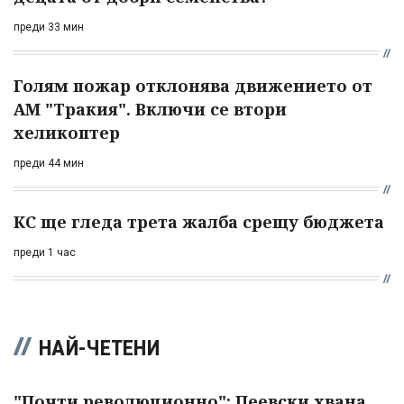
преди 33 мин
Голям пожар отклонява движението от
АМ "Тракия". Включи се втори
хеликоптер
преди 44 мин
КС ще гледа трета жалба срещу бюджета
преди 1 час
НАЙ-ЧЕТЕНИ
"Почти революционно": Пеевски хвана...