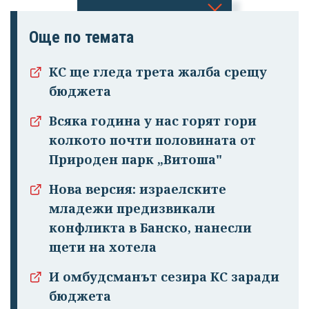
Успешно
Още по темата
излязохте от
КС ще гледа трета жалба срещу
профила си!
бюджета
Всяка година у нас горят гори
колкото почти половината от
Природен парк „Витоша"
Нова версия: израелските
младежи предизвикали
конфликта в Банско, нанесли
щети на хотела
И омбудсманът сезира КС заради
бюджета