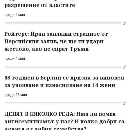
разрешение от властите
преди 4 мин
Ройтерс: Иран заплаши страните от
Персийския залив, че ще ги удари
жестоко, ако не спрат Тръмп
преди 4 мин
68-годшен в Берлин се призна за виновен
за упояване и изнасилване на 14 жени
преди 28 мин
ДЕНЯТ В НЯКОЛКО РЕДА: Има ли почва
антисемитизмът у нас? И колко добри са
децата от добри семейства?