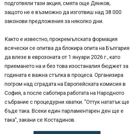
подготвяли тази акция, смята още Дянков,
защото не е възможно да изготвиш над 38 000
законови предложения за няколко дни.
Както е известно, прокремълската формация
всячески се опитва да блокира опита на България
да влезе в еврозоната от 1 януари 2026 г., като
приемането на и без това изостаналия бюджет за
годината е важна стъпка в процеса. Организира
погром над сградата на Европейската комисия в
София, а после саботира работата на Народното
събрание с процедурни хватки. "Оттук нататък ще
бъде така. Всеки един парламентарен ден ще е
така", закани се Костадинов.