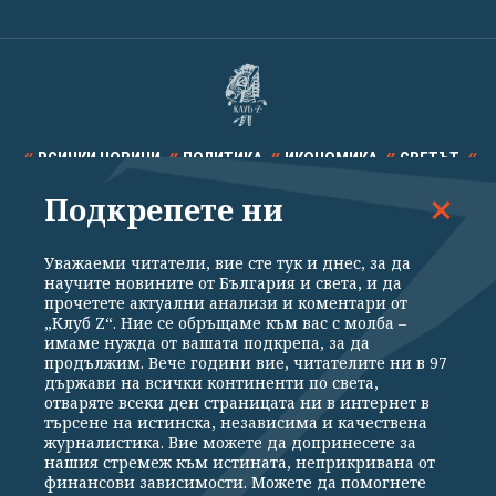
ВСИЧКИ НОВИНИ
ПОЛИТИКА
ИКОНОМИКА
СВЕТЪТ
Подкрепете ни
СПОРТ
КУЛТУРА
ТЕХНОЛОГИИ
КАЛЕЙДОСКОП
МНЕНИЯ
Уважаеми читатели, вие сте тук и днес, за да
научите новините от България и света, и да
прочетете актуални анализи и коментари от
„Клуб Z“. Ние се обръщаме към вас с молба –
имаме нужда от вашата подкрепа, за да
продължим. Вече години вие, читателите ни в 97
Общи условия
Политика за поверителност
държави на всички континенти по света,
отваряте всеки ден страницата ни в интернет в
Реклама
Партньори
Контакти
За Клуб Z
търсене на истинска, независима и качествена
Екип
Подкрепете ни
журналистика. Вие можете да допринесете за
нашия стремеж към истината, неприкривана от
финансови зависимости. Можете да помогнете