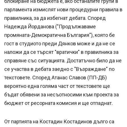
блокиране на бюджета е, ако останалите групи в
парламента измислят нови процедурни правила в
правилника, за да избегнат дебата. Според
Надежда Йорданова ("Продължаваме
промяната-Демократична България"), която бе
гост в студиото преди Дянков може и да не се
наложи да се търсят "вратички" в правилника за
справяне със ситуацията. Достатъчно било да не
се участва в дебата заедно с "Възраждане" по
текстовете. Според Атанас Славов (ПП-ДБ)
вероятно една голяма част от текстовете ще
бъдат обявени за несъотносими към проекта за
бюджет от ресорната комисия и ще отпаднат.
От партията на Костадин Костадинов дълго са