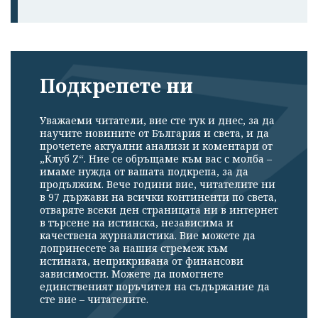
Подкрепете ни
Уважаеми читатели, вие сте тук и днес, за да
научите новините от България и света, и да
прочетете актуални анализи и коментари от
„Клуб Z“. Ние се обръщаме към вас с молба –
имаме нужда от вашата подкрепа, за да
продължим. Вече години вие, читателите ни
в 97 държави на всички континенти по света,
отваряте всеки ден страницата ни в интернет
в търсене на истинска, независима и
качествена журналистика. Вие можете да
допринесете за нашия стремеж към
истината, неприкривана от финансови
зависимости. Можете да помогнете
единственият поръчител на съдържание да
сте вие – читателите.