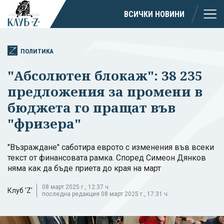
ВСИЧКИ НОВИНИ
ПОЛИТИКА
"Абсолютен блокаж": 38 235
предложения за промени в
бюджета го пращат във
"фризера"
"Възраждане" саботира еврото с изменения във всеки
текст от финансовата рамка. Според Симеон Дянков
няма как да бъде приета до края на март
08 март 2025 г., 12:37 ч.
Клуб 'Z'
последна редакция 08 март 2025 г., 17:31 ч.