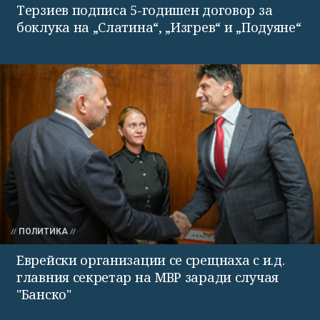
Терзиев подписа 5-годишен договор за
боклука на „Слатина“, „Изгрев“ и „Подуяне“
ПОЛИТИКА
Еврейски организации се срещнаха с и.д.
главния секретар на МВР заради случая
"Банско"