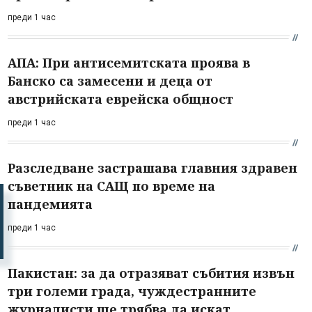
преди 1 час
АПА: При антисемитската проява в
Банско са замесени и деца от
австрийската еврейска общност
преди 1 час
Разследване застрашава главния здравен
съветник на САЩ по време на
пандемията
преди 1 час
Пакистан: за да отразяват събития извън
три големи града, чуждестранните
журналисти ще трябва да искат