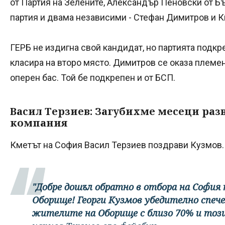
от Партия на Зелените, Александър Пеновски от 
партия и двама независими - Стефан Димитров и 
ГЕРБ не издигна свой кандидат, но партията подк
класира на второ място. Димитров се оказа племе
оперен бас. Той бе подкрепен и от БСП.
Васил Терзиев: Загубихме месеци раз
компания
Кметът на София Васил Терзиев поздрави Кузмов
"Добре дошъл обратно в отбора на София н
Оборище! Георги Кузмов убедително спече
жителите на Оборище с близо 70% и този