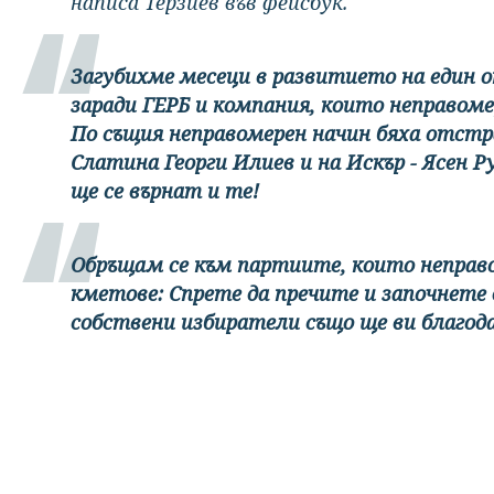
написа Терзиев във фейсбук.
Загубихме месеци в развитието на един о
заради ГЕРБ и компания, които неправом
По същия неправомерен начин бяха отст
Слатина Георги Илиев и на Искър - Ясен 
ще се върнат и те!
Обръщам се към партиите, които непра
кметове: Спрете да пречите и започнете
собствени избиратели също ще ви благод