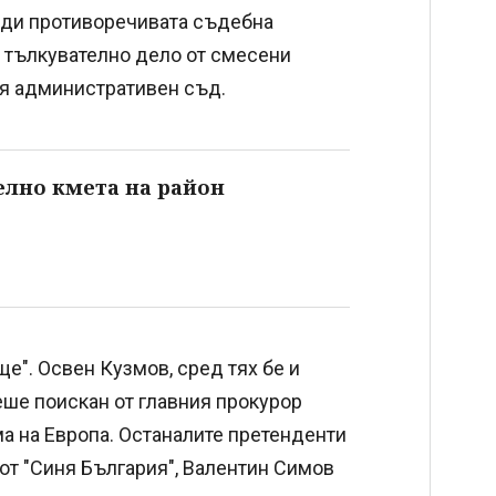
ради противоречивата съдебна
 тълкувателно дело от смесени
ия административен съд.
елно кмета на район
ще". Освен Кузмов, сред тях бе и
еше поискан от главния прокурор
а на Европа. Останалите претенденти
от "Синя България", Валентин Симов