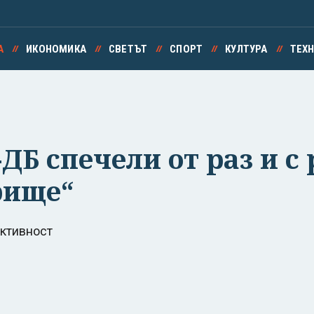
А
ИКОНОМИКА
СВЕТЪТ
СПОРТ
КУЛТУРА
ТЕХ
ДБ спечели от раз и с
рище“
активност