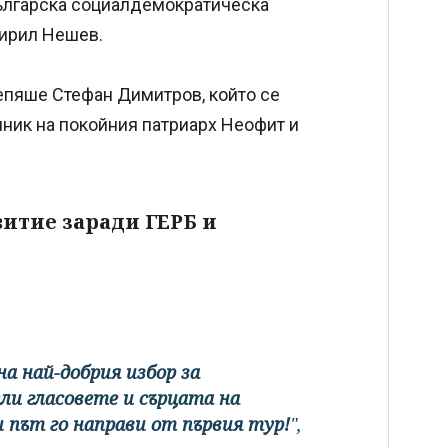
Българска социалдемократическа
Кирил Нешев.
репяше Стефан Димитров, който се
нник на покойния патриарх Неофит и
витие заради ГЕРБ и
.
а най-добрия избор за
ли гласовете и сърцата на
 път го направи от първия тур!
",