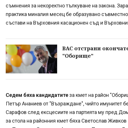
съмнения за некоректно тълкуване на закона. За
практика миналия месец бе образувано съвместно
състави на Върховния касационен съд и Върховн
ВАС отстрани окончат
"Оборище"
Седем бяха кандидатите
за кмет на район "Обори
Петър Ананиев от "Възраждане", чийто имунитет б
Сарафов след ексцесиите на партията му пред Дом
за стола на районния кмет бяха Светослав Живков 