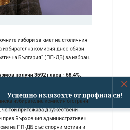
чните избори за кмет на столичния
та избирателна комисия днес обяви
тична България“ (ПП-ДБ) за избран.
узмов получи 3592 гласа - 68,4%.
Успешно излязохте от профила си!
инска избирателна комисия отстрани
, че той притежава дружествени
 и през Върховния административен
тове на ПП-ДБ със спорни мотиви и