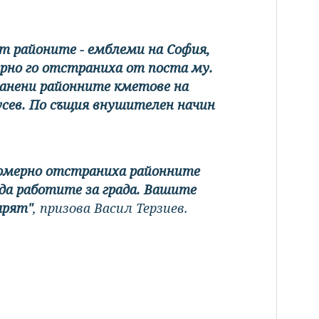
т районите - емблеми на София,
ерно го отстраниха от поста му.
ранени районните кметове на
Русев. По същия внушителен начин
вомерно отстраниха районните
 да работите за града. Вашите
арят"
, призова Васил Терзиев.