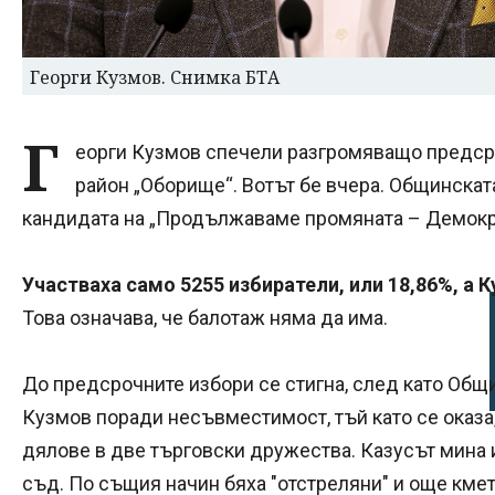
Георги Кузмов. Снимка БТА
Г
еорги Кузмов спечели разгромяващо предсро
район „Оборище“. Вотът бе вчера. Общинска
кандидата на „Продължаваме промяната – Демокра
Участваха само 5255 избиратели, или 18,86%, а К
Това означава, че балотаж няма да има.
До предсрочните избори се стигна, след като Общ
Кузмов поради несъвместимост, тъй като се оказа
дялове в две търговски дружества. Казусът мина
съд. По същия начин бяха "отстреляни" и още кме