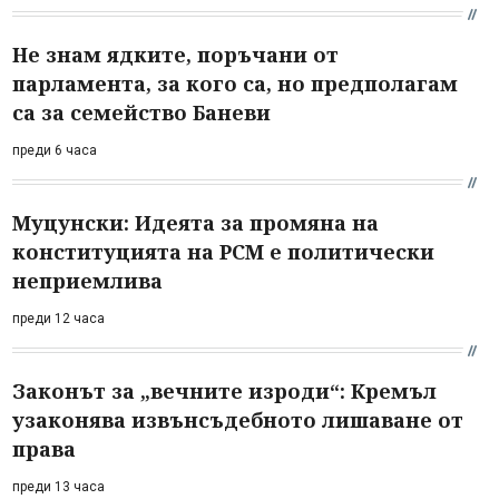
Не знам ядките, поръчани от
парламента, за кого са, но предполагам
са за семейство Баневи
преди 6 часа
Муцунски: Идеята за промяна на
конституцията на РСМ е политически
неприемлива
преди 12 часа
Законът за „вечните изроди“: Кремъл
узаконява извънсъдебното лишаване от
права
преди 13 часа