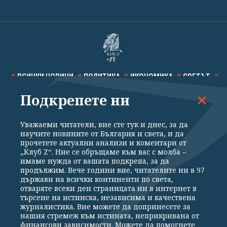
ВСИЧКИ НОВИНИ
ПОЛИТИКА
ИКОНОМИКА
СВЕТЪТ
Подкрепете ни
СПОРТ
КУЛТУРА
ТЕХНОЛОГИИ
КАЛЕЙДОСКОП
МНЕНИЯ
Уважаеми читатели, вие сте тук и днес, за да
научите новините от България и света, и да
прочетете актуални анализи и коментари от
„Клуб Z“. Ние се обръщаме към вас с молба –
имаме нужда от вашата подкрепа, за да
продължим. Вече години вие, читателите ни в 97
Общи условия
Политика за поверителност
държави на всички континенти по света,
отваряте всеки ден страницата ни в интернет в
Реклама
Партньори
Контакти
За Клуб Z
търсене на истинска, независима и качествена
Екип
Подкрепете ни
журналистика. Вие можете да допринесете за
нашия стремеж към истината, неприкривана от
финансови зависимости. Можете да помогнете