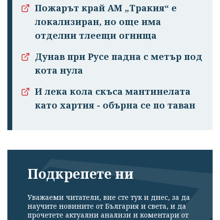
Пожарът край АМ „Тракия“ е
локализиран, но още има
Успешно
отделни тлеещи огнища
излязохте от
профила си!
Дунав при Русе падна с метър под
кота нула
И лека кола скъса мантинелата
като хартия - обърна се по таван
Подкрепете ни
Уважаеми читатели, вие сте тук и днес, за да
научите новините от България и света, и да
прочетете актуални анализи и коментари от