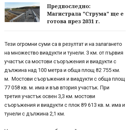
Предпоследно:
Магистрала "Струма" ще е
готова през 2031 г.
Тези огромни суми са в резултат и на залагането
на множество виадукти и тунели. 3 км. от първия
участък са мостови съоръжения и виадукти с
дължина над 100 метра и обща площ 82 755 км.
м. Мостови съоръжения и виадукти с обща площ
77 058 кв. м. има и във втория участък. При
третия участък освен 3,3 км. мостови
съоръжения и виадукти с плок 89 613 кв. м. има и
тунели с дължина 2,1 км.