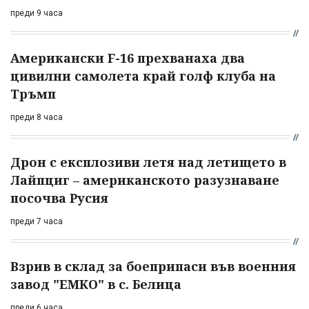
преди 9 часа
Американски F-16 прехванаха два
цивилни самолета край голф клуба на
Тръмп
преди 8 часа
Дрон с експлозиви летя над летището в
Лайпциг – американското разузнаване
посочва Русия
преди 7 часа
Взрив в склад за боеприпаси във военния
завод "ЕМКО" в с. Белица
преди 6 часа