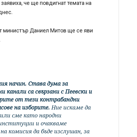
заявиха, че ще повдигнат темата на
днес.
т министър Даниел Митов ще се яви
.
ия начин. Става дума за
 канали са свързани с Пеевски и
парите от тези контрабандни
асове на изборите.
Ние искаме да
или сме като народни
 институции и очакваме
а комисия да бъде изслушан, за