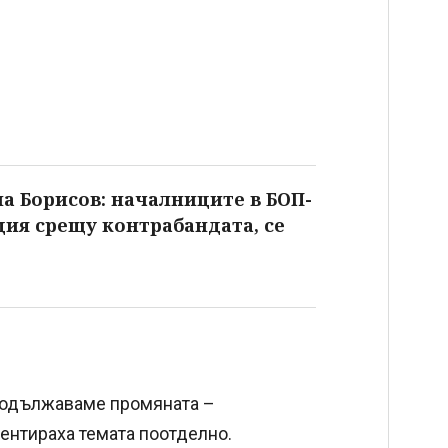
а Борисов: началниците в БОП-
кция срещу контрабандата, се
Продължаваме промяната –
ентираха темата поотделно.