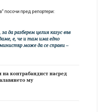
“ посочи пред репортери:
за да разберем целия казус във
аме, е, че и там има едно
 министър може да се справи –
ни на контрабандист насред
залавянето му