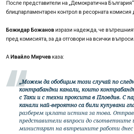
После представители на „Демократична България“ 
блицпарламентарен контрол в ресорната комисия 
Божидар Божанов
изрази надежда, че вътрешния
пред комисията, за да отговори на всички въпроси
А
Ивайло Мирчев
каза:
„Можем да обобщим този случай по следн
контрабандни канали, които контрабандни
с Таки и с техни проксита в Пловдив. С 
канали най-вероятно са били купувани гл
разберем цялата истина за това. Отправ
представители въпроси до съответните
министърът на вътрешните работи днес н