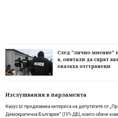
След "лично мнение" н
а, опитали да спрат а
оказаха отстранени
Изслушвания в парламента
Казусът предизвика интереса на депутатите от „
Демократична България“ (ПП-ДБ), които обаче ком