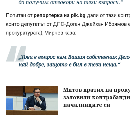
да получим отговори на тези въпроси.“
Попитан от
репортерка на pik.bg
дали от тази конт
които депутатът от ДПС-Доган Джейхан Ибрямов е 
прокуратурата), Мирчев каза:
„Това е въпрос към Вашия собственик Дел
най-добре, защото е бил в тези неща.“
Митов пратил на проку
заловили контрабандн
началниците си