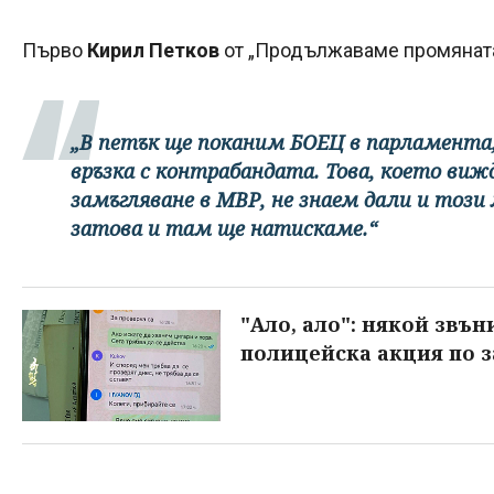
Първо
Кирил Петков
от „Продължаваме промяната
„В петък ще поканим БОЕЦ в парламента, 
връзка с контрабандата. Това, което вижд
замъгляване в МВР, не знаем дали и този
затова и там ще натискаме.“
"Ало, ало": някой звъ
полицейска акция по 