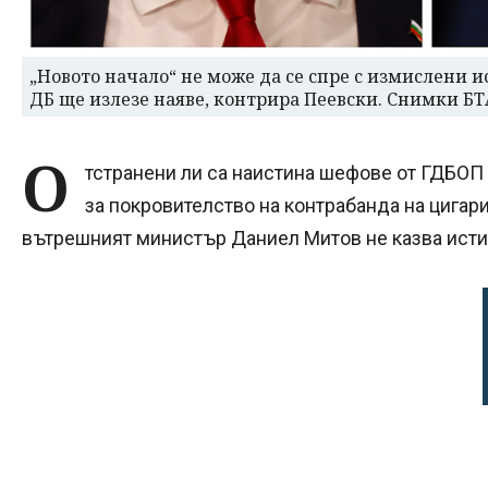
„Новото начало“ не може да се спре с измислени 
ДБ ще излезе наяве, контрира Пеевски. Снимки БТ
О
тстранени ли са наистина шефове от ГДБОП
за покровителство на контрабанда на цига
вътрешният министър Даниел Митов не казва исти