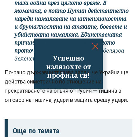
тази война през цялото време. В
момента, в който Путин действително
нареди намаляване на интензивността
и бруталността на атаките, боевете и
убийствата намаляха. Единствената
причина за тази война и за нейното
проточване се крие в Русия"
, отбелязва
Успешно
Зеленски.
излязохте от
По-рано държавният глава заяви, че Украйна ще
профила си!
действа симетрично по отношение на
прекратяването на огъня от Русия — тишина в
отговор на тишина, удари в защита срещу удари.
Още по темата