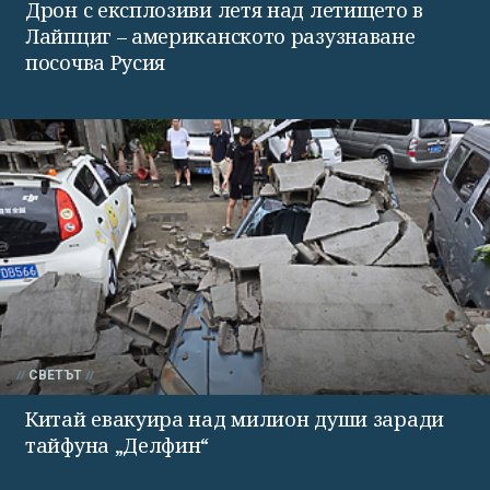
Дрон с експлозиви летя над летището в
Лайпциг – американското разузнаване
посочва Русия
СВЕТЪТ
Китай евакуира над милион души заради
тайфуна „Делфин“