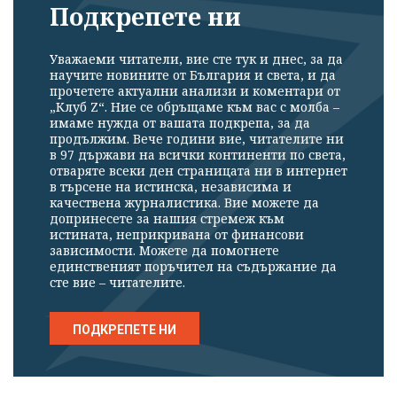
Подкрепете ни
Уважаеми читатели, вие сте тук и днес, за да
научите новините от България и света, и да
прочетете актуални анализи и коментари от
„Клуб Z“. Ние се обръщаме към вас с молба –
имаме нужда от вашата подкрепа, за да
продължим. Вече години вие, читателите ни
в 97 държави на всички континенти по света,
отваряте всеки ден страницата ни в интернет
в търсене на истинска, независима и
качествена журналистика. Вие можете да
допринесете за нашия стремеж към
истината, неприкривана от финансови
зависимости. Можете да помогнете
единственият поръчител на съдържание да
сте вие – читателите.
ПОДКРЕПЕТЕ НИ