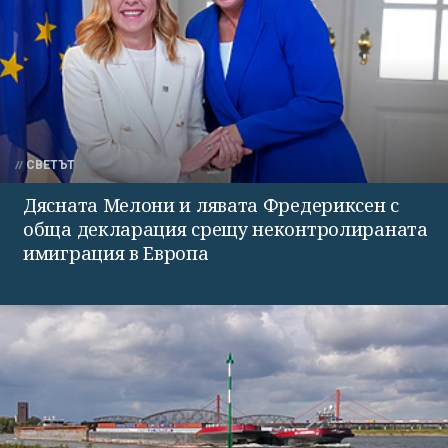
СВЕТЪТ
Дясната Мелони и лявата Фредериксен с
обща декларация срещу неконтролираната
имиграция в Европа