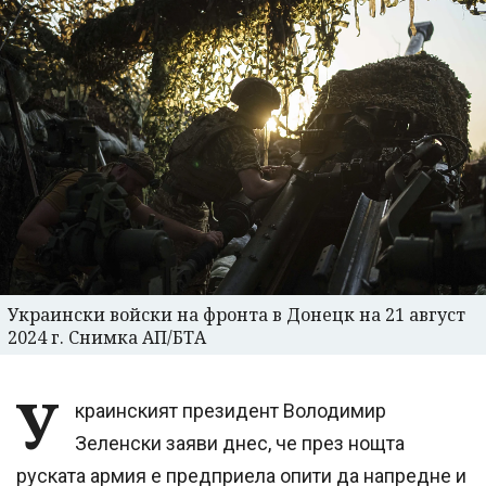
Украински войски на фронта в Донецк на 21 август
2024 г. Снимка АП/БТА
У
краинският президент Володимир
Зеленски заяви днес, че през нощта
руската армия е предприела опити да напредне и