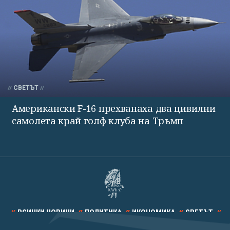
СВЕТЪТ
Американски F-16 прехванаха два цивилни
самолета край голф клуба на Тръмп
ВСИЧКИ НОВИНИ
ПОЛИТИКА
ИКОНОМИКА
СВЕТЪТ