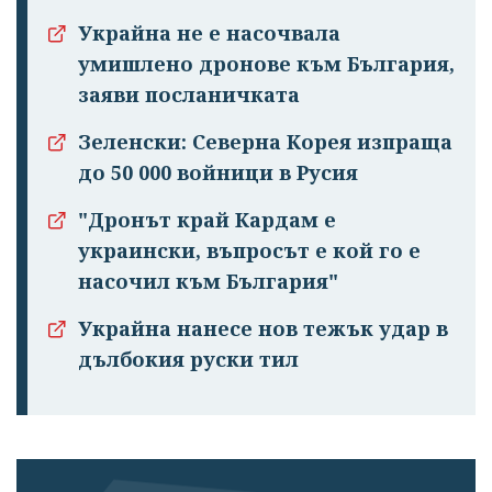
Украйна не е насочвала
умишлено дронове към България,
заяви посланичката
Зеленски: Северна Корея изпраща
до 50 000 войници в Русия
"Дронът край Кардам е
украински, въпросът е кой го е
насочил към България"
Украйна нанесе нов тежък удар в
дълбокия руски тил