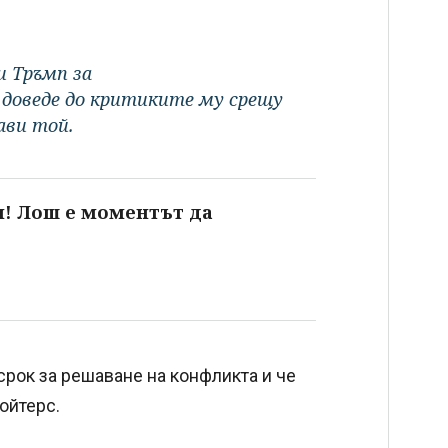
и Тръмп за
 доведе до критиките му срещу
ави той.
и! Лош е моментът да
срок за решаване на конфликта и че
Ройтерс.