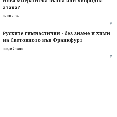
Нова мигрантска вълна или хибридна
атака?
07.08.2026
Руските гимнастички - без знаме и химн
на Световното във Франкфурт
преди 7 часа