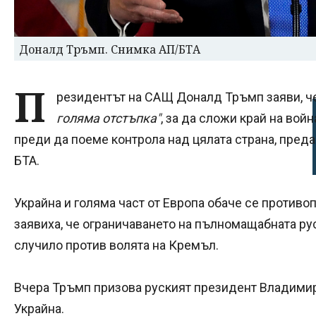
Доналд Тръмп. Снимка АП/БТА
П
резидентът на САЩ Доналд Тръмп заяви, че
голяма отстъпка"
, за да сложи край на войн
преди да поеме контрола над цялата страна, пред
БТА.
Украйна и голяма част от Европа обаче се противоп
заявиха, че ограничаването на пълномащабната рус
случило против волята на Кремъл.
Вчера Тръмп призова руският президент Владимир
Украйна.