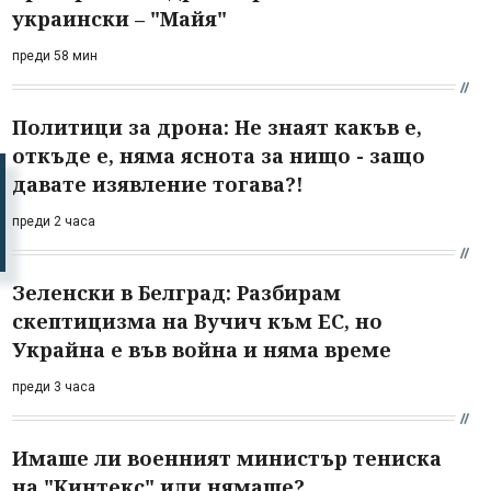
украински – "Майя"
преди 58 мин
Политици за дрона: Не знаят какъв е,
откъде е, няма яснота за нищо - защо
давате изявление тогава?!
преди 2 часа
Зеленски в Белград: Разбирам
скептицизма на Вучич към ЕС, но
Украйна е във война и няма време
преди 3 часа
Имаше ли военният министър тениска
на "Кинтекс" или нямаше?