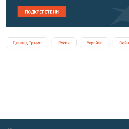
ПОДКРЕПЕТЕ НИ
Доналд Тръмп
Русия
Украйна
Войн