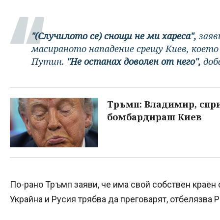
"(Случилото се) снощи не ми хареса",
заяв
масираното нападение срещу Киев, което
Путин.
"Не останах доволен от него",
доб
Тръмп: Владимир, спр
бомбардираш Киев
По-рано Тръмп заяви, че има свой собствен краен 
Украйна и Русия трябва да преговарят, отбелязва 