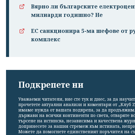
Вярно ли българските електроцен
милиарди годишно? Не
ЕС санкционира 5-ма шефове от 
комплекс
Подкрепете ни
Уважаеми читатели, вие сте тук и днес, за да научит
прочетете актуални анализи и коментари от „Клуб Z
имаме нужда от вашата подкрепа, за да продължим. 
държави на всички континенти по света, отваряте в
търсене на истинска, независима и качествена жур
допринесете за нашия стремеж към истината, непр
Можете да помогнете единственият поръчител на съ