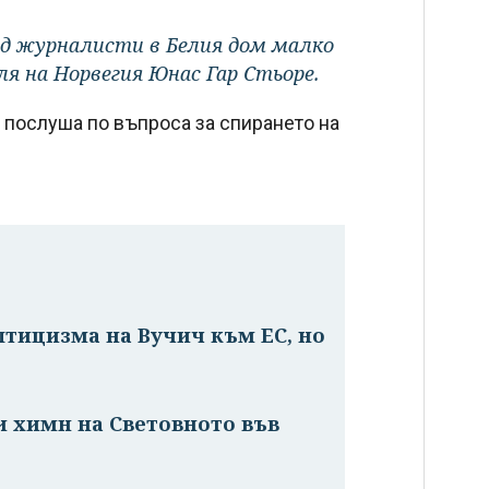
ред журналисти в Белия дом малко
ля на Норвегия Юнас Гар Стьоре.
 послуша по въпроса за спирането на
птицизма на Вучич към ЕС, но
е
и химн на Световното във