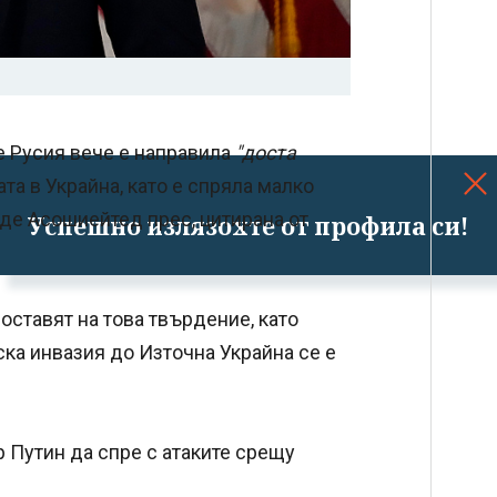
 Русия вече е направила
"доста
ата в Украйна, като е спряла малко
аде Асошиейтед прес, цитирана от
Успешно излязохте от профила си!
оставят на това твърдение, като
ка инвазия до Източна Украйна се е
 Путин да спре с атаките срещу