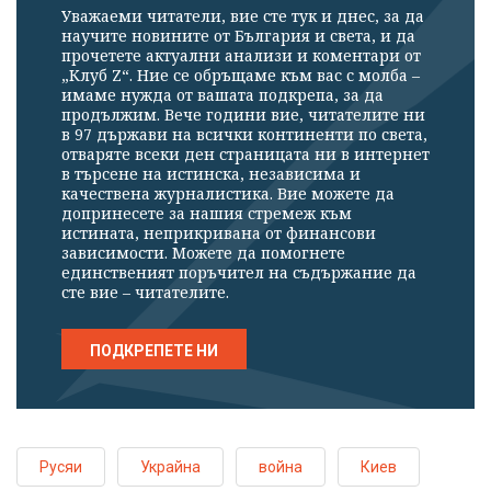
Уважаеми читатели, вие сте тук и днес, за да
научите новините от България и света, и да
прочетете актуални анализи и коментари от
„Клуб Z“. Ние се обръщаме към вас с молба –
имаме нужда от вашата подкрепа, за да
продължим. Вече години вие, читателите ни
в 97 държави на всички континенти по света,
отваряте всеки ден страницата ни в интернет
в търсене на истинска, независима и
качествена журналистика. Вие можете да
допринесете за нашия стремеж към
истината, неприкривана от финансови
зависимости. Можете да помогнете
единственият поръчител на съдържание да
сте вие – читателите.
ПОДКРЕПЕТЕ НИ
Русяи
Украйна
война
Киев