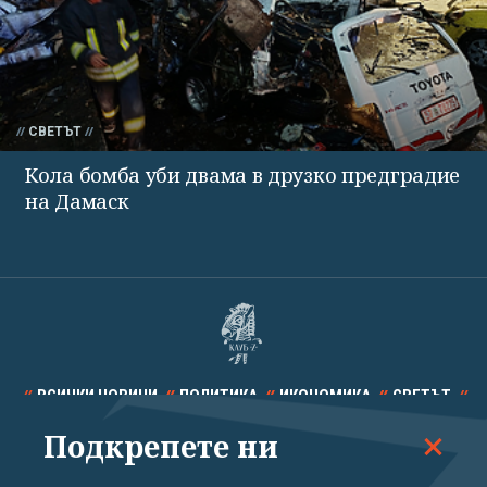
СВЕТЪТ
Кола бомба уби двама в друзко предградие
на Дамаск
ВСИЧКИ НОВИНИ
ПОЛИТИКА
ИКОНОМИКА
СВЕТЪТ
Подкрепете ни
СПОРТ
КУЛТУРА
ТЕХНОЛОГИИ
КАЛЕЙДОСКОП
МНЕНИЯ