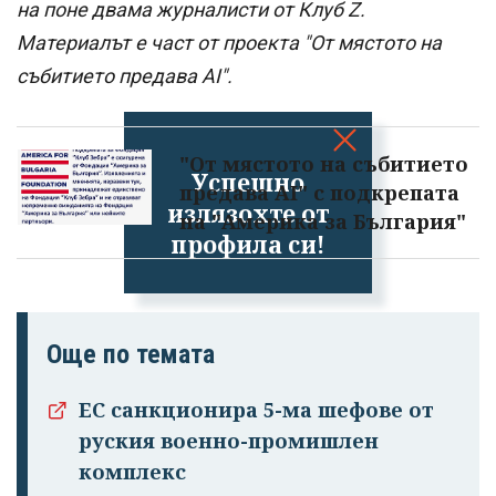
на поне двама журналисти от Клуб Z.
Материалът е част от проекта "От мястото на
събитието предава AI".
"От мястото на събитието
Успешно
предава AI" с подкрепата
излязохте от
на "Америка за България"
профила си!
Още по темата
ЕС санкционира 5-ма шефове от
руския военно-промишлен
комплекс