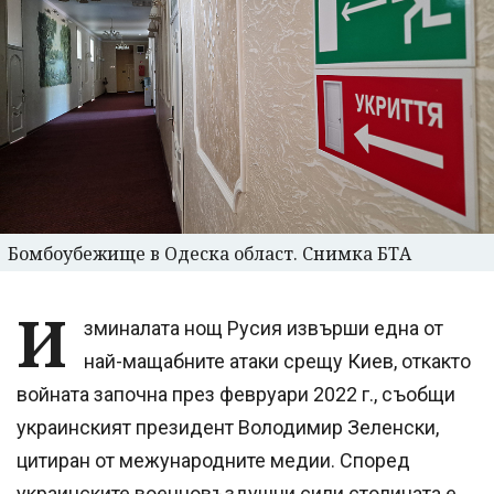
Бомбоубежище в Одеска област. Снимка БТА
И
зминалата нощ Русия извърши една от
най-мащабните атаки срещу Киев, откакто
войната започна през февруари 2022 г., съобщи
украинският президент Володимир Зеленски,
цитиран от межународните медии. Според
украинските военновъздушни сили столицата е