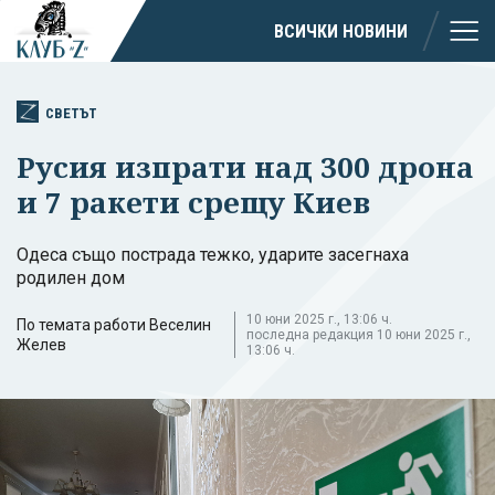
ВСИЧКИ НОВИНИ
СВЕТЪТ
Русия изпрати над 300 дрона
и 7 ракети срещу Киев
Одеса също пострада тежко, ударите засегнаха
родилен дом
10 юни 2025 г., 13:06 ч.
По темата работи Веселин
последна редакция 10 юни 2025 г.,
Желев
13:06 ч.