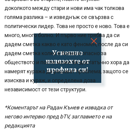
доколкото между стари и нови има чак толкова
голяма разлика – и изведнъж се свързва с
политически лидер. Това не просто е ново. Това е
много, много болно. И първо ние трябва да си
дадем сметка какво е като феномен, после да си
Успешно
дадем сметка колко е болно и опасно за
излязохте от
обществото и после може би достатъчно хора да
профила си!
намерят куража да решават проблема, защото се
изисква и кураж, и определена доза
независимост от тези структури.
*Коментарът на Радан Кънев е извадка от
негово интервю пред bTV, заглавието е на
редакцията