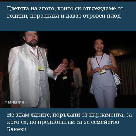
Цветята на злото, които си отглеждаме от
години, пораснаха и дават отровен плод
МНЕНИЯ
Не знам ядките, поръчани от парламента, за
кого са, но предполагам са за семейство
Баневи