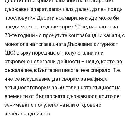
десетилетна криминализация на българския
държавен апарат, започнала далеч, далеч преди
прословутия Десети ноември, някъде може би
преди моето раждане - през 60-те, началото на
70-те години - с прочутите контрабандни канали, с
монопола на тогавашната Държавна сигурност
(ДС) върху поредица от полулегални или
откровено нелегални дейности – нещо, което, за
съжаление, в България никога не е спирало. Т.е.
ние се изкушаваме да говорим за мафия, а
всъщност говорим за 50-годишната същност на
елементи от българската държавност, които се
занимават с полулегална или откровено
нелегална дейност.