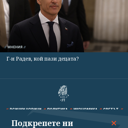
МНЕНИЯ
Г-н Радев, кой пази децата?
ВСИЧКИ НОВИНИ
ПОЛИТИКА
ИКОНОМИКА
СВЕТЪТ
Подкрепете ни
СПОРТ
КУЛТУРА
ТЕХНОЛОГИИ
КАЛЕЙДОСКОП