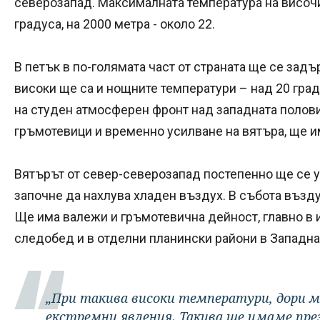
северозапад. Максималната температура на височ
градуса, на 2000 метра - около 22.
В петък в по-голямата част от страната ще се за
високи ще са и нощните температури – над 20 гра
на студен атмосферен фронт над западната полови
гръмотевици и временно усилване на вятъра, ще и
Вятърът от север-северозапад постепенно ще се 
започне да нахлува хладен въздух. В събота възд
Ще има валежи и гръмотевична дейност, главно в и
следобед и в отделни планински райони в Западна
„При такива високи температури, дори м
екстремни явления. Такива ще имаме пре