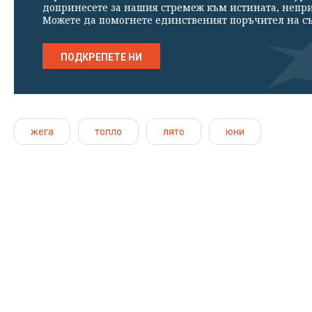
допринесете за нашия стремеж към истината, непр
Можете да помогнете единственият поръчител на съ
ПОДКРЕПЕТЕ НИ
жега
топло
лято
юни