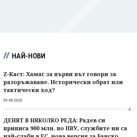
НАЙ-НОВИ
Z-Каст: Хамас за първи път говори за
разоръжаване. Исторически обрат или
тактически ход?
05.08.2026
ДЕНЯТ В НЯКОЛКО РЕДА: Радев си
приписа 900 млн. по ПВУ, службите ни са
най-слаби в ЕС, нова версия за Банско