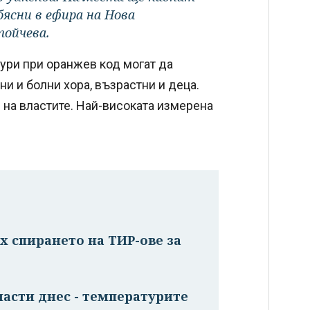
бясни в ефира на Нова
ойчева.
ури при оранжев код могат да
и и болни хора, възрастни и деца.
 на властите. Най-високата измерена
х спирането на ТИР-ове за
ласти днес - температурите