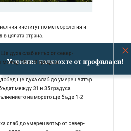
оналния институт по метеорология и
 в цялата страна.
Ще духа слаб вятър от север-
Успешно излязохте от профила си!
 между 36 и 41 градуса.
добед ще духа слаб до умерен вятър
бъдат между 31 и 35 градуса.
Вълнението на морето ще бъде 1-2
а слаб до умерен вятър от север-