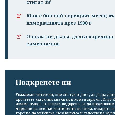
стигат 38°
Юли е бил най-горещият месец въ
измерванията през 1900 г.
Очаква ни дълга, дълга поредица 
символични
Подкрепете ни
Уважаеми читатели, вие сте тук и днес, за да научит
прочетете актуални анализи и коментари от „Клуб Z
имаме нужда от вашата подкрепа, за да продължим. 
държави на всички континенти по света, отваряте в
търсене на истинска, независима и качествена жур