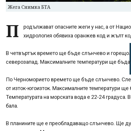
Жега Снимка БТА
П
родължават опасните жеги у нас, а от Наци
хидрология обявиха оранжев код и жълт код
В четвъртък времето ще бъде слънчево и горещо. 
северозапад. Максималните температури ще бъдат
По Черноморието времето ще бъде слънчево. Сле
от изток-югоизток. Максималните температури ще 
Температурата на морската вода е 22-24 градуса. 
бала.
В планините ще е преобладаващо слънчево. Ще дух