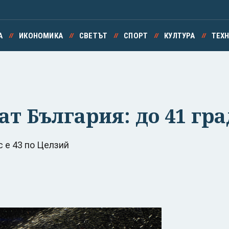
А
ИКОНОМИКА
СВЕТЪТ
СПОРТ
КУЛТУРА
ТЕХ
т България: до 41 гра
с е 43 по Целзий