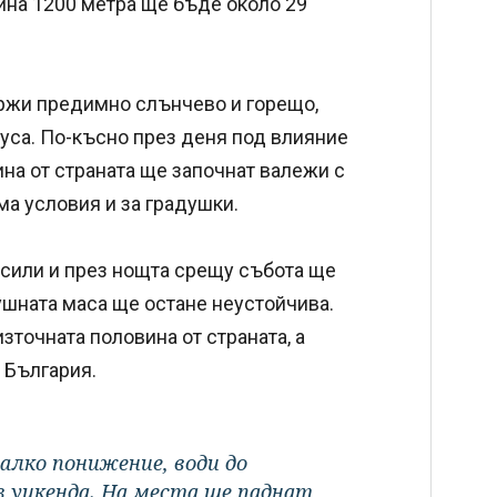
ина 1200 метра ще бъде около 29
държи предимно слънчево и горещо,
дуса. По-късно през деня под влияние
на от страната ще започнат валежи с
ма условия и за градушки.
усили и през нощта срещу събота ще
ушната маса ще остане неустойчива.
зточната половина от страната, а
 България.
алко понижение, води до
з уикенда. На места ще паднат