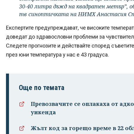
30-40 литра дъжд на квадратен метър”, о
тв синоптичката на НИМХ Анастасия Ст
Експертите предупреждават, че високите температ
доведат до здравословни проблеми за чувствителн
Следете прогнозите и действайте според съветите
през юни температура у нас е 43 градуса.
Още по темата
Превозвачите се оплакаха от адко
уикенда
Жълт код за горещо време в 22 об