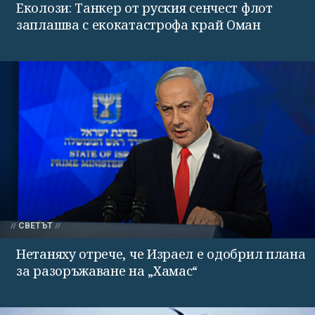
Еколози: Танкер от руския сенчест флот
заплашва с екокатастрофа край Оман
СВЕТЪТ
Нетаняху отрече, че Израел е одобрил плана
за разоръжаване на „Хамас“