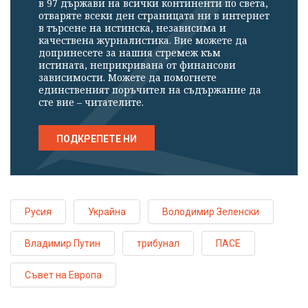
в 97 държави на всички континенти по света,
отваряте всеки ден страницата ни в интернет
в търсене на истинска, независима и
качествена журналистика. Вие можете да
допринесете за нашия стремеж към
истината, неприкривана от финансови
зависимости. Можете да помогнете
единственият поръчител на съдържание да
сте вие – читателите.
ПОДКРЕПЕТЕ НИ
Русия
Украйна
Володимир Зеленски
Владимир Путин
трибунал
ПАСЕ
Съвет на Европа