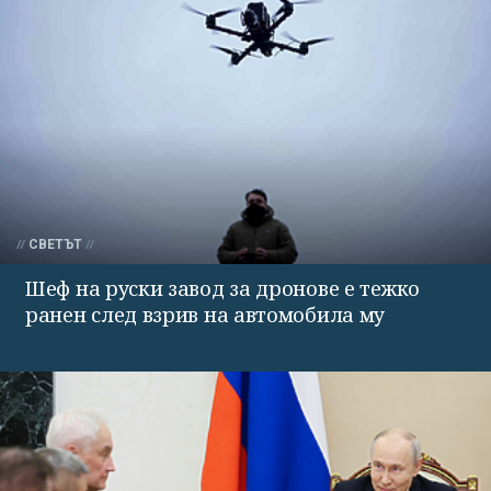
СВЕТЪТ
Шеф на руски завод за дронове е тежко
ранен след взрив на автомобила му