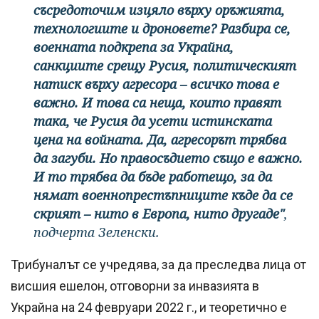
съсредоточим изцяло върху оръжията,
технологиите и дроновете? Разбира се,
военната подкрепа за Украйна,
санкциите срещу Русия, политическият
натиск върху агресора – всичко това е
важно. И това са неща, които правят
така, че Русия да усети истинската
цена на войната. Да, агресорът трябва
да загуби. Но правосъдието също е важно.
И то трябва да бъде работещо, за да
нямат военнопрестъпниците къде да се
скрият – нито в Европа, нито другаде"
,
подчерта Зеленски.
Трибуналът се учредява, за да преследва лица от
висшия ешелон, отговорни за инвазията в
Украйна на 24 февруари 2022 г., и теоретично е