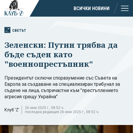
ВСИЧКИ НОВИНИ
СВЕТЪТ
Зеленски: Путин трябва да
бъде съден като
"военнопрестъпник"
Президентът сключи споразумение със Съвета на
Европа за създаване на специализиран трибунал за
съдене на лица, съпричастни към "престъплението
агресия срещу Украйна"
26 юни 2025 г., 08:52 ч.
Клуб 'Z'
последна редакция 26 юни 2025 г., 08:52 ч.