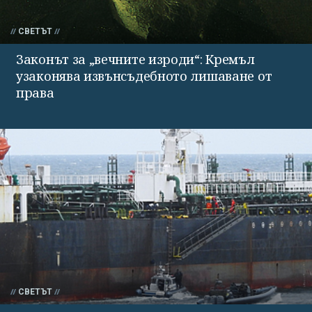
СВЕТЪТ
Законът за „вечните изроди“: Кремъл
узаконява извънсъдебното лишаване от
права
СВЕТЪТ