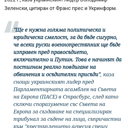
Зеленски, цитиран от Франс прес и Укринформ.
"Ще е нужна голяма политическа и
юридическа смелост, за да бъде сигурно,
че всеки руски военнопрестъпник ще бъде
изправен пред правосъдието,
включително и Путин. Това е начинът да
постигнем реално повдигане на
обвинения и осъдителни присъди"
, каза
снощи украинският лидер пред
Парламентарната асамблея на Съвета
на Европа (ПАСЕ) в Страсбург, след като
сключи споразумение със Съвета на
Европа за създаване на специализиран
трибунал за съдене на лица, съпричастни
към "престъплението агресия срещу