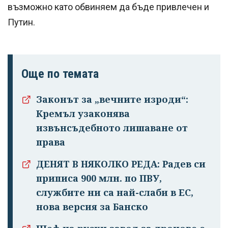
възможно като обвиняем да бъде привлечен и
Путин.
Още по темата
Законът за „вечните изроди“:
Кремъл узаконява
извънсъдебното лишаване от
права
ДЕНЯТ В НЯКОЛКО РЕДА: Радев си
приписа 900 млн. по ПВУ,
службите ни са най-слаби в ЕС,
Успешно
нова версия за Банско
излязохте от
профила си!