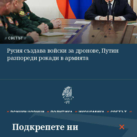
СВЕТЪТ
Русия създава войски за дронове, Путин
разпореди рокади в армията
ВСИЧКИ НОВИНИ
ПОЛИТИКА
ИКОНОМИКА
СВЕТЪТ
Подкрепете ни
СПОРТ
КУЛТУРА
ТЕХНОЛОГИИ
КАЛЕЙДОСКОП
МНЕНИЯ