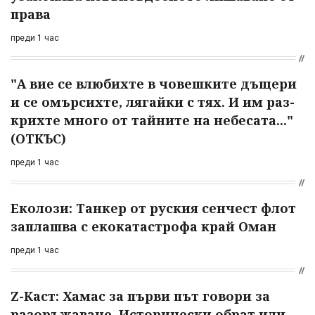
права
преди 1 час
"А вие се влюбихте в чо­вешките дъщери
и се омърсихте, лягайки с тях. И им раз­
крихте много от тайните на небесата..."
(ОТКЪС)
преди 1 час
Еколози: Танкер от руския сенчест флот
заплашва с екокатастрофа край Оман
преди 1 час
Z-Каст: Хамас за първи път говори за
разоръжаване. Исторически обрат или