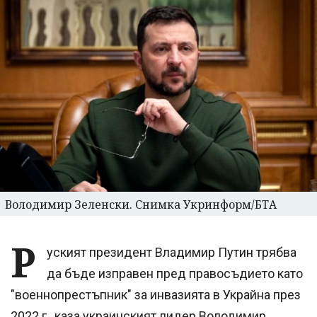
Володимир Зеленски. Снимка Укринформ/БТА
Р
уският президент Владимир Путин трябва
да бъде изправен пред правосъдието като
"военнопрестъпник" за инвазията в Украйна през
2022 г., каза украинският лидер Володимир