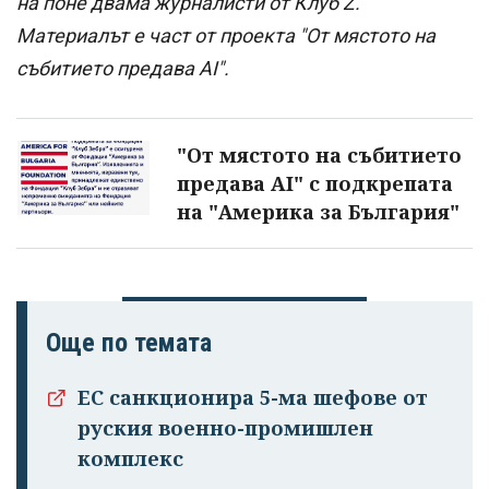
на поне двама журналисти от Клуб Z.
Материалът е част от проекта "От мястото на
събитието предава AI".
"От мястото на събитието
предава AI" с подкрепата
на "Америка за България"
Още по темата
Успешно
излязохте от
ЕС санкционира 5-ма шефове от
профила си!
руския военно-промишлен
комплекс