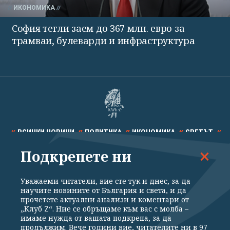
ИКОНОМИКА
София тегли заем до 367 млн. евро за
трамваи, булеварди и инфраструктура
ВСИЧКИ НОВИНИ
ПОЛИТИКА
ИКОНОМИКА
СВЕТЪТ
Подкрепете ни
СПОРТ
КУЛТУРА
ТЕХНОЛОГИИ
КАЛЕЙДОСКОП
МНЕНИЯ
Уважаеми читатели, вие сте тук и днес, за да
научите новините от България и света, и да
прочетете актуални анализи и коментари от
„Клуб Z“. Ние се обръщаме към вас с молба –
имаме нужда от вашата подкрепа, за да
продължим. Вече години вие, читателите ни в 97