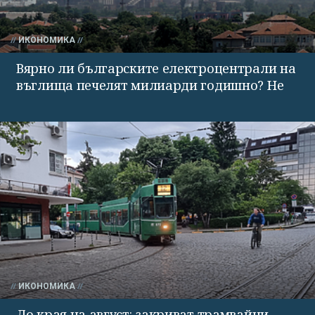
ИКОНОМИКА
Вярно ли българските електроцентрали на
въглища печелят милиарди годишно? Не
ИКОНОМИКА
До края на август: закриват трамвайни