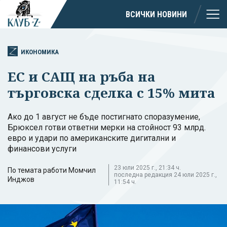
ВСИЧКИ НОВИНИ
ИКОНОМИКА
ЕС и САЩ на ръба на
търговска сделка с 15% мита
Ако до 1 август не бъде постигнато споразумение,
Брюксел готви ответни мерки на стойност 93 млрд.
евро и удари по американските дигитални и
финансови услуги
23 юли 2025 г., 21:34 ч.
По темата работи Момчил
последна редакция 24 юли 2025 г.,
Инджов
11:54 ч.