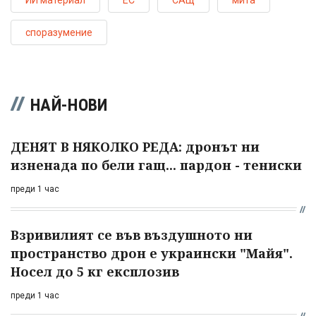
ИИ материал
ЕС
САЩ
мита
споразумение
НАЙ-НОВИ
ДЕНЯТ В НЯКОЛКО РЕДА: дронът ни
изненада по бели гащ... пардон - тениски
преди 1 час
Взривилият се във въздушното ни
пространство дрон е украински "Майя".
Носел до 5 кг експлозив
преди 1 час