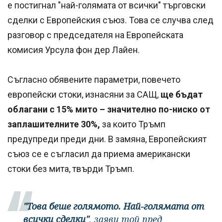
е постигнал "най-голямата от всички" търговски
сделки с Европейския съюз. Това се случва след
разговор с председателя на Европейската
комисия Урсула фон дер Лайен.
Съгласно обявените параметри, повечето
европейски стоки, изнасяни за САЩ,
ще бъдат
облагани с 15% мито – значително по-ниско от
заплашителните 30%,
за които Тръмп
предупреди преди дни. В замяна, Европейският
съюз се е съгласил да приема американски
стоки без мита, твърди Тръмп.
"Това беше голямото. Най-голямата от
всички сделки"
, заяви той пред