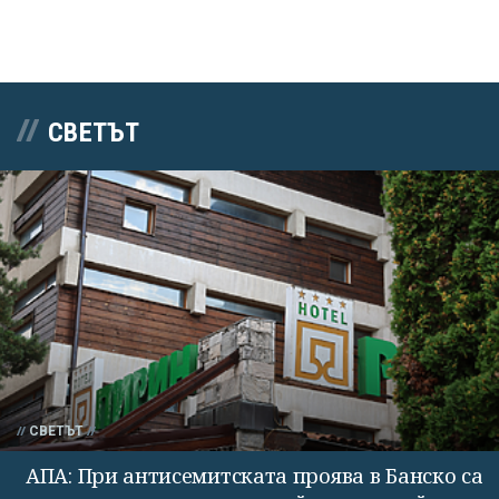
СВЕТЪТ
СВЕТЪТ
АПА: При антисемитската проява в Банско са