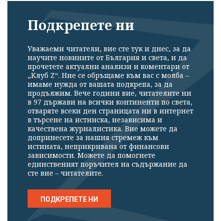
Подкрепете ни
Уважаеми читатели, вие сте тук и днес, за да
научите новините от България и света, и да
прочетете актуални анализи и коментари от
„Клуб Z“. Ние се обръщаме към вас с молба –
имаме нужда от вашата подкрепа, за да
продължим. Вече години вие, читателите ни
в 97 държави на всички континенти по света,
отваряте всеки ден страницата ни в интернет
в търсене на истинска, независима и
качествена журналистика. Вие можете да
допринесете за нашия стремеж към
истината, неприкривана от финансови
зависимости. Можете да помогнете
единственият поръчител на съдържание да
сте вие – читателите.
ПОДКРЕПЕТЕ НИ