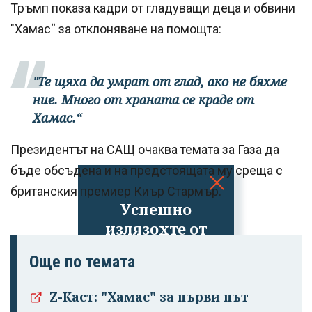
Тръмп показа кадри от гладуващи деца и обвини
"Хамас“ за отклоняване на помощта:
"Те щяха да умрат от глад, ако не бяхме
ние. Много от храната се краде от
Хамас.“
Президентът на САЩ очаква темата за Газа да
бъде обсъдена и на предстоящата му среща с
британския премиер Киър Стармър.
Успешно
излязохте от
профила си!
Още по темата
Z-Каст: "Хамас" за първи път