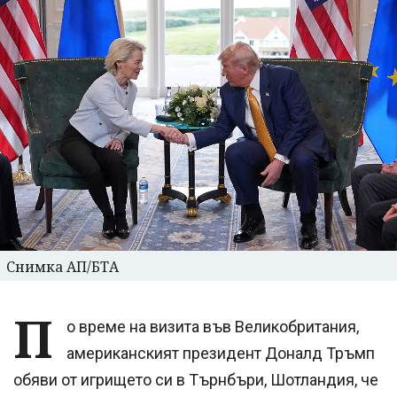
Снимка АП/БТА
П
о време на визита във Великобритания,
американският президент Доналд Тръмп
обяви от игрището си в Търнбъри, Шотландия, че