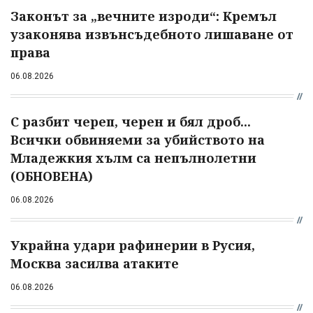
Законът за „вечните изроди“: Кремъл
узаконява извънсъдебното лишаване от
права
06.08.2026
С разбит череп, черен и бял дроб...
Всички обвиняеми за убийството на
Младежкия хълм са непълнолетни
(ОБНОВЕНА)
06.08.2026
Украйна удари рафинерии в Русия,
Москва засилва атаките
06.08.2026