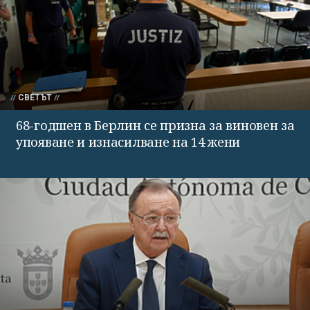
СВЕТЪТ
68-годшен в Берлин се призна за виновен за
упояване и изнасилване на 14 жени