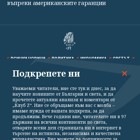
въпреки американските гаранции
ВСИЧКИ НОВИНИ
ПОЛИТИКА
ИКОНОМИКА
СВЕТЪТ
Подкрепете ни
СПОРТ
КУЛТУРА
ТЕХНОЛОГИИ
КАЛЕЙДОСКОП
МНЕНИЯ
Уважаеми читатели, вие сте тук и днес, за да
научите новините от България и света, и да
прочетете актуални анализи и коментари от
„Клуб Z“. Ние се обръщаме към вас с молба –
имаме нужда от вашата подкрепа, за да
продължим. Вече години вие, читателите ни в 97
Общи условия
Политика за поверителност
държави на всички континенти по света,
отваряте всеки ден страницата ни в интернет в
Реклама
Партньори
Контакти
За Клуб Z
търсене на истинска, независима и качествена
Екип
Подкрепете ни
журналистика. Вие можете да допринесете за