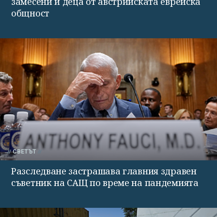
замесени и деца от австрийската еврейска
общност
СВЕТЪТ
Разследване застрашава главния здравен
съветник на САЩ по време на пандемията