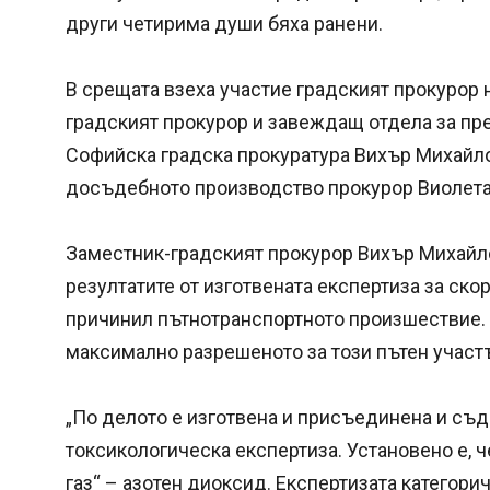
други четирима души бяха ранени.
В срещата взеха участие градският прокурор 
градският прокурор и завеждащ отдела за пр
Софийска градска прокуратура Вихър Михайло
досъдебното производство прокурор Виолета
Заместник-градският прокурор Вихър Михайл
резултатите от изготвената експертиза за скор
причинил пътнотранспортното произшествие. Тя
максимално разрешеното за този пътен участъ
„По делото е изготвена и присъединена и съ
токсикологическа експертиза. Установено е, ч
газ“ – азотен диоксид. Експертизата категори