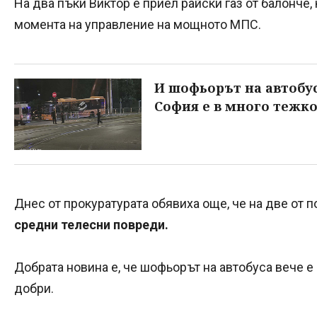
На два пъки Виктор е приел райски газ от балонче, 
момента на управление на мощното МПС.
И шофьорът на автобус
София е в много тежк
Днес от прокуратурата обявиха още, че на две от 
средни телесни повреди.
Добрата новина е, че шофьорът на автобуса вече е
добри.