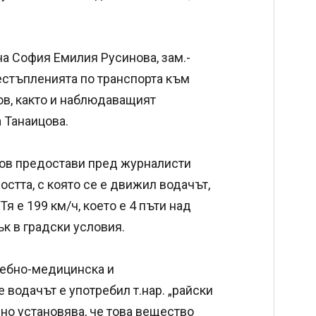
на София Емилия Русинова, зам.-
естъпленията по транспорта към
в, както и наблюдаващият
 Танаицова.
ов предостави пред журналисти
остта, с която се е движил водачът,
 е 199 км/ч, което е 4 пъти над
к в градски условия.
дебно-медицинска и
е водачът е употребил т.нар. „райски
чно установява, че това вещество