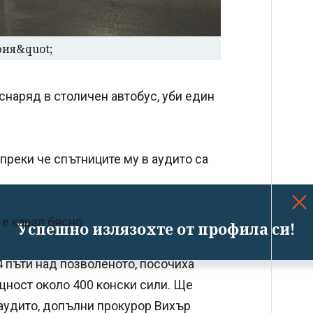
фия&quot;
о снаряд в столичен автобус, уби един
ъпреки че спътниците му в аудито са
е карал бясно.
Успешно излязохте от профила си!
 4 пъти над позволеното, посочиха
ощност около 400 конски сили. Ще
аудито, допълни прокурор Вихър