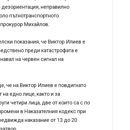
 дезориентация, неправилно
коло пътнотранспортното
 прокурор Михайлов.
елски показания, че Виктор Илиев е
редствено преди катастрофата е
навал на червен сигнал на
, че на Виктор Илиев е повдигнато
на едно лице, както и за
ги четири лица, две от които са с по
промени в Наказателния кодекс при
редвижда наказание от 13 до 20
затвор.