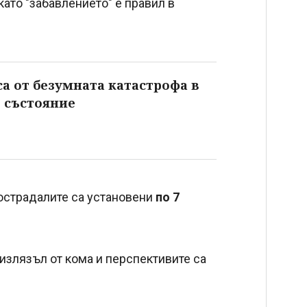
като "забавлението" е правил в
а от безумната катастрофа в
о състояние
пострадалите са установени
по 7
 излязъл от кома и перспективите са