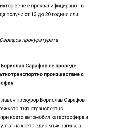
иктор вече е преквалифицирано -
в
да получи от 13 до 20 години или
 Сарафов прокуратурата
р Борислав Сарафов се проведе
пътнотранспортно произшествие с
София
ф. главен прокурор Борислав Сарафов
тежкото пътнотранспортно
, при което автомобил катастрофира в
ултат на което един мъж загина, а