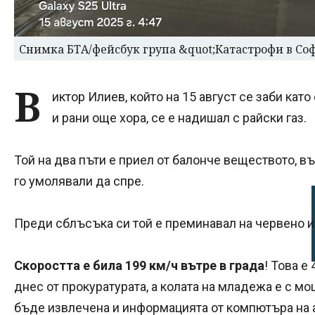
Снимка БТА/фейсбук група &quot;Катастрофи в Со
В
иктор Илиев, който на 15 август се заби кат
и рани още хора, се е надишал с райски газ.
Той на два пъти е приел от балонче веществото, в
го умолявали да спре.
Преди сблъсъка си той е преминавал на червено и 
Скоростта е била 199 км/ч вътре в града
! Това е
днес от прокуратурата, а колата на младежа е с м
бъде извлечена и информацията от компютъра на 