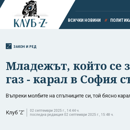
ВСИЧКИ НОВИНИ
ПОЛИТИК
ЗАКОН И РЕД
Младежът, който се з
газ - карал в София с
Въпреки молбите на спътниците си, той бясно кара
02 септември 2025 г., 14:44 ч.
Клуб 'Z'
последна редакция 02 септември 2025 г., 15:48 ч.