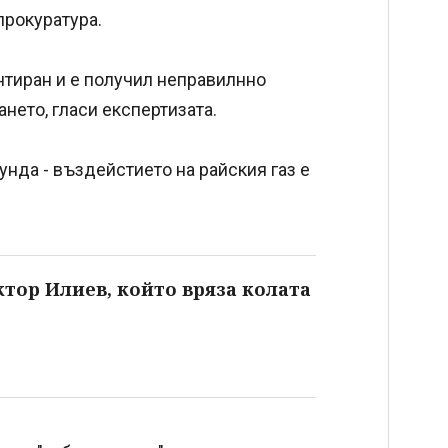
прокуратура.
нтиран и е получил неправилнно
нето, гласи експертизата.
унда - въздейстието на райския газ е
ктор Илиев, който вряза колата