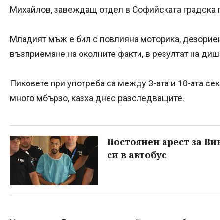
Михайлов, завеждащ отдел в Софийската градска 
Младият мъж е бил с повлияна моторика, дезорие
възприемане на околните факти, в резултат на диша
Пиковете при употреба са между 3-ата и 10-ата сек
много мбързо, казха днес разследващите.
Постоянен арест за Ви
си в автобус