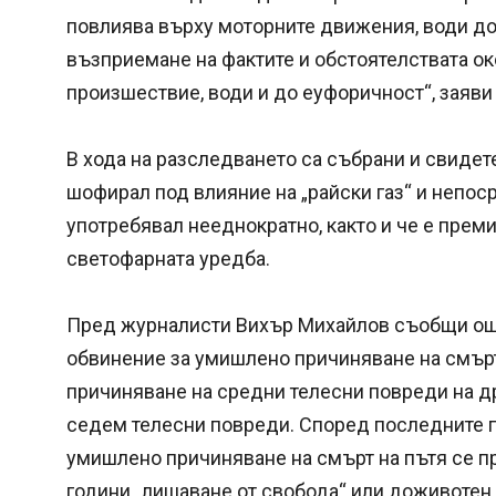
повлиява върху моторните движения, води до
възприемане на фактите и обстоятелствата о
произшествие, води и до еуфоричност“, заяви
В хода на разследването са събрани и свидет
шофирал под влияние на „райски газ“ и непос
употребявал нееднократно, както и че е преми
светофарната уредба.
Пред журналисти Вихър Михайлов съобщи още
обвинение за умишлено причиняване на смърт 
причиняване на средни телесни повреди на дру
седем телесни повреди. Според последните 
умишлено причиняване на смърт на пътя се п
години „лишаване от свобода“ или доживотен 