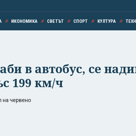
А
ИКОНОМИКА
СВЕТЪТ
СПОРТ
КУЛТУРА
ТЕХ
аби в автобус, се над
ъс 199 км/ч
л на червено