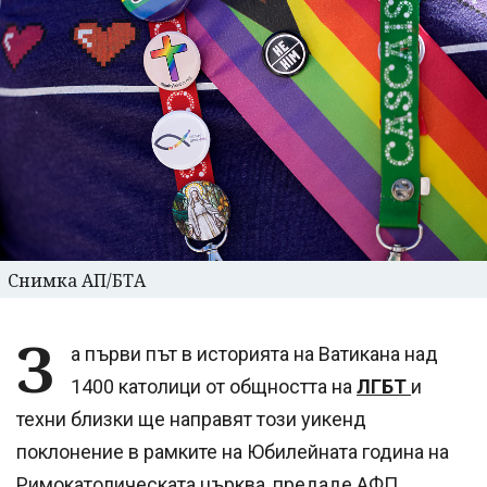
Снимка АП/БТА
З
а първи път в историята на Ватикана над
1400 католици от общността на
ЛГБТ
и
техни близки ще направят този уикенд
поклонение в рамките на Юбилейната година на
Римокатолическата църква, предаде АФП,