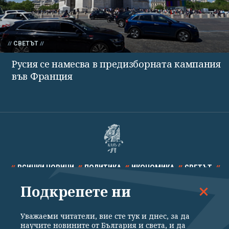
СВЕТЪТ
Русия се намесва в предизборната кампания
във Франция
ВСИЧКИ НОВИНИ
ПОЛИТИКА
ИКОНОМИКА
СВЕТЪТ
Подкрепете ни
СПОРТ
КУЛТУРА
ТЕХНОЛОГИИ
КАЛЕЙДОСКОП
МНЕНИЯ
Уважаеми читатели, вие сте тук и днес, за да
научите новините от България и света, и да