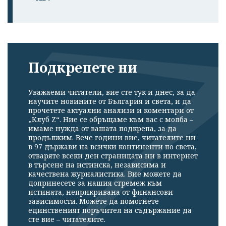
Подкрепете ни
Уважаеми читатели, вие сте тук и днес, за да
научите новините от България и света, и да
прочетете актуални анализи и коментари от
„Клуб Z“. Ние се обръщаме към вас с молба –
имаме нужда от вашата подкрепа, за да
продължим. Вече години вие, читателите ни
в 97 държави на всички континенти по света,
отваряте всеки ден страницата ни в интернет
в търсене на истинска, независима и
качествена журналистика. Вие можете да
допринесете за нашия стремеж към
истината, неприкривана от финансови
зависимости. Можете да помогнете
единственият поръчител на съдържание да
сте вие – читателите.