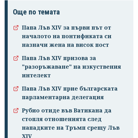
Още по темата
Папа Лъв XIV за първи път от
началото на понтификата си
назначи жена на висок пост
Папа Лъв XIV призова за
"разоръжаване" на изкуствения
интелект
Папа Лъв XIV прие българската
парламентарна делегация
Рубио отиде във Ватикана да
Успешно
стопля отношенията след
излязохте от
нападките на Тръмп срещу Лъв
профила си!
XIV