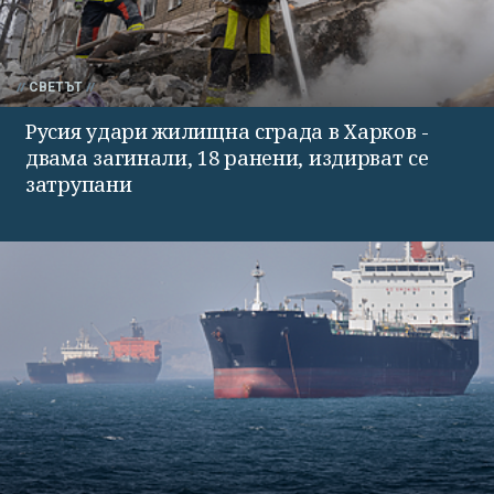
СВЕТЪТ
Русия удари жилищна сграда в Харков -
двама загинали, 18 ранени, издирват се
затрупани