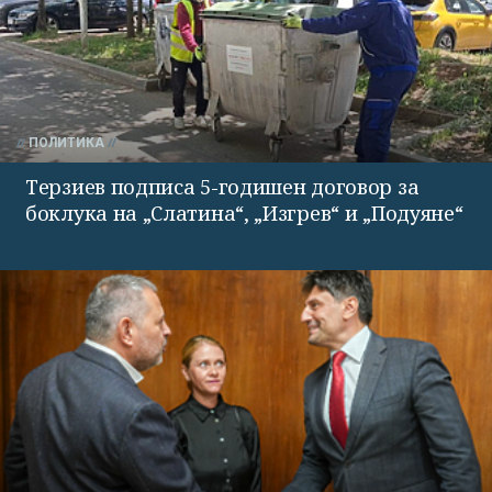
ПОЛИТИКА
Терзиев подписа 5-годишен договор за
боклука на „Слатина“, „Изгрев“ и „Подуяне“