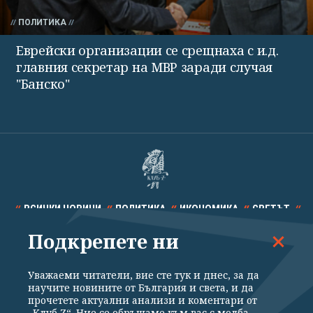
ПОЛИТИКА
Еврейски организации се срещнаха с и.д.
главния секретар на МВР заради случая
"Банско"
ВСИЧКИ НОВИНИ
ПОЛИТИКА
ИКОНОМИКА
СВЕТЪТ
Подкрепете ни
СПОРТ
КУЛТУРА
ТЕХНОЛОГИИ
КАЛЕЙДОСКОП
МНЕНИЯ
Уважаеми читатели, вие сте тук и днес, за да
научите новините от България и света, и да
прочетете актуални анализи и коментари от
„Клуб Z“. Ние се обръщаме към вас с молба –