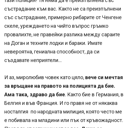
тази полиция! Тя няма да е преизпълнена със
състрадание към вас. Както не са преизпълнени
със състрадание, примерно рибарите от Ченгене
скеле, уреждането на чийто въпрос гръмко
провалихте, не правейки разлика между сараите
на Доган и техните лодки и бараки. Имате
невероятна, гениална способност, да си
създавате неприятели...
И аз, миролюбив човек като цяло,
вече си мечтая
за връщане на правото на полицията да бие.
Ама така, здраво да бие
. Както бие в Германия, в
Белгия и във Франция. И го правя не от някаква
носталгия по народната милиция, която често ме
е побивала на младини или пък от кръвожадност.