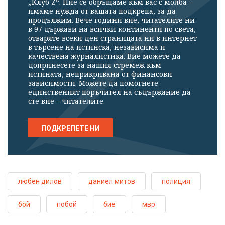
„Клуб Z“. Ние се обръщаме към вас с молба –
имаме нужда от вашата подкрепа, за да
продължим. Вече години вие, читателите ни
в 97 държави на всички континенти по света,
отваряте всеки ден страницата ни в интернет
в търсене на истинска, независима и
качествена журналистика. Вие можете да
допринесете за нашия стремеж към
истината, неприкривана от финансови
зависимости. Можете да помогнете
единственият поръчител на съдържание да
сте вие – читателите.
ПОДКРЕПЕТЕ НИ
любен дилов
даниел митов
полиция
бой
побой
бие
мвр