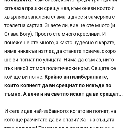
опъваха прашки срещу нея, към онези които ѝ
хвърляха запалена слама, а днес я замеряха с
тоалетна хартия. Знаете ли, вие не сте много (и
Слава Богу). Просто сте много кресливи. И
понеже не сте много, а както чудесно я карате,
няма никакъв изглед да станете повече, скоро
ще ви погнат по улицата. Няма да съм аз, нито
пък някой от моя политически кръг. Сещате се
кой ще ви погне.
Крайно антилибералните,
които копнеят да ви срещнат по някъде по
тъмно. А вече и на светло искат да ви срещат...
И сега идва най-забавното: когато ви погнат, на
кого ще разчитате да ви опази? Ха - на същата