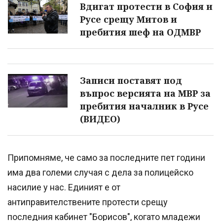
Вдигат протести в София и
Русе срещу Митов и
пребития шеф на ОДМВР
Записи поставят под
въпрос версията на МВР за
пребития началник в Русе
(ВИДЕО)
Припомняме, че само за последните пет години
има два големи случая с дела за полицейско
насилие у нас. Единият е от
антиправителствените протести срещу
последния кабинет "Борисов", когато младежи