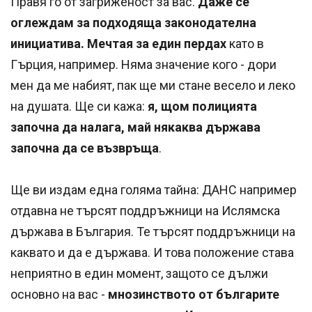
Правя го от загриженост за вас.
Даже се
оглеждам за подходяща законодателна
инициатива. Мечтая за един пердах
като в
Гърция, например. Няма значение кого - дори
мен да ме набият, пак ще ми стане весело и леко
на душата. Ще си кажа:
я, щом полицията
започна да налага, май някаква държава
започна да се възвръща
.
Ще ви издам една голяма тайна: ДАНС например
отдавна не търсят поддръжници на Ислямска
държава в България. Те търсят поддръжници на
каквато и да е държава. И това положение става
неприятно в един момент, защото се дължи
основно на вас -
мнозинството от българите