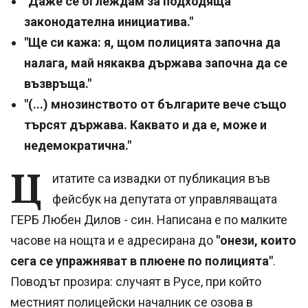
"Даже се оглеждам за подходяща
законодателна инициатива."
"Ще си кажа: я, щом полицията започна да
налага, май някаква държава започна да се
възвръща."
"(...) мнозинството от българите вече също
търсят държава. Каквато и да е, може и
недемократична."
Ц
итатите са извадки от публикация във
фейсбук на депутата от управляващата
ГЕРБ Любен Дилов - син. Написана е по малките
часове на нощта и е адресирана до
"онези, които
сега се упражняват в плюене по полицията"
.
Поводът прозира: случаят в Русе, при който
местният полицейски началник се озова в