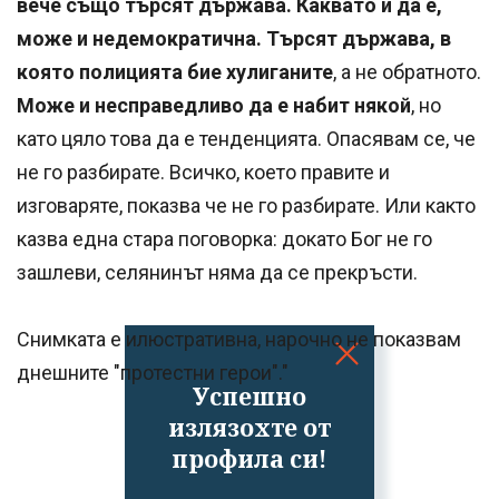
вече също търсят държава. Каквато и да е,
може и недемократична. Търсят държава, в
която полицията бие хулиганите
, а не обратното.
Може и несправедливо да е набит някой
, но
като цяло това да е тенденцията. Опасявам се, че
не го разбирате. Всичко, което правите и
изговаряте, показва че не го разбирате. Или както
казва една стара поговорка: докато Бог не го
зашлеви, селянинът няма да се прекръсти.
Снимката е илюстративна, нарочно не показвам
днешните "протестни герои"."
Успешно
излязохте от
профила си!