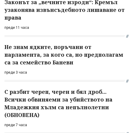
Законът за „вечните изроди“: Кремъл
узаконява извънсъдебното лишаване от
права
преди 11 часа
Не знам ядките, поръчани от
парламента, за кого са, но предполагам
са за семейство Баневи
преди 3 часа
С разбит череп, черен и бял дроб...
Всички обвиняеми за убийството на
Младежкия хълм са непълнолетни
(ОБНОВЕНА)
преди 7 часа