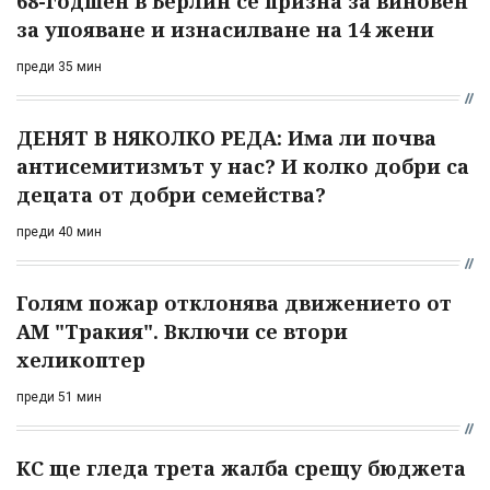
68-годшен в Берлин се призна за виновен
за упояване и изнасилване на 14 жени
преди 35 мин
ДЕНЯТ В НЯКОЛКО РЕДА: Има ли почва
антисемитизмът у нас? И колко добри са
децата от добри семейства?
преди 40 мин
Голям пожар отклонява движението от
АМ "Тракия". Включи се втори
хеликоптер
преди 51 мин
КС ще гледа трета жалба срещу бюджета