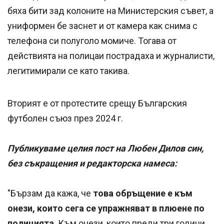
бяха бити зад колоните на Министерския съвет, а
униформен бе заснет и от камера как снима с
телефона си полуголо момиче. Тогава от
действията на полицаи пострадаха и журналисти,
легитимирали се като такива.
Вторият е от протестите срещу Българския
футболен съюз през 2024 г.
Публикуваме целия пост на Любен Дилов син,
без съкращения и редакторска намеса:
"Бързам да кажа, че
това обръщение е към
онези, които сега се упражняват в плюене по
полицията
. Към онези, които преди три години