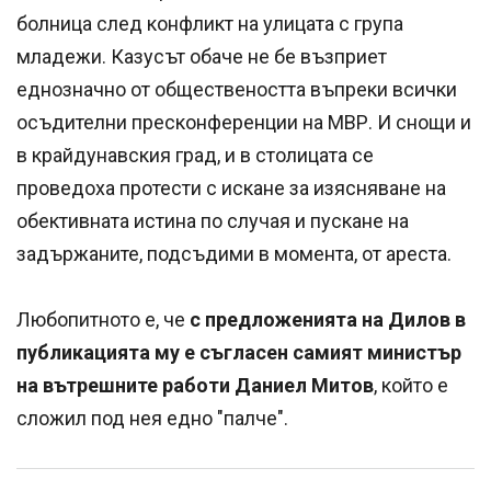
болница след конфликт на улицата с група
младежи. Казусът обаче не бе възприет
еднозначно от обществеността въпреки всички
осъдителни пресконференции на МВР. И снощи и
в крайдунавския град, и в столицата се
проведоха протести с искане за изясняване на
обективната истина по случая и пускане на
задържаните, подсъдими в момента, от ареста.
Любопитното е, че
с предложенията на Дилов в
публикацията му е съгласен самият министър
на вътрешните работи Даниел Митов
, който е
сложил под нея едно "палче".