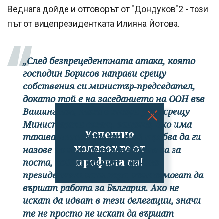
Веднага дойде и отговорът от "Дондуков"2 - този
път от вицепрезидентката Илияна Йотова.
„След безпрецедентната атака, която
господин Борисов направи срещу
собствения си министър-председател,
докато той е на заседанието на ООН във
Вашингтон, това е втори удар срещу
Министерски съвет, защото, ако има
Успешно
такива министри, то той трябва да ги
излязохте от
назове по име. Очевидно те не са за
профила си!
поста, който заемат, защото
президентът кани хора, които могат да
вършат работа за България. Ако не
искат да идват в тези делегации, значи
те не просто не искат да вършат