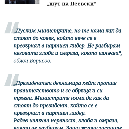
„шут на Пеевски“
„Пускам министрите, но те няма как да
стоят до човек, който вече се е
превърнал в партиен лидер. Не разбирам
неговата злоба и омраза, която излъчва“,
обяви Борисов.
„Президентът декламира хейт против
правителството и се обръща и си
тръгва. Министрите няма да как да
стоят до президент, който се е
превърнал в партиен лидер.
Радев излъчва нервност, злоба и омраза,
която не разбирам. Защо журналистите