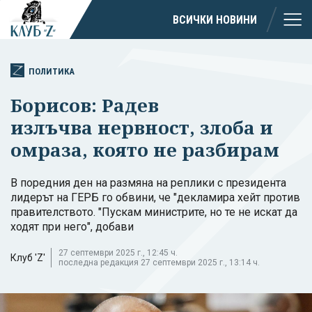
ВСИЧКИ НОВИНИ
ПОЛИТИКА
Борисов: Радев
излъчва нервност, злоба и
омраза, която не разбирам
В поредния ден на размяна на реплики с президента
лидерът на ГЕРБ го обвини, че "декламира хейт против
правителството. "Пускам министрите, но те не искат да
ходят при него", добави
27 септември 2025 г., 12:45 ч.
Клуб 'Z'
последна редакция 27 септември 2025 г., 13:14 ч.