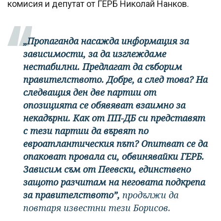
комисия и депутат от ГЕРБ Николай Нанков.
„Пропаганда насажда информация за
зависимости, за да изглеждаме
нестабилни. Предлагат да съборим
правителството. Добре, а след това? На
следващия ден две партии от
опозицията се обявяват взаимно за
некадърни. Как от ПП-ДБ си представят
с тези партии да вървят по
евроатлантическия път? Опитват се да
опаковат провала си, обвинявайки ГЕРБ.
Зависим съм от Пеевски, единствено
защото разчитам на неговата подкрепа
за правителството”,
продължи да
повтаря известни тези Борисов.