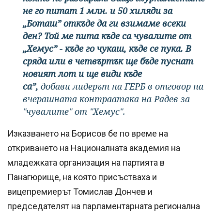
не го питат 1 млн. и 50 хиляди за
„Боташ” откъде да ги взимаме всеки
ден? Той ме пита къде са чувалите от
„Хемус” - къде го чукаш, къде се пука. В
сряда или в четвъртък ще бъде пуснат
новият лот и ще види къде
са”,
добави лидерът на ГЕРБ
в отговор на
вчерашната контраатака на Радев за
"чувалите" от "Хемус".
Изказването на Борисов бе по време на
откриването на Националната академия на
младежката организация на партията в
Панагюрище, на която присъстваха и
вицепремиерът Томислав Дончев и
председателят на парламентарната регионална