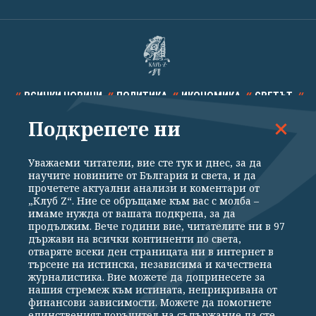
ВСИЧКИ НОВИНИ
ПОЛИТИКА
ИКОНОМИКА
СВЕТЪТ
Подкрепете ни
СПОРТ
КУЛТУРА
ТЕХНОЛОГИИ
КАЛЕЙДОСКОП
МНЕНИЯ
Уважаеми читатели, вие сте тук и днес, за да
научите новините от България и света, и да
прочетете актуални анализи и коментари от
„Клуб Z“. Ние се обръщаме към вас с молба –
имаме нужда от вашата подкрепа, за да
продължим. Вече години вие, читателите ни в 97
Общи условия
Политика за поверителност
държави на всички континенти по света,
отваряте всеки ден страницата ни в интернет в
Реклама
Партньори
Контакти
За Клуб Z
търсене на истинска, независима и качествена
Екип
Подкрепете ни
журналистика. Вие можете да допринесете за
нашия стремеж към истината, неприкривана от
финансови зависимости. Можете да помогнете
единственият поръчител на съдържание да сте