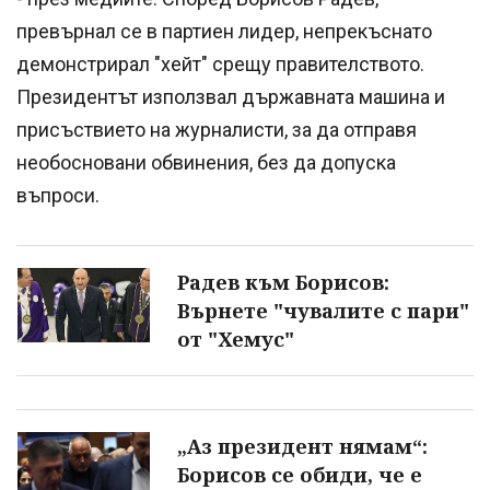
превърнал се в партиен лидер, непрекъснато
демонстрирал "хейт" срещу правителството.
Президентът използвал държавната машина и
присъствието на журналисти, за да отправя
необосновани обвинения, без да допуска
въпроси.
Радев към Борисов:
Върнете "чувалите с пари"
от "Хемус"
„Аз президент нямам“:
Борисов се обиди, че е