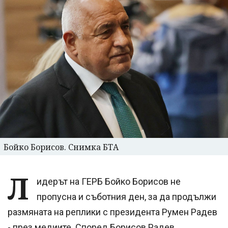
Бойко Борисов. Снимка БТА
Л
идерът на ГЕРБ Бойко Борисов не
пропусна и съботния ден, за да продължи
размяната на реплики с президента Румен Радев
- през медиите. Според Борисов Радев,