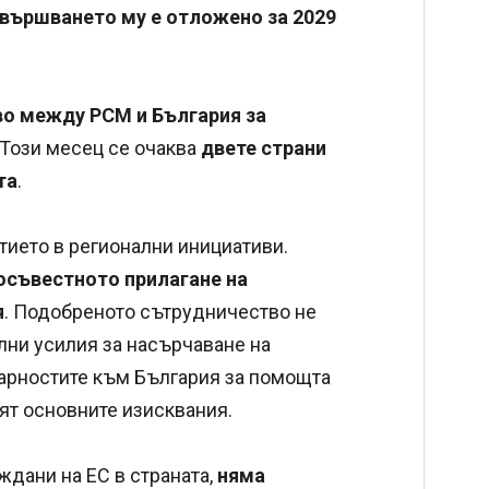
вършването му е отложено за 2029
о между РСМ и България за
 Този месец се очаква
двете страни
та
.
ието в регионални инициативи.
осъвестното прилагане на
я
. Подобреното сътрудничество не
лни усилия за насърчаване на
дарностите към България за помощта
ят основните изисквания.
ждани на ЕС в страната,
няма