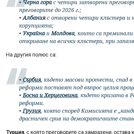
•
Черна гора
с четири затворени преговорн
преговорите до 2026 г.;
•
Албания
с отворени четири клъстера и н
корупцията;
•
Украйна
и
Молдова
, които са преминали 
откриване на всички клъстери, при запа
На другия полюс са:
•
Сърбия
, където масови протести, спад в
реформи поставят под въпрос целия проце
•
Босна и Херцеговина
, където кризата в 
реформи.
•
Грузия
, която според Комисията е „канд
драстичен срив на демократичните стан
Турция
, с която преговорите са замразени, остава