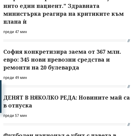
нито един пациент." Здравната
министърка реагира на критиките към
плана ѝ
преди 47 мин
София конкретизира заема от 367 млн.
евро: 345 нови превозни средства и
ремонти на 20 булеварда
преди 49 мин
ДЕНЯТ В НЯКОЛКО РЕДА: Новините май са
в отпуска
преди 57 мин
Футболен национал е убит с павета в