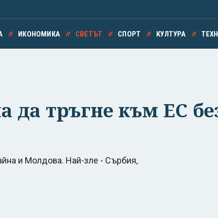
А
ИКОНОМИКА
СВЕТЪТ
СПОРТ
КУЛТУРА
ТЕХ
а да тръгне към ЕС бе
айна и Молдова. Най-зле - Сърбия,