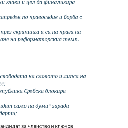
и глави и цел да финализира
апредък по правосъдие и борба с
през скрининга и са на прага на
зване на реформаторския темп.
 свободата на словото и липса на
с;
Република Сръбска блокира
идат само на думи“ заради
дарти;
 кандидат за членство и ключов