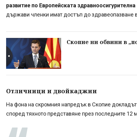
развитие по Европейската здравноосигурителна 
държави членки имат достъп до здравеопазване 
Скопие ни обвини в „п
Отличници и двойкаджии
На фона на скромния напредък в Скопие докладъ
според тяхното представяне през последните 12 м