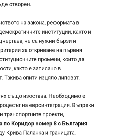
ъде отворен.
нството на закона, реформата в
емократичните институции, както и
дчертава, че са нужни бързи и
ритерии за откриване на първия
ституционните промени, които да
сти, както е записано в
. Такива опити изцяло липсват.
тях също изостава. Необходимо е
процесът на евроинтеграция. Въпреки
 транспортните проекти,
 по Коридор номер 8 с България
ду Крива Паланка и границата.