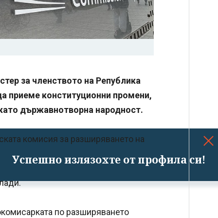
стер за членството на Република
 да приеме конституционни промени,
 като държавнотворна народност.
йската комисия за разширяването на
Успешно излязохте от профила си!
лади.
рокомисарката по разширяването