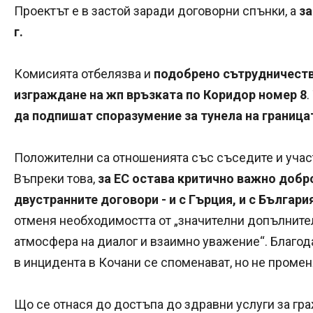
Проектът е в застой заради договорни спънки, а
за
г.
Комисията отбелязва и
подобрено сътрудничеств
изграждане на жп връзката по Коридор номер 8
.
да подпишат споразумение за тунела на граница
Положителни са отношенията със съседите и участ
Въпреки това,
за ЕС остава критично важно добр
двустранните договори - и с Гърция, и с Българи
отменя необходимостта от „значителни допълните
атмосфера на диалог и взаимно уважение“. Благо
в инцидента в Кочани се споменават, но не промен
Що се отнася до достъпа до здравни услуги за гра