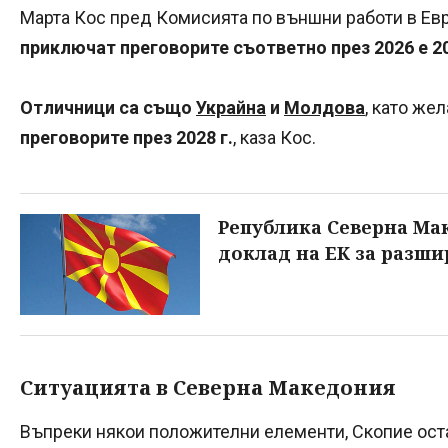
Марта Кос пред Комисията по външни работи в Ев
приключат преговорите
съответно през 2026 е 2
Отличници са също
Украйна
и
Молдова
, като же
преговорите
през 2028 г.
, каза Кос.
Република Северна Ма
доклад на ЕК за разш
Ситуацията в Северна Македония
Въпреки някои положителни елементи, Скопие оста