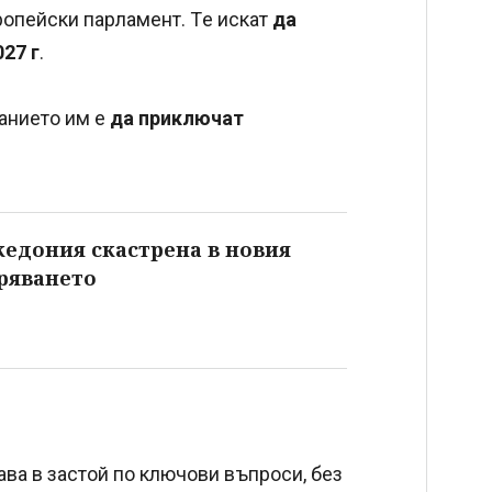
ропейски парламент. Тe искат
да
027 г
.
ланието им е
да приключат
кедония скастрена в новия
иряването
ва в застой по ключови въпроси, без