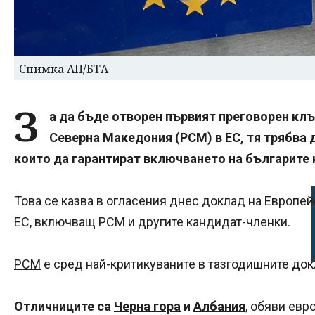
Снимка АП/БТА
З
а да бъде отворен първият преговорен клъ
Северна Македония (РСМ) в ЕС, тя трябва
които да гарантират включването на българите
Това се казва в огласения днес доклад на Европе
ЕС, включващ РСМ и другите кандидат-членки.
РСМ
е сред най-критикуваните в тазгодишните док
Отличниците са
Черна гора
и
Албания
, обяви ев