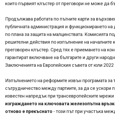
които първият клъстер от преговори не може да б
Продължава работата по пътните карти за върхове
публичната администрация и функционирането на д
по плана за защита на малцинствата. Комисията по
решителни действия по изпълнение на началните к
преговорен клъстер. Сред тях е приемането на кон
гарантират включване на българите и други народно
Заключенията на Европейския съвета от юли 2022 г
Изпълнението на реформите извън програмата за 
сътрудничество между партиите, за да се ускори 
известен напредък при трансевропейските мрежи и
изграждането на ключовата железопътна връзка
отново е прекъснато
- този път при участъка меж