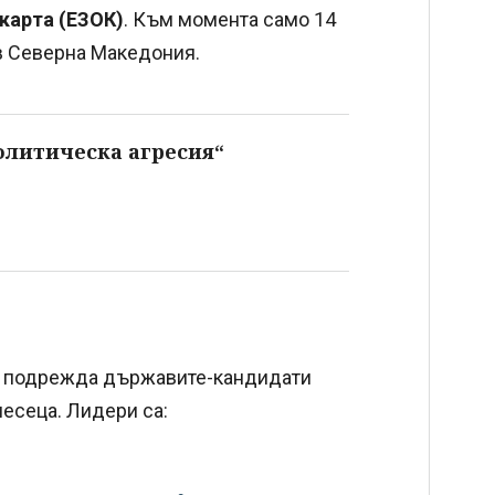
карта (ЕЗОК)
. Към момента само 14
в Северна Македония.
олитическа агресия“
т подрежда държавите-кандидати
есеца. Лидери са: