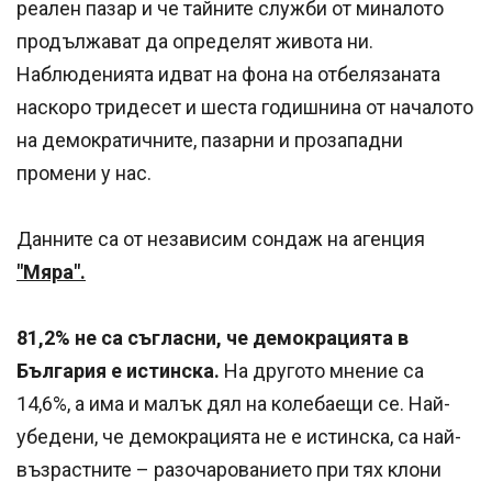
реален пазар и че тайните служби от миналото
продължават да определят живота ни.
Наблюденията идват на фона на отбелязаната
наскоро тридесет и шеста годишнина от началото
на демократичните, пазарни и прозападни
промени у нас.
Данните са от независим сондаж на агенция
"Мяра".
81,2% не са съгласни, че демокрацията в
България е истинска.
На другото мнение са
14,6%, а има и малък дял на колебаещи се. Най-
убедени, че демокрацията не е истинска, са най-
възрастните – разочарованието при тях клони