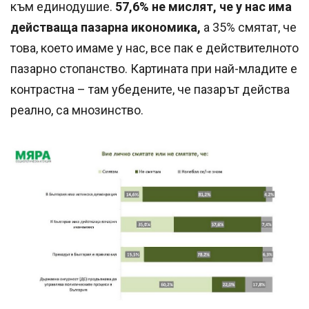
към единодушие.
57,6% не мислят, че у нас има
действаща пазарна икономика,
а 35% смятат, че
това, което имаме у нас, все пак е действителното
пазарно стопанство. Картината при най-младите е
контрастна – там убедените, че пазарът действа
реално, са мнозинство.