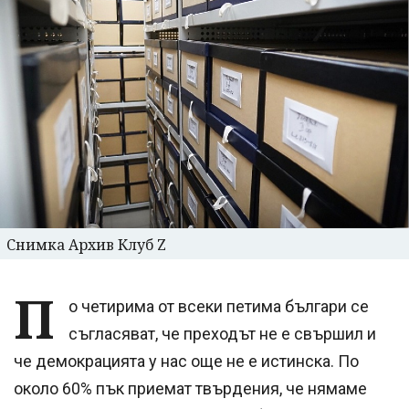
Снимка Архив Клуб Z
П
о четирима от всеки петима българи се
съгласяват, че преходът не е свършил и
че демокрацията у нас още не е истинска. По
около 60% пък приемат твърдения, че нямаме