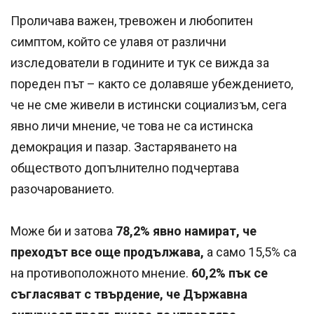
Проличава важен, тревожен и любопитен
симптом, който се улавя от различни
изследователи в годините и тук се вижда за
пореден път – както се долавяше убеждението,
че не сме живели в истински социализъм, сега
явно личи мнение, че това не са истинска
демокрация и пазар. Застаряването на
обществото допълнително подчертава
разочарованието.
Може би и затова
78,2% явно намират, че
преходът все още продължава,
а само 15,5% са
на противоположното мнение.
60,2% пък се
съгласяват с твърдение, че Държавна