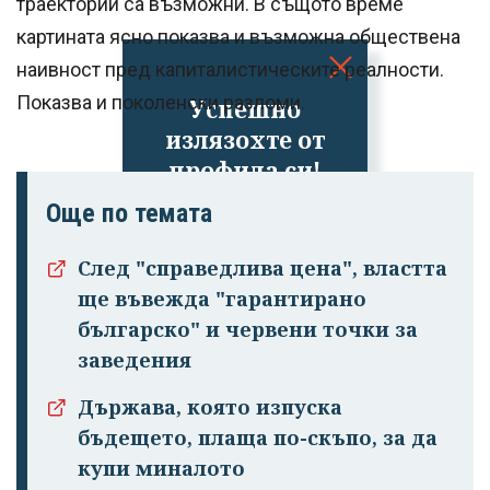
траектории са възможни. В същото време
картината ясно показва и възможна обществена
наивност пред капиталистическите реалности.
Показва и поколенски разломи.
Успешно
излязохте от
профила си!
Още по темата
След "справедлива цена", властта
ще въвежда "гарантирано
българско" и червени точки за
заведения
Държава, която изпуска
бъдещето, плаща по-скъпо, за да
купи миналото