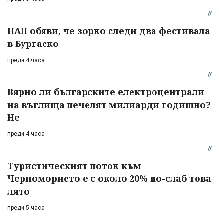
НАП обяви, че зорко следи два фестивала
в Бургаско
преди 4 часа
Вярно ли българските електроцентрали
на въглища печелят милиарди годишно?
Не
преди 4 часа
Туристическият поток към
Черноморието е с около 20% по-слаб това
лято
преди 5 часа