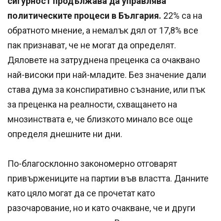
сигурност продължава да управлява
политическите процеси в България.
22% са на
обратното мнение, а немалък дял от 17,8% все
пак признават, че не могат да определят.
Дяловете на затруднена преценка са очаквано
най-високи при най-младите. Без значение дали
става дума за конспиративно съзнание, или пък
за преценка на реалности, схващането на
мнозинствата е, че близкото минало все още
определя днешните ни дни.
По-благосклонно закономерно отговарят
привържениците на партии във властта. Данните
като цяло могат да се прочетат като
разочарование, но и като очакване, че и други