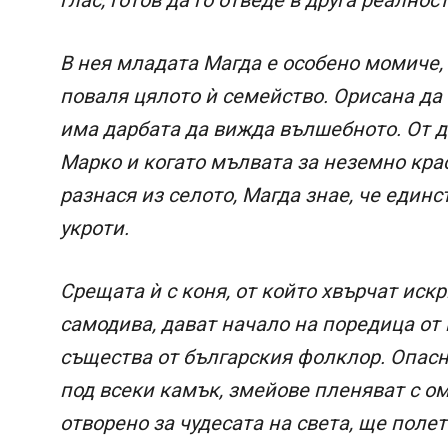
В нея младата Магда е особено момиче,
поваля цялото ѝ семейство. Орисана да
има дарбата да вижда вълшебното. От д
Марко и когато мълвата за неземно кра
разнася из селото, Магда знае, че единс
укроти.
Срещата ѝ с коня, от който хвърчат искр
самодива, дават начало на поредица от
същества от българския фолклор. Опас
под всеки камък, змейове пленяват с ом
отворено за чудесата на света, ще полет