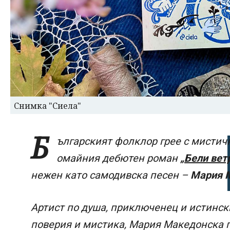
Снимка "Сиела"
Б
ългарският фолклор грее с мистич
омайния дебютен роман
„Бели вет
нежен като самодивска песен –
Мария 
Артист по душа, приключенец и истинск
поверия и мистика, Мария Македонска п