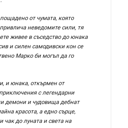
 пощадено от чумата, която
 привлича неведомите сили, тя
ете живее в съседство до юнака
сив и силен самодивски кон се
твено Марко би могъл да го
и, и юнака, откърмен от
 приключения с легендарни
ни демони и чудовища дебнат
айна красота, а едно сърце,
и чак до луната и света на