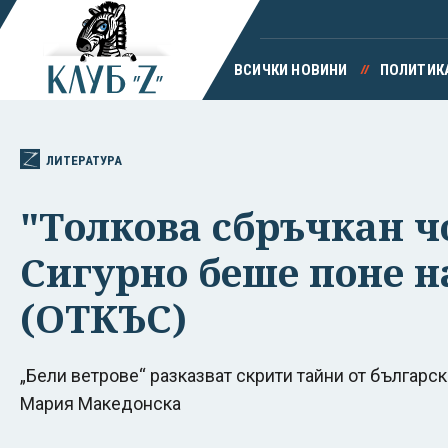
ВСИЧКИ НОВИНИ
ПОЛИТИК
ЛИТЕРАТУРА
"Толкова сбръчкан ч
Сигурно беше поне на
(ОТКЪС)
„Бели ветрове“ разказват скрити тайни от българс
Мария Македонска