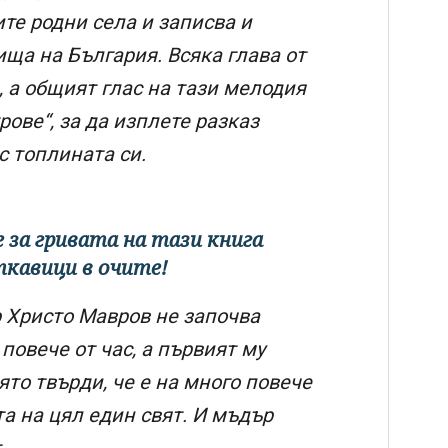
те родни села и записва и
ща на България. Всяка глава от
 а общият глас на тази мелодия
рове“, за да изплете разказ
с топлината си.
е за гривата на тази книга
еткавици в очите!
 Христо Мавров не започва
 повече от час, а първият му
ято твърди, че е на много повече
та на цял един свят. И мъдър
т.