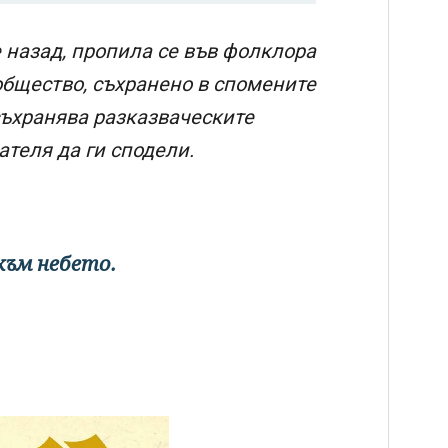
 назад, пропила се във фолклора
общество, съхранено в спомените
съхранява разказваческите
ателя да ги сподели.
към небето.