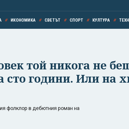
А
ИКОНОМИКА
СВЕТЪТ
СПОРТ
КУЛТУРА
ТЕХ
овек той никога не бе
 сто години. Или на хи
кия фолклор в дебютния роман на