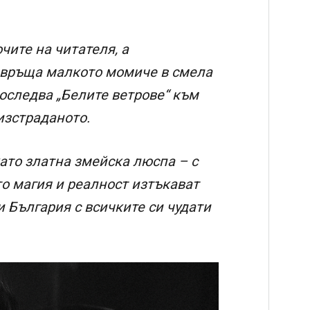
чите на читателя, а
евръща малкото момиче в смела
последва „Белите ветрове“ към
изстраданото.
ато златна змейска люспа – с
то магия и реалност изтъкават
и България с всичките си чудати