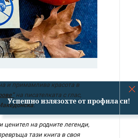
на и примамлива красота в
рове“
на писателката с глас,
Успешно излязохте от профила си!
Македонска
.
и ценител на родните легенди,
ревръща тази книга в своя