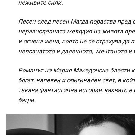
неживите сили.
Песен след песен Магда пораства пред о
неравноделната мелодия на живота пр
и огнена жена, която не се страхува да 
непознатото и далечното, мечтаното и 
Романът на Мария Македонска блести к
богат, напевен и оригинален свят, в кой
такава фантастична история, каквато е 
багри.