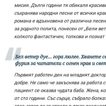
мисия. Дълги години тя обикаля красиви
съхранява народни песни от всички краи
романа е вдъхновена от различна песен,
за родното полита, понесен от „Бели вет
колкото фантастичен, толкова и познат 
Бел ветер дуе… гора люлее. Хванете с
фурия за читатели с огнен нрав и св
Първият работен ден на младият доктор
добре. Не само че закъснява за работа с
пациент се оказва чудата баба. Жена, ко
от сто години. Със сърце, събрало болка
глас, готов да го отведе в друга реалнос