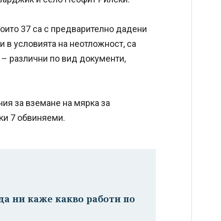
оито 37 са с предварително дадени
и в условията на неотложност, са
– различни по вид документи,
ния за вземане на мярка за
чки 7 обвиняеми.
 да ни каже какво работи по