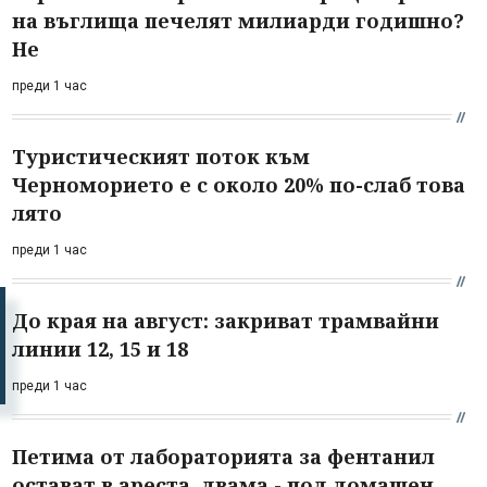
на въглища печелят милиарди годишно?
Не
преди 1 час
Туристическият поток към
Черноморието е с около 20% по-слаб това
лято
преди 1 час
До края на август: закриват трамвайни
линии 12, 15 и 18
преди 1 час
Петима от лабораторията за фентанил
остават в ареста, двама - под домашен