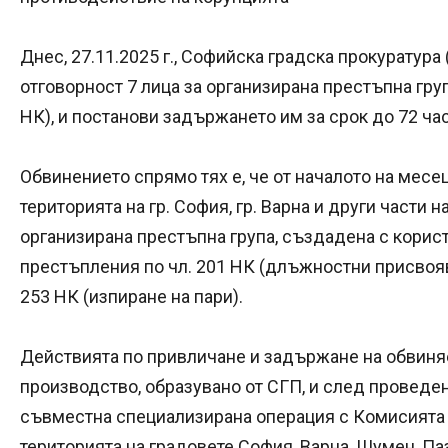
Днес, 27.11.2025 г., Софийска градска прокуратур
отговорност 7 лица за организирана престъпна група
НК), и постанови задържането им за срок до 72 час
Обвинението спрямо тях е, че от началото на месец 
територията на гр. София, гр. Варна и други части н
организирана престъпна група, създадена с корист
престъпления по чл. 201 НК (длъжностни присвоява
253 НК (изпиране на пари).
Действията по привличане и задържане на обвиня
производство, образувано от СГП, и след проведен
съвместна специализирана операция с Комисията 
територията на градовете София, Варна, Шумен, П