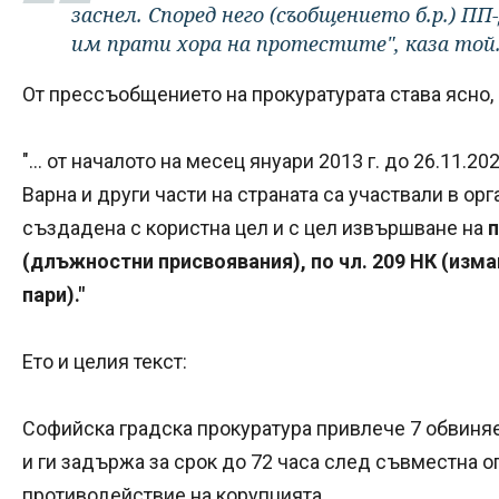
заснел. Според него (съобщението б.р.) ПП
им прати хора на протестите", каза той
От прессъобщението на прокуратурата става ясно,
"... от началото на месец януари 2013 г. до 26.11.202
Варна и други части на страната са участвали в ор
създадена с користна цел и с цел извършване на
п
(длъжностни присвоявания), по чл. 209 НК (измам
пари)."
Ето и целия текст:
Софийска градска прокуратура привлече 7 обвиняе
и ги задържа за срок до 72 часа след съвместна о
противодействие на корупцията