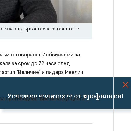
чества съдържание в социалните
 към отговорност 7 обвиняеми
за
жала за срок до 72 часа след
партия "Величие" и лидера Ивелин
Успешно излязохте от профила си!
за противодействие на корупцията",
е