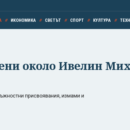
А
ИКОНОМИКА
СВЕТЪТ
СПОРТ
КУЛТУРА
ТЕХ
ени около Ивелин Ми
лъжностни присвоявания, измами и