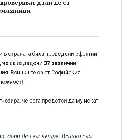
 проверяват дали не са
измамници
и в страната бяха проведени ефектни
, че са издадени
37 различни
ния
. Всички те са от Софийския
тложност!
озира, че сега предстои да му искат
, дори да съм вътре. Всичко съм