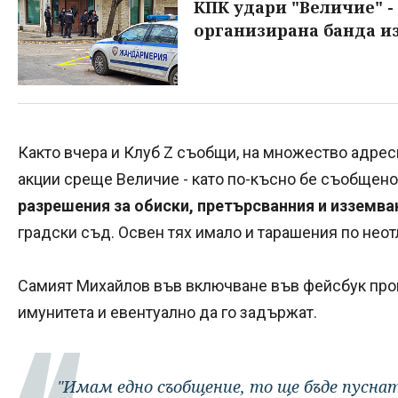
КПК удари "Величие" -
организирана банда 
Както вчера и Клуб Z съобщи, на множество адрес
акции среще Величие - като по-късно бе съобщено
разрешения за обиски, претърсванния и изземва
градски съд. Освен тях имало и тарашения по нео
Самият Михайлов във включване във фейсбук прогн
имунитета и евентуално да го задържат.
"Имам едно съобщение, то ще бъде пуснато