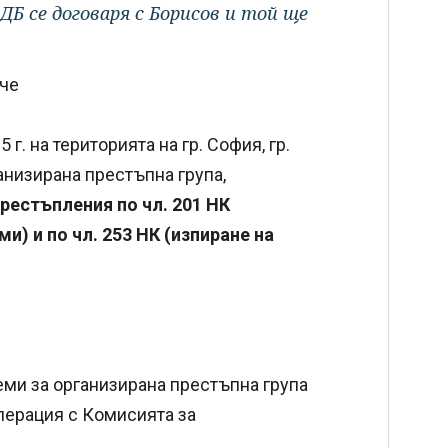
-ДБ се договаря с Борисов и той ще
.
 че
5 г. на територията на гр. София, гр.
ганизирана престъпна група,
рестъпления по чл. 201 НК
и) и по чл. 253 НК (изпиране на
ми за организирана престъпна група
перация с Комисията за