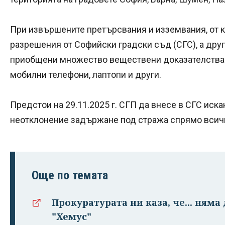
При извършените претърсвания и изземвания, от к
разрешения от Софийски градски съд (СГС), а друг
приобщени множество веществени доказателства 
мобилни телефони, лаптопи и други.
Предстои на 29.11.2025 г. СГП да внесе в СГС иска
неотклонение задържане под стража спрямо вси
Още по темата
Прокуратурата ни каза, че... няма
"Хемус"