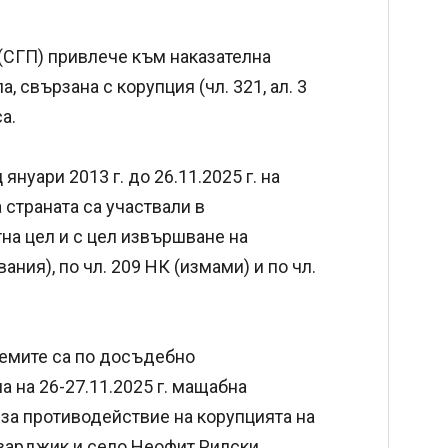
а (СГП) привлече към наказателна
, свързана с корупция (чл. 321, ал. 3
а.
януари 2013 г. до 26.11.2025 г. на
а страната са участвали в
на цел и с цел извършване на
ния), по чл. 209 НК (измами) и по чл.
емите са по досъдебно
а на 26-27.11.2025 г. мащабна
за противодействие на корупцията на
азарджик и село Неофит Рилски.