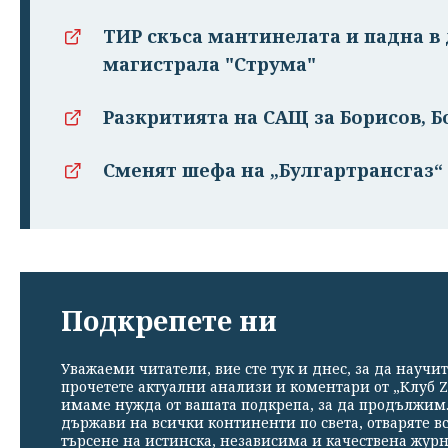
ТИР скъса мантинелата и падна в 
магистрала "Струма"
Разкритията на САЩ за Борисов, Б
Сменят шефа на „Булгартрансгаз
Подкрепете ни
Уважаеми читатели, вие сте тук и днес, за да научит
прочетете актуални анализи и коментари от „Клуб Z
имаме нужда от вашата подкрепа, за да продължим. 
държави на всички континенти по света, отваряте в
търсене на истинска, независима и качествена жур