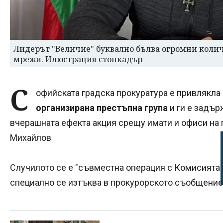
Лидерът "Величие" буквално бълва огромни коли
мрежи. Илюстрация стопкадър
С
офийската градска прокуратура е привлякла
организирана престъпна група
и ги е задър
вчерашната ефекта акция срещу имати и офиси на 
Михайлов
Случилото се е "съвместна операция с Комисията 
специално се изтъква в прокурорското съобщени