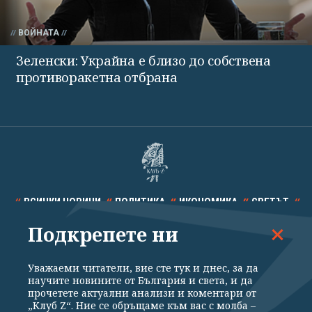
ВОЙНАТА
Зеленски: Украйна е близо до собствена
противоракетна отбрана
ВСИЧКИ НОВИНИ
ПОЛИТИКА
ИКОНОМИКА
СВЕТЪТ
Подкрепете ни
СПОРТ
КУЛТУРА
ТЕХНОЛОГИИ
КАЛЕЙДОСКОП
МНЕНИЯ
Уважаеми читатели, вие сте тук и днес, за да
научите новините от България и света, и да
прочетете актуални анализи и коментари от
„Клуб Z“. Ние се обръщаме към вас с молба –