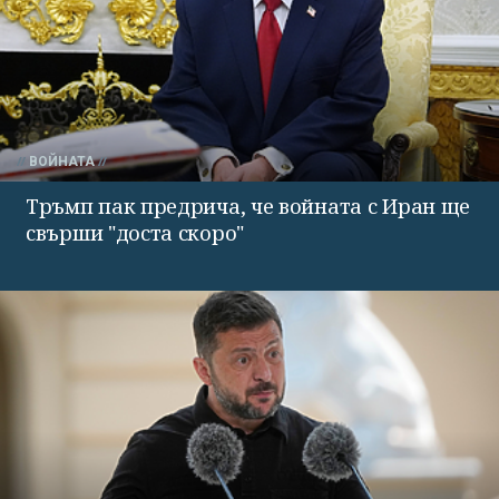
ВОЙНАТА
Тръмп пак предрича, че войната с Иран ще
свърши "доста скоро"