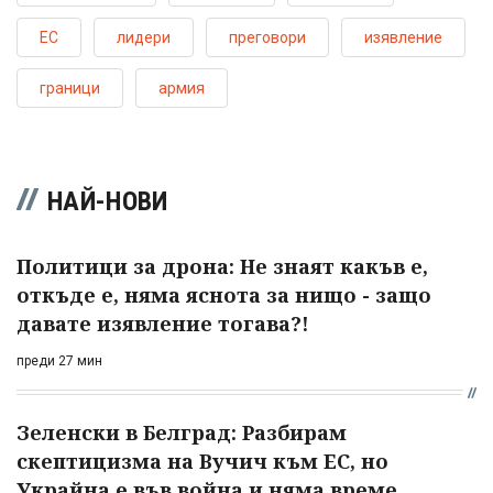
ЕС
лидери
преговори
изявление
граници
армия
НАЙ-НОВИ
Политици за дрона: Не знаят какъв е,
откъде е, няма яснота за нищо - защо
давате изявление тогава?!
преди 27 мин
Зеленски в Белград: Разбирам
скептицизма на Вучич към ЕС, но
Украйна е във война и няма време