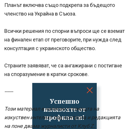
Планът включва също подкрепа за бъдещото
членство на Украйна в Съюза.
Всички решения по спорни въпроси ще се вземат
на финален етап от преговорите, при нужда след
консултация с украинското общество.
Страните заявяват, че са ангажирани с постигане
на споразумение в кратки срокове.
------
Успешно
излязохте от
Този материал е написан с помощта на
профила си!
изкуствен интелект под контрола и редакцията
на поне двама журналисти от Клуб Z.