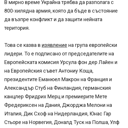
В мирно време Украйна трябва да разполага с
800-хилядна армия, която да бъде в състояние
да възпре конфликт и да защити нейната
територия.
Това се казва в
изявление
на група европейски
лидери. То е подписано от председателите на
Европейската комисия Урсула фон дер Лайен и
на Европейския съвет Антониу Коща,
президентите Еманюел Макрон на Франция и
Александър Стуб на Финландия, германския
канцлер Фридрих Мерц и премиерите Мете
Фредериксен на Дания, Джорджа Мелони на
Италия, Дик Схоф на Нидерландия, Юнас Гар
Стьоре на Норвегия, Доналд Туск на Полша, Улф