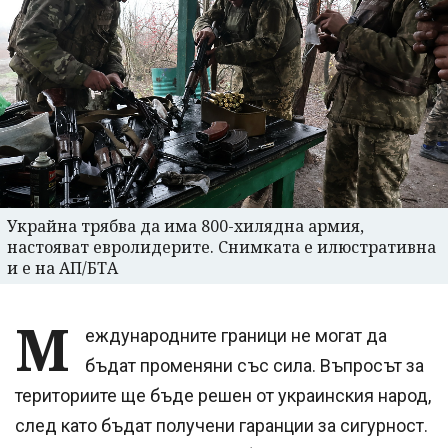
Украйна трябва да има 800-хилядна армия,
настояват евролидерите. Снимката е илюстративна
и е на АП/БТА
М
еждународните граници не могат да
бъдат променяни със сила. Въпросът за
териториите ще бъде решен от украинския народ,
след като бъдат получени гаранции за сигурност.