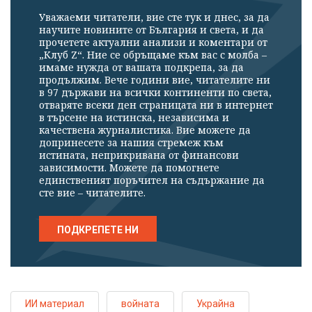
Уважаеми читатели, вие сте тук и днес, за да
научите новините от България и света, и да
прочетете актуални анализи и коментари от
„Клуб Z“. Ние се обръщаме към вас с молба –
имаме нужда от вашата подкрепа, за да
продължим. Вече години вие, читателите ни
в 97 държави на всички континенти по света,
отваряте всеки ден страницата ни в интернет
в търсене на истинска, независима и
качествена журналистика. Вие можете да
допринесете за нашия стремеж към
истината, неприкривана от финансови
зависимости. Можете да помогнете
единственият поръчител на съдържание да
сте вие – читателите.
ПОДКРЕПЕТЕ НИ
ИИ материал
войната
Украйна