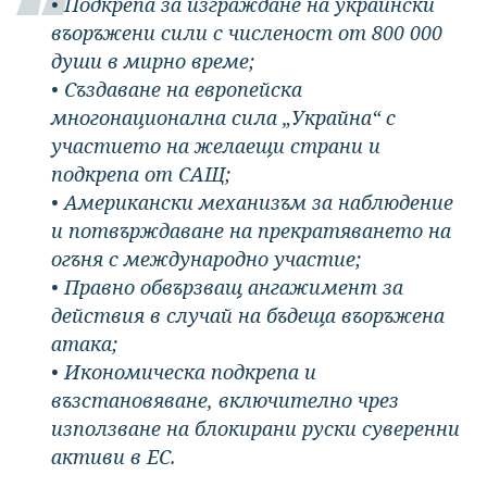
• Подкрепа за изграждане на украински
въоръжени сили с численост от 800 000
души в мирно време;
• Създаване на европейска
многонационална сила „Украйна“ с
участието на желаещи страни и
подкрепа от САЩ;
• Американски механизъм за наблюдение
и потвърждаване на прекратяването на
огъня с международно участие;
• Правно обвързващ ангажимент за
действия в случай на бъдеща въоръжена
атака;
• Икономическа подкрепа и
възстановяване, включително чрез
използване на блокирани руски суверенни
активи в ЕС.